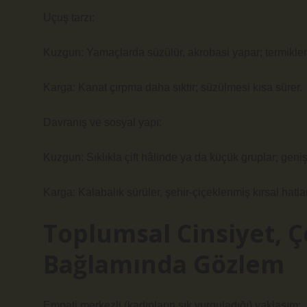
Uçuş tarzı:
Kuzgun: Yamaçlarda süzülür, akrobasi yapar; termikleri 
Karga: Kanat çırpma daha sıktır; süzülmesi kısa sürer.
Davranış ve sosyal yapı:
Kuzgun: Sıklıkla çift hâlinde ya da küçük gruplar; geniş
Karga: Kalabalık sürüler, şehir-çiçeklenmiş kırsal hat
Toplumsal Cinsiyet, Çe
Bağlamında Gözlem
Empati merkezli (kadınların sık vurguladığı) yaklaşım: