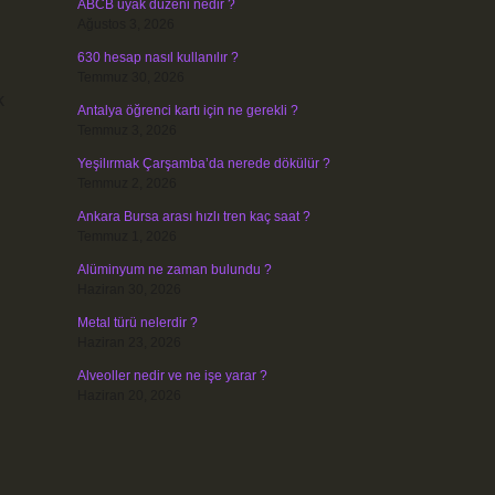
ABCB uyak düzeni nedir ?
Ağustos 3, 2026
630 hesap nasıl kullanılır ?
Temmuz 30, 2026
k
Antalya öğrenci kartı için ne gerekli ?
Temmuz 3, 2026
Yeşilırmak Çarşamba’da nerede dökülür ?
Temmuz 2, 2026
Ankara Bursa arası hızlı tren kaç saat ?
Temmuz 1, 2026
Alüminyum ne zaman bulundu ?
Haziran 30, 2026
Metal türü nelerdir ?
Haziran 23, 2026
Alveoller nedir ve ne işe yarar ?
Haziran 20, 2026