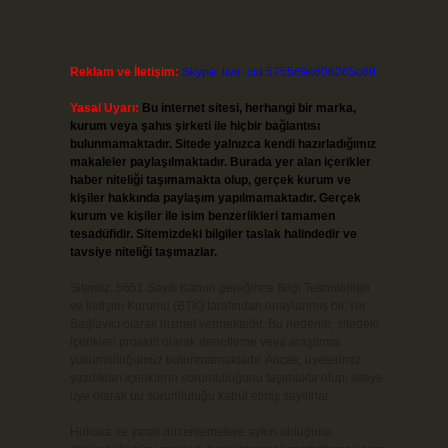
Reklam ve İletişim:
Skype: live:.cid.575569c608265c69
Yasal Uyarı:
Bu internet sitesi, herhangi bir marka,
kurum veya şahıs şirketi ile hiçbir bağlantısı
bulunmamaktadır. Sitede yalnızca kendi hazırladığımız
makaleler paylaşılmaktadır. Burada yer alan içerikler
haber niteliği taşımamakta olup, gerçek kurum ve
kişiler hakkında paylaşım yapılmamaktadır. Gerçek
kurum ve kişiler ile isim benzerlikleri tamamen
tesadüfidir. Sitemizdeki bilgiler taslak halindedir ve
tavsiye niteliği taşımazlar.
Sitemiz, 5651 Sayılı Kanun gereğince Bilgi Teknolojileri
ve İletişim Kurumu (BTK) tarafından onaylanmış bir Yer
Sağlayıcı olarak hizmet vermektedir. Bu nedenle, sitedeki
içerikleri proaktif olarak denetleme veya araştırma
yükümlülüğümüz bulunmamaktadır. Ancak, üyelerimiz
yazdıkları içeriklerin sorumluluğunu taşımakta olup, siteye
üye olarak bu sorumluluğu kabul etmiş sayılırlar.
Hukuka ve yasal düzenlemelere aykırı olduğunu