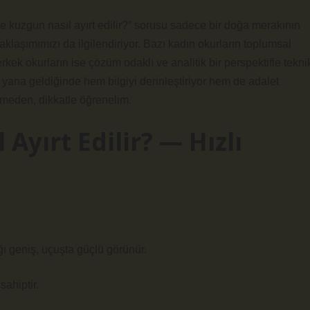
 kuzgun nasıl ayırt edilir?” sorusu sadece bir doğa merakının
yaklaşımımızı da ilgilendiriyor. Bazı kadın okurların toplumsal
 erkek okurların ise çözüm odaklı ve analitik bir perspektifle tekni
n yana geldiğinde hem bilgiyi derinleştiriyor hem de adalet
itmeden, dikkatle öğrenelim.
Ayırt Edilir? — Hızlı
ğı geniş, uçuşta güçlü görünür.
sahiptir.