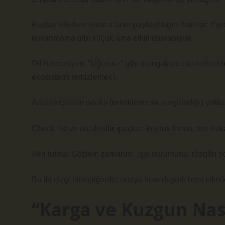
Kuşları izlerken önce alanın paylaşıldığını hatırlar: Y
kullanmama gibi küçük ama etkili davranışlar.
Dil hassasiyeti: “Uğursuz” gibi damgalayıcı sözcüklerde
ekosistemi temizlemek).
Analitik/çözüm odaklı (erkeklerin sık vurguladığı) yakl
Check-list ve ölçülebilir ipuçları: kuyruk formu, ses frek
Veri tutma: Gözlem zamanını, ışık durumunu, rüzgârı not
Bu iki çizgi birleştiğinde, ortaya hem duyarlı hem tekn
“Karga ve Kuzgun Nasıl