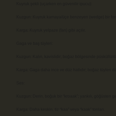
Kuyruk şekli (uçarken en güvenilir ipucu):
Kuzgun: Kuyruk kamaya/üçe benzeyen (wedge) bir form
Karga: Kuyruk yelpaze (fan) gibi açılır.
Gaga ve baş tüyleri:
Kuzgun: Kalın, kavislidir; boğaz bölgesinde püsküllü/dağ
Karga: Gaga daha ince ve düz hatlıdır; boğaz tüyleri da
Ses:
Kuzgun: Derin, boğuk bir “kroaak”; yankılı, göğüsten ge
Karga: Daha keskin, tiz “kaa” veya “kaak” tonları.