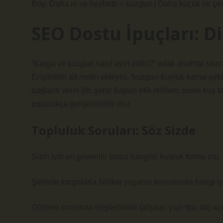
Boy: Daha iri ve heybetli = kuzgun | Daha küçük ve çe
SEO Dostu İpuçları: Dil
“Karga ve kuzgun nasıl ayırt edilir?” odak anahtar sözcüğ
Erişilebilir alt metin ekleyin: “kuzgun-kuyruk-kama-şe
bağlantı verin (ör. şehir kuşları etik rehberi, sesle kuş t
toplulukça geliştirilebilir olur.
Topluluk Soruları: Söz Sizde
Sizin için en güvenilir ipucu hangisi: kuyruk formu mu
Şehirde kargalarla birlikte yaşama konusunda hangi iyi 
Gözlem sırasında erişilebilirlik (altyazı, yazı tipi, dil) a