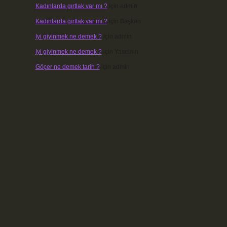
Kadınlarda gırtlak var mı ?
için
admin
Kadınlarda gırtlak var mı ?
için
Başkan
Iyi giyinmek ne demek ?
için
admin
Iyi giyinmek ne demek ?
için
Yasemin
Göçer ne demek tarih ?
için
admin