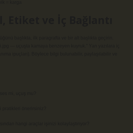
vik = karga
, Etiket ve İç Bağlantı
ünü başlıkta, ilk paragrafta ve bir alt başlıkta geçirin.
kli.jpg — uçuşta kamaya benzeyen kuyruk.” Yan yazılara iç
anıma ipuçları). Böylece bilgi bulunabilir, paylaşılabilir ve
, ses mi, uçuş mu?
pratikleri önerirsiniz?
çısından hangi araçlar işinizi kolaylaştırıyor?