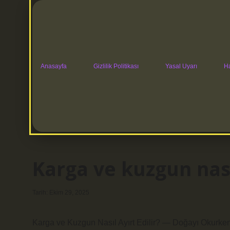
Anasayfa
Gizlilik Politikası
Yasal Uyarı
H
Karga ve kuzgun nasıl
Tarih: Ekim 29, 2025
Karga ve Kuzgun Nasıl Ayırt Edilir? — Doğayı Okurke