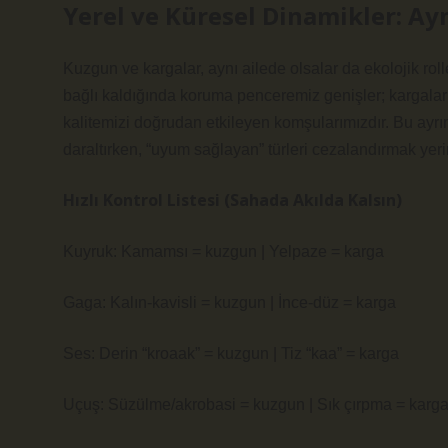
Yerel ve Küresel Dinamikler: Aynı
Kuzgun ve kargalar, aynı ailede olsalar da ekolojik roller
bağlı kaldığında koruma penceremiz genişler; kargalar i
kalitemizi doğrudan etkileyen komşularımızdır. Bu ayrım
daraltırken, “uyum sağlayan” türleri cezalandırmak ye
Hızlı Kontrol Listesi (Sahada Akılda Kalsın)
Kuyruk: Kamamsı = kuzgun | Yelpaze = karga
Gaga: Kalın-kavisli = kuzgun | İnce-düz = karga
Ses: Derin “kroaak” = kuzgun | Tiz “kaa” = karga
Uçuş: Süzülme/akrobasi = kuzgun | Sık çırpma = karg