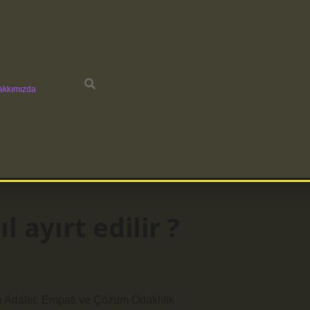
akkımızda
 ayırt edilir ?
n Adalet, Empati ve Çözüm Odaklılık