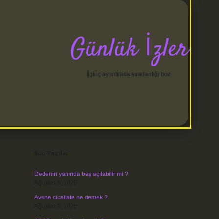
Günlük İzler
İlginç ayrıntılarla sıradanlığı boz.
Sidebar
betci
Son Yazılar
Dedenin yanında baş açılabilir mi ?
Ağustos 6, 2026
Avene cicalfate ne demek ?
Ağustos 5, 2026