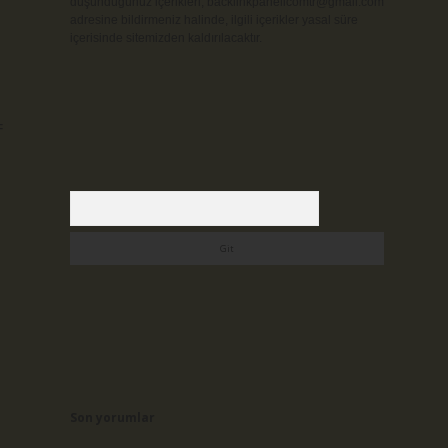
düşündüğünüz içerikleri,
backlinkpanelicomtr@gmail.com
adresine bildirmeniz halinde, ilgili içerikler yasal süre
içerisinde sitemizden kaldırılacaktır.
=
Arama
Son yorumlar