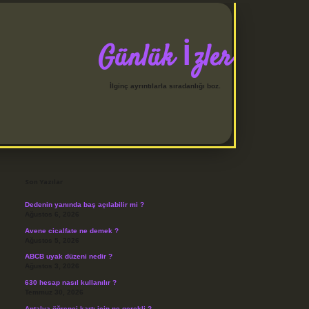
Günlük İzler
İlginç ayrıntılarla sıradanlığı boz.
Sidebar
betci
Son Yazılar
Dedenin yanında baş açılabilir mi ?
Ağustos 6, 2026
Avene cicalfate ne demek ?
Ağustos 5, 2026
ABCB uyak düzeni nedir ?
Ağustos 3, 2026
630 hesap nasıl kullanılır ?
Temmuz 30, 2026
Antalya öğrenci kartı için ne gerekli ?