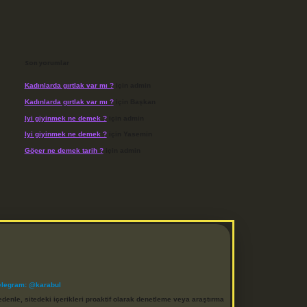
Son yorumlar
Kadınlarda gırtlak var mı ?
için
admin
Kadınlarda gırtlak var mı ?
için
Başkan
Iyi giyinmek ne demek ?
için
admin
Iyi giyinmek ne demek ?
için
Yasemin
Göçer ne demek tarih ?
için
admin
elegram: @karabul
denle, sitedeki içerikleri proaktif olarak denetleme veya araştırma