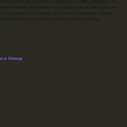
rın toplumsal etkiler, empati ve kapsayıcılık odaklı yaklaştığını; bazı
teknik ayrıntıları öncelediğini sık görüyorum. Bu iki bakış, yan yana
zu büyütüyor. Gelin, kuşları ve birbirimizi incitmeden, dikkatle
ılaştırma Beden yapısı: Kuzgun (Corvus corax) genellikle…
m.tr
Sitemap