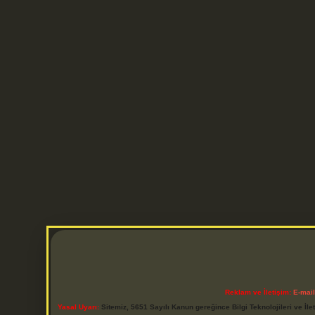
Reklam ve İletişim:
E-mai
Yasal Uyarı:
Sitemiz, 5651 Sayılı Kanun gereğince Bilgi Teknolojileri ve İl