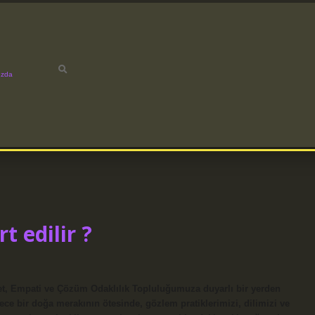
ızda
t edilir ?
et, Empati ve Çözüm Odaklılık Topluluğumuza duyarlı bir yerden
ece bir doğa merakının ötesinde, gözlem pratiklerimizi, dilimizi ve