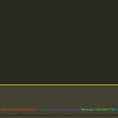
l:
backlinkpaneli@gmail.com
Teams:
forumhizmeti@gmail.com
Whatsapp: 0262 606 0 726
T
etişim Kurumu (BTK) tarafından onaylanmış bir Yer Sağlayıcı olarak hizmet vermektedir. Bu ne