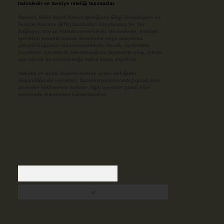
halindedir ve tavsiye niteliği taşımazlar.
Sitemiz, 5651 Sayılı Kanun gereğince Bilgi Teknolojileri ve
İletişim Kurumu (BTK) tarafından onaylanmış bir Yer
Sağlayıcı olarak hizmet vermektedir. Bu nedenle, sitedeki
içerikleri proaktif olarak denetleme veya araştırma
yükümlülüğümüz bulunmamaktadır. Ancak, üyelerimiz
yazdıkları içeriklerin sorumluluğunu taşımakta olup, siteye
üye olarak bu sorumluluğu kabul etmiş sayılırlar.
Hukuka ve yasal düzenlemelere aykırı olduğunu
düşündüğünüz içerikleri,
backlinkpanelicomtr@gmail.com
adresine bildirmeniz halinde, ilgili içerikler yasal süre
içerisinde sitemizden kaldırılacaktır.
Arama