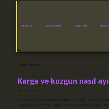
Anasayfa
Gizlilik Politikası
Yasal Uyarı
Hakkım
Etiket:
kuzgun
Karga ve kuzgun nasıl ayır
Tarih: Ekim 29, 2025
Karga ve Kuzgun Nasıl Ayırt Edilir? — Doğayı Okurken Adal
başlayalım: “Karga ve kuzgun nasıl ayırt edilir?” sorusu sad