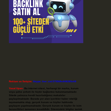
Reklam ve İletişim:
Skype: live:.cid.575569c608265c69
Yasal Uyarı:
Bu internet sitesi, herhangi bir marka, kurum
veya şahıs şirketi ile hiçbir bağlantısı bulunmamaktadır.
Sitede yalnızca kendi hazırladığımız makaleler
paylaşılmaktadır. Burada yer alan içerikler haber niteliği
taşımamakta olup, gerçek kurum ve kişiler hakkında
paylaşım yapılmamaktadır. Gerçek kurum ve kişiler ile isim
benzerlikleri tamamen tesadüfidir. Sitemizdeki bilgiler taslak