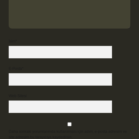
İsim*
E-Posta*
Web Sitesi
Daha sonraki yorumlarımda kullanılması için adım, e-posta adresim ve
site adresim bu tarayıcıya kaydedilsin.