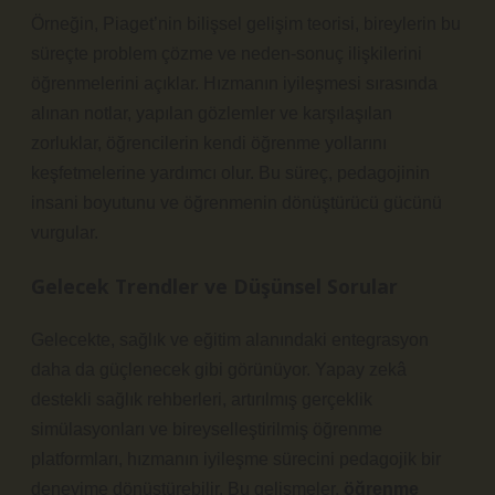
Örneğin, Piaget’nin bilişsel gelişim teorisi, bireylerin bu
süreçte problem çözme ve neden-sonuç ilişkilerini
öğrenmelerini açıklar. Hızmanın iyileşmesi sırasında
alınan notlar, yapılan gözlemler ve karşılaşılan
zorluklar, öğrencilerin kendi öğrenme yollarını
keşfetmelerine yardımcı olur. Bu süreç, pedagojinin
insani boyutunu ve öğrenmenin dönüştürücü gücünü
vurgular.
Gelecek Trendler ve Düşünsel Sorular
Gelecekte, sağlık ve eğitim alanındaki entegrasyon
daha da güçlenecek gibi görünüyor. Yapay zekâ
destekli sağlık rehberleri, artırılmış gerçeklik
simülasyonları ve bireyselleştirilmiş öğrenme
platformları, hızmanın iyileşme sürecini pedagojik bir
deneyime dönüştürebilir. Bu gelişmeler,
öğrenme