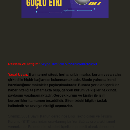
Reklam ve İletişim:
Skype: live:.cid.575569c608265c69
Yasal Uyarı:
Bu internet sitesi, herhangi bir marka, kurum veya şahıs
şirketi ile hiçbir bağlantısı bulunmamaktadır. Sitede yalnızca kendi
hazırladığımız makaleler paylaşılmaktadır. Burada yer alan içerikler
haber niteliği taşımamakta olup, gerçek kurum ve kişiler hakkında
paylaşım yapılmamaktadır. Gerçek kurum ve kişiler ile isim
benzerlikleri tamamen tesadüfidir. Sitemizdeki bilgiler taslak
halindedir ve tavsiye niteliği taşımazlar.
Sitemiz, 5651 Sayılı Kanun gereğince Bilgi Teknolojileri ve İletişim
Kurumu (BTK) tarafından onaylanmış bir Yer Sağlayıcı olarak hizmet
vermektedir. Bu nedenle, sitedeki içerikleri proaktif olarak denetleme