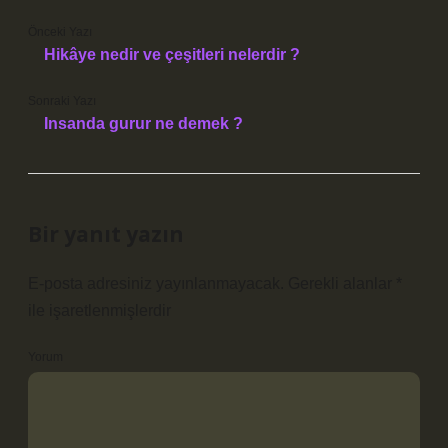
Önceki Yazı
Hikâye nedir ve çeşitleri nelerdir ?
Sonraki Yazı
Insanda gurur ne demek ?
Bir yanıt yazın
E-posta adresiniz yayınlanmayacak.
Gerekli alanlar
*
ile işaretlenmişlerdir
Yorum