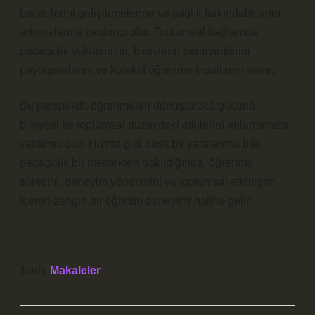
becerilerini geliştirmelerine ve sağlık farkındalıklarını
artırmalarına yardımcı olur. Toplumsal bağlamda
pedagojik yaklaşımlar, bireylerin deneyimlerini
paylaşmalarını ve kolektif öğrenme fırsatlarını artırır.
Bu perspektif, öğrenmenin dönüştürücü gücünü,
bireysel ve toplumsal düzeydeki etkilerini anlamamıza
yardımcı olur. Hızma gibi basit bir yaralanma bile,
pedagojik bir mercekten bakıldığında, öğrenme
sürecini, deneyim yönetimini ve toplumsal etkileşimi
içeren zengin bir öğretim deneyimi haline gelir.
Tarih:
Makaleler