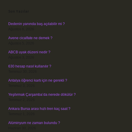
Son Yazılar
Dedenin yanında baş açılabilir mi ?
Ağustos 6, 2026
Avene cicalfate ne demek ?
Ağustos 5, 2026
ABCB uyak düzeni nedir ?
Ağustos 3, 2026
630 hesap nasıl kullanılır ?
Temmuz 30, 2026
Antalya öğrenci kartı için ne gerekli ?
Temmuz 3, 2026
Yeşilırmak Çarşamba’da nerede dökülür ?
Temmuz 2, 2026
Ankara Bursa arası hızlı tren kaç saat ?
Temmuz 1, 2026
Alüminyum ne zaman bulundu ?
Haziran 30, 2026