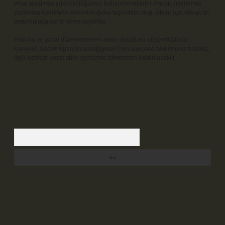
veya araştırma yükümlülüğümüz bulunmamaktadır. Ancak, üyelerimiz
yazdıkları içeriklerin sorumluluğunu taşımakta olup, siteye üye olarak bu
sorumluluğu kabul etmiş sayılırlar.
Hukuka ve yasal düzenlemelere aykırı olduğunu düşündüğünüz
içerikleri,
backlinkpanelicomtr@gmail.com
adresine bildirmeniz halinde,
ilgili içerikler yasal süre içerisinde sitemizden kaldırılacaktır.
Arama