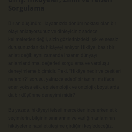
Sorgulama
Bir an düşünün: Hayatınızda dönüm noktası olan bir
olayı anlatıyorsunuz ve dinleyiciniz sadece
kelimelerden değil, sizin gözlerinizdeki ışık ve sessiz
duruşunuzdan da hikâyeyi anlıyor. Hikâye, basit bir
anlatı değil; aynı zamanda insanın dünyayı
anlamlandırma, değerleri sorgulama ve varoluşu
deneyimleme biçimidir. Peki, “Hikâye nedir ve çeşitleri
nelerdir?” sorusu, yalnızca edebî bir tanımı mı ifade
eder, yoksa etik, epistemolojik ve ontolojik boyutlarda
da bir düşünme deneyimi midir?
Bu yazıda, hikâyeyi felsefi mercekten incelerken etik
seçimlerin, bilginin sınırlarının ve varlığın anlamının
hikâyelerle nasıl etkileşime girdiğini keşfedeceğiz.