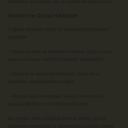
metaforlar aracılığıyla etik ve epistemik öğreti sunar.
Modern ve Dijital Hikâyeler
Çağdaş hikâyeler, dijital ve interaktif platformlarda
çeşitlenir:
– Video oyunları ve interaktif romanlar: Okuyucunun
veya oyuncunun seçimleri hikâyeyi şekillendirir.
– Distopik ve spekülatif hikâyeler: Gelecek ve
olasılıkları deneyimlemeyi sağlar.
– Blog ve dijital anekdotlar: Gerçek deneyimleri
paylaşarak bilgi ve etik tartışma başlatır.
Bu çeşitler, hem pedagojik hem de felsefi açıdan
hikâyenin esnekliğini ve dönüştürücü gücünü ortaya