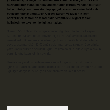
şirketi ile hiçbir bağlantısı bulunmamaktadır. Sitede yalnızca kendi
hazırladığımız makaleler paylaşılmaktadır. Burada yer alan içerikler
haber niteliği taşımamakta olup, gerçek kurum ve kişiler hakkında
paylaşım yapılmamaktadır. Gerçek kurum ve kişiler ile isim
benzerlikleri tamamen tesadüfidir. Sitemizdeki bilgiler taslak
halindedir ve tavsiye niteliği taşımazlar.
Sitemiz, 5651 Sayılı Kanun gereğince Bilgi Teknolojileri ve İletişim
Kurumu (BTK) tarafından onaylanmış bir Yer Sağlayıcı olarak hizmet
vermektedir. Bu nedenle, sitedeki içerikleri proaktif olarak denetleme
veya araştırma yükümlülüğümüz bulunmamaktadır. Ancak, üyelerimiz
yazdıkları içeriklerin sorumluluğunu taşımakta olup, siteye üye olarak bu
sorumluluğu kabul etmiş sayılırlar.
Hukuka ve yasal düzenlemelere aykırı olduğunu düşündüğünüz
içerikleri,
backlinkpanelicomtr@gmail.com
adresine bildirmeniz halinde,
ilgili içerikler yasal süre içerisinde sitemizden kaldırılacaktır.
Arama