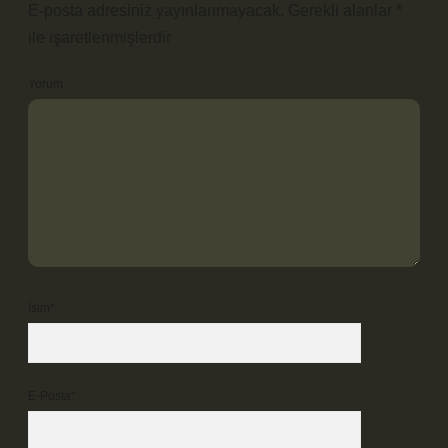
E-posta adresiniz yayınlanmayacak.
Gerekli alanlar
*
ile işaretlenmişlerdir
Yorum
İsim*
E-Posta*