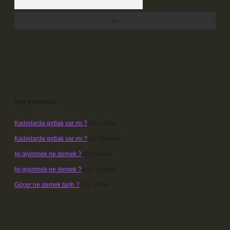
Son yorumlar
Kadınlarda gırtlak var mı ?
için
admin
Kadınlarda gırtlak var mı ?
için
Başkan
Iyi giyinmek ne demek ?
için
admin
Iyi giyinmek ne demek ?
için
Yasemin
Göçer ne demek tarih ?
için
admin