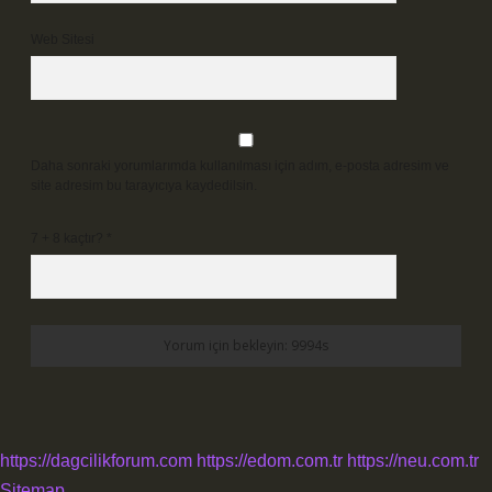
Web Sitesi
Daha sonraki yorumlarımda kullanılması için adım, e-posta adresim ve
site adresim bu tarayıcıya kaydedilsin.
7 + 8 kaçtır?
*
https://dagcilikforum.com
https://edom.com.tr
https://neu.com.tr
Sitemap