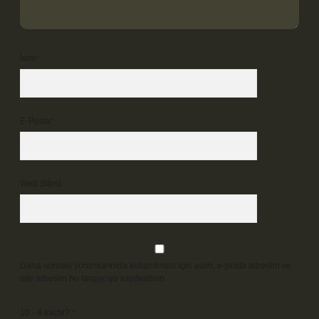
İsim*
E-Posta*
Web Sitesi
Daha sonraki yorumlarımda kullanılması için adım, e-posta adresim ve
site adresim bu tarayıcıya kaydedilsin.
10 - 4 kaçtır?
*