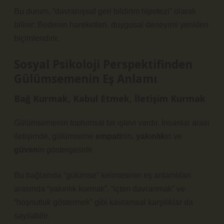
Bu durum, “davranışsal geri bildirim hipotezi” olarak
bilinir: Bedenin hareketleri, duygusal deneyimi yeniden
biçimlendirir.
Sosyal Psikoloji Perspektifinden
Gülümsemenin Eş Anlamı
Bağ Kurmak, Kabul Etmek, İletişim Kurmak
Gülümsemenin toplumsal bir işlevi vardır. İnsanlar arası
iletişimde, gülümseme
empati
nin,
yakınlık
ın ve
güven
in göstergesidir.
Bu bağlamda “gülümse” kelimesinin eş anlamlıları
arasında “yakınlık kurmak”, “içten davranmak” ve
“hoşnutluk göstermek” gibi kavramsal karşılıklar da
sayılabilir.