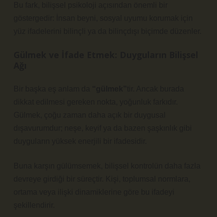
Bu fark, bilişsel psikoloji açısından önemli bir
göstergedir: İnsan beyni, sosyal uyumu korumak için
yüz ifadelerini bilinçli ya da bilinçdışı biçimde düzenler.
Gülmek
ve
İfade Etmek
: Duyguların Bilişsel
Ağı
Bir başka eş anlam da
“gülmek”
tir. Ancak burada
dikkat edilmesi gereken nokta, yoğunluk farkıdır.
Gülmek, çoğu zaman daha açık bir duygusal
dışavurumdur; neşe, keyif ya da bazen şaşkınlık gibi
duyguların yüksek enerjili bir ifadesidir.
Buna karşın gülümsemek,
bilişsel kontrolün
daha fazla
devreye girdiği bir süreçtir. Kişi, toplumsal normlara,
ortama veya ilişki dinamiklerine göre bu ifadeyi
şekillendirir.