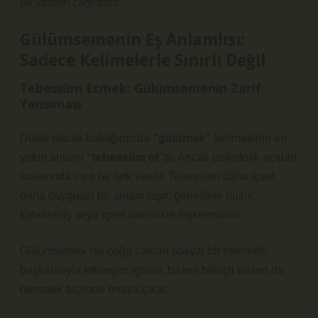
bir yardım çağrısıdır.
Gülümsemenin Eş Anlamlısı:
Sadece Kelimelerle Sınırlı Değil
Tebessüm Etmek
: Gülümsemenin Zarif
Yansıması
Dilsel olarak baktığımızda
“gülümse”
kelimesinin en
yakın anlamı
“tebessüm et”
tir. Ancak psikolojik açıdan
aralarında ince bir fark vardır.
Tebessüm
daha içsel,
daha duygusal bir anlam taşır; genellikle huzur,
kabulleniş veya içsel sakinlikle ilişkilendirilir.
Gülümsemek ise çoğu zaman sosyal bir eylemdir;
başkalarıyla etkileşim içinde, bazen bilinçli bazen de
otomatik biçimde ortaya çıkar.