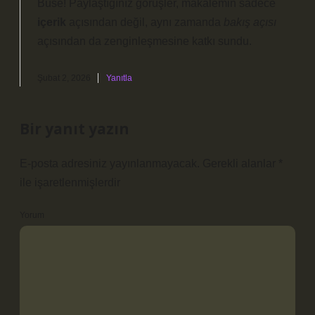
Buse! Paylaştığınız görüşler, makalemin sadece
içerik
açısından değil, aynı zamanda
bakış açısı
açısından da
zenginleşmesine
katkı sundu.
Şubat 2, 2026
Yanıtla
Bir yanıt yazın
E-posta adresiniz yayınlanmayacak.
Gerekli alanlar
*
ile işaretlenmişlerdir
Yorum