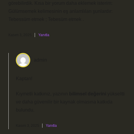
görebilirdik. Kısa bir yorum daha eklemek isterim:
Gülümsemek kelimesinin eş anlamlıları şunlardır:
Tebessüm etmek ; Tebesüm etmek .
Kasım 3, 2025
Yanıtla
admin
Kaptan!
Kıymetli katkınız, yazının
bilimsel değerini
yükseltti
ve daha
güvenilir
bir kaynak olmasına katkıda
bulundu.
Kasım 3, 2025
Yanıtla