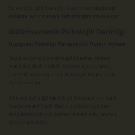
Bu yönüyle “gülümsemek”, insanın hem
duygusal
zekâsını
hem de
sosyal farkındalığını
ortaya koyar.
Gülümsemenin Psikolojik Derinliği
Duygusal Psikoloji Perspektifi: Ruhun Aynası
Duygusal psikolojiye göre
gülümseme
, sadece
mutlulukla ilişkili değildir. Bazen suçluluk, utanç,
çaresizlik veya empati gibi karmaşık duyguların da
dışavurumudur.
Bir insan üzüldüğünde bile gülümseyebilir — buna
“sosyal maske”
denir. Beyin, olumsuz duyguları
dengelemek için yüz kaslarını kontrol eder, böylece
birey kendini korur.