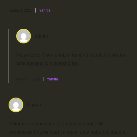
Kasım 3, 2025
Yanıtla
admin
Nisan Ede! Önerilerinizin tümünü kabul etmiyorum,
ama
katkınız için teşekkürler
.
Kasım 3, 2025
Yanıtla
Kaptan
Gülümse kelimesinin eş anlamlısı nedir ? ilk
cümlelerde hoş bir özet sunuyor, ama daha net ifadeler