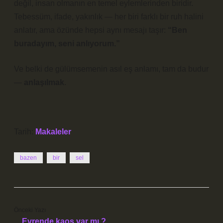
değil, insan olmanın en temel eylemlerinden biridir.
Tebessüm, ifade, yakınlık
— her biri farklı bir ruh halini
anlatır, ama özünde hepsi aynı mesajı taşır:
“Ben
buradayım, seni anlıyorum.”
Ve belki de gülümsemenin asıl eş anlamı, tam da budur
—
anlaşılmak
.
Tarih:
Makaleler
bazen
bir
sel
Önceki Yazı
Evrende kaos var mı ?