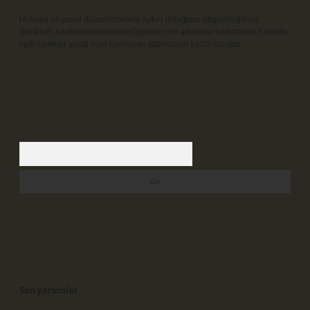
Hukuka ve yasal düzenlemelere aykırı olduğunu düşündüğünüz
içerikleri,
backlinkpanelicomtr@gmail.com
adresine bildirmeniz halinde,
ilgili içerikler yasal süre içerisinde sitemizden kaldırılacaktır.
Arama
Son yorumlar