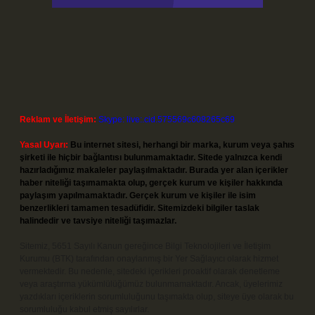
Reklam ve İletişim:
Skype: live:.cid.575569c608265c69
Yasal Uyarı:
Bu internet sitesi, herhangi bir marka, kurum veya şahıs
şirketi ile hiçbir bağlantısı bulunmamaktadır. Sitede yalnızca kendi
hazırladığımız makaleler paylaşılmaktadır. Burada yer alan içerikler
haber niteliği taşımamakta olup, gerçek kurum ve kişiler hakkında
paylaşım yapılmamaktadır. Gerçek kurum ve kişiler ile isim
benzerlikleri tamamen tesadüfidir. Sitemizdeki bilgiler taslak
halindedir ve tavsiye niteliği taşımazlar.
Sitemiz, 5651 Sayılı Kanun gereğince Bilgi Teknolojileri ve İletişim
Kurumu (BTK) tarafından onaylanmış bir Yer Sağlayıcı olarak hizmet
vermektedir. Bu nedenle, sitedeki içerikleri proaktif olarak denetleme
veya araştırma yükümlülüğümüz bulunmamaktadır. Ancak, üyelerimiz
yazdıkları içeriklerin sorumluluğunu taşımakta olup, siteye üye olarak bu
sorumluluğu kabul etmiş sayılırlar.