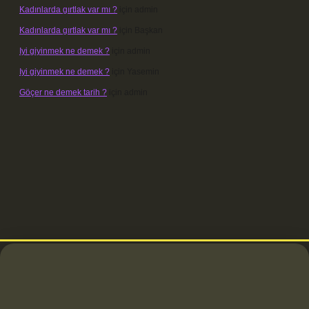
Kadınlarda gırtlak var mı ?
için
admin
Kadınlarda gırtlak var mı ?
için
Başkan
Iyi giyinmek ne demek ?
için
admin
Iyi giyinmek ne demek ?
için
Yasemin
Göçer ne demek tarih ?
için
admin
betci