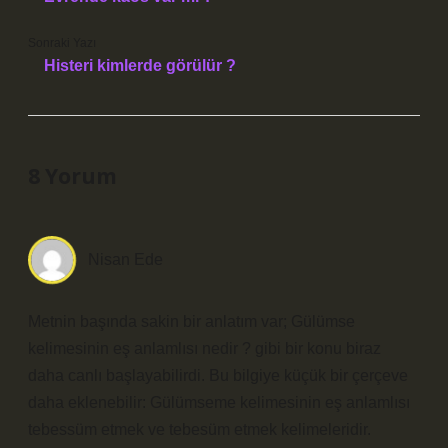
Sonraki Yazı
Histeri kimlerde görülür ?
8 Yorum
Nisan Ede
Metnin başında sakin bir anlatım var; Gülümse
kelimesinin eş anlamlısı nedir ? gibi bir konu biraz
daha canlı başlayabilirdi. Bu bilgiye küçük bir çerçeve
daha eklenebilir: Gülümseme kelimesinin eş anlamlısı
tebessüm etmek ve tebesüm etmek kelimeleridir.