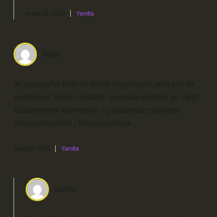
Aralık 29, 2025
Yanıtla
Buse
İlk paragraflar hafif bir merak oluşturuyor, ama çok da
şaşırtmıyor. Benim notlarım arasında özellikle şu vardı:
Gülümsemek kelimesinin eş anlamlıları şunlardır:
Tebessüm etmek ; Tebesüm etmek .
Şubat 2, 2026
Yanıtla
admin