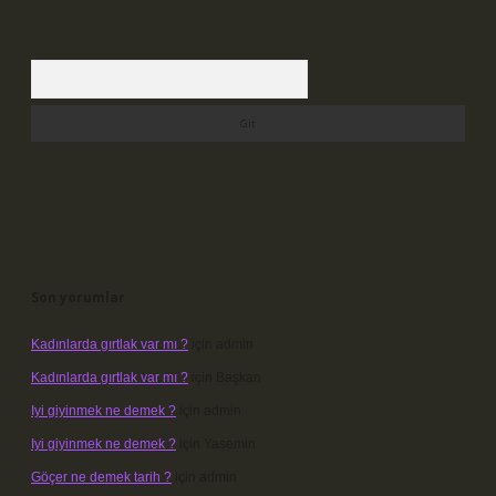
Arama
Son yorumlar
Kadınlarda gırtlak var mı ?
için
admin
Kadınlarda gırtlak var mı ?
için
Başkan
Iyi giyinmek ne demek ?
için
admin
Iyi giyinmek ne demek ?
için
Yasemin
Göçer ne demek tarih ?
için
admin