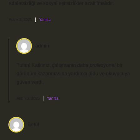
adaletsizliği ve sosyal eşitsizlikler azaltılmalıdır.
Aralık 3, 2025
Yanıtla
admin
Tufan! Katkınız, çalışmanın
daha profesyonel
bir
görünüm kazanmasına yardımcı oldu ve
okuyucuya
güven verdi
.
Aralık 3, 2025
Yanıtla
Betül