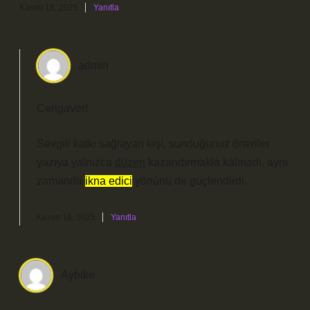
Kasım 18, 2025
Yanıtla
admin
Cengaver!
Sevgili katkı sağlayan kişi, sunduğunuz öneriler
yazıya yalnızca
düzen
kazandırmakla kalmadı, aynı
zamanda
ikna edici
yönünü de güçlendirdi.
Kasım 18, 2025
Yanıtla
Aybike