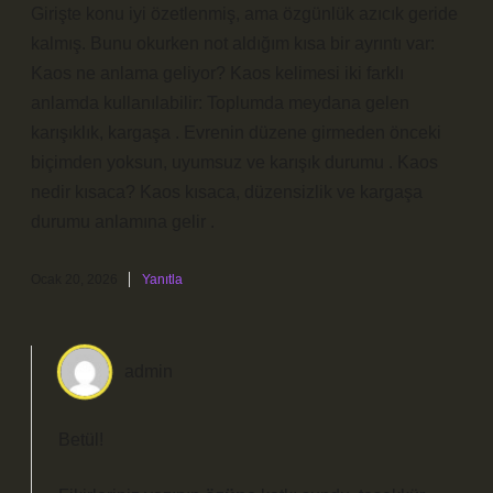
Girişte konu iyi özetlenmiş, ama özgünlük azıcık geride
kalmış. Bunu okurken not aldığım kısa bir ayrıntı var:
Kaos ne anlama geliyor? Kaos kelimesi iki farklı
anlamda kullanılabilir: Toplumda meydana gelen
karışıklık, kargaşa . Evrenin düzene girmeden önceki
biçimden yoksun, uyumsuz ve karışık durumu . Kaos
nedir kısaca? Kaos kısaca, düzensizlik ve kargaşa
durumu anlamına gelir .
Ocak 20, 2026
Yanıtla
admin
Betül!