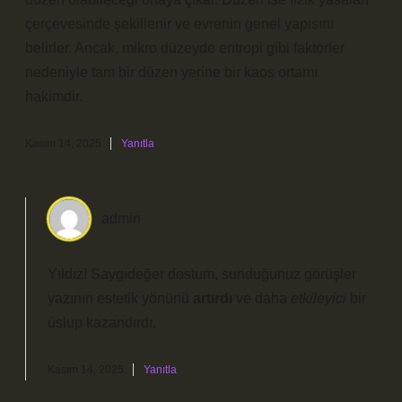
çerçevesinde şekillenir ve evrenin genel yapısını
belirler. Ancak, mikro düzeyde entropi gibi faktörler
nedeniyle tam bir düzen yerine bir kaos ortamı
hakimdir.
Kasım 14, 2025
Yanıtla
admin
Yıldız! Saygıdeğer dostum, sunduğunuz görüşler
yazının estetik yönünü
artırdı
ve daha
etkileyici
bir
üslup kazandırdı.
Kasım 14, 2025
Yanıtla