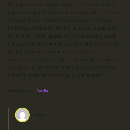
bölümünde Kaos teorisini kim icat etti? Kaos Teorisi ,
karmaşık ve kaotik sistemlerin davranışlarını inceleyen,
onlardan anlamlı matematiksel sonuçlar çıkarmayı
hedefleyen bir teoridir. Teorinin kurucusu olarak kabul
edilen kişi , 1960’lı yıllarda MIT’de meteorolog olarak
çalışırken, bir sistemin başlangıç koşullarındaki ufacık
bir değişimin sistemin evriminde büyük ve
öngörülemez sonuçlar doğuracağını gösteren Edward
Lorenz ‘dir. Diğer önemli katkıda bulunanlar arasında
Henri Poincare ve Robert May bulunmaktadır.
Ekim 22, 2025
Yanıtla
admin