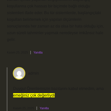
koşullarına çok hassas bir biçimde bağlı olduğu
sistemleri ifade eder. Bu tür sistemlerde, başlangıçtaki
koşulları belirlemek için yapılan ölçümlerin
sonuçlarında her zaman az da olsa bir hata olduğu için,
uzun süreli tahminler yapmak neredeyse imkânsız hale
gelir.
Kasım 25, 2025
Yanıtla
admin
Duygu! Önerilerinizin bazılarını kabul etmedim, ama
emeğiniz çok değerliydi
.
Kasım 25, 2025
Yanıtla