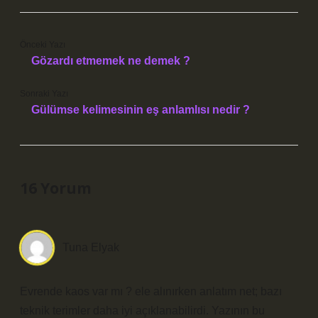
Önceki Yazı
Gözardı etmemek ne demek ?
Sonraki Yazı
Gülümse kelimesinin eş anlamlısı nedir ?
16 Yorum
Tuna Elyak
Evrende kaos var mı ? ele alınırken anlatım net; bazı
teknik terimler daha iyi açıklanabilirdi. Yazının bu