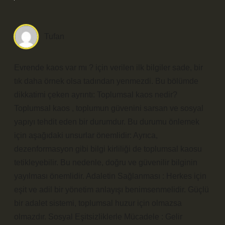
Tufan
Evrende kaos var mı ? için verilen ilk bilgiler sade, bir
tık daha örnek olsa tadından yenmezdi. Bu bölümde
dikkatimi çeken ayrıntı: Toplumsal kaos nedir?
Toplumsal kaos , toplumun güvenini sarsan ve sosyal
yapıyı tehdit eden bir durumdur. Bu durumu önlemek
için aşağıdaki unsurlar önemlidir: Ayrıca,
dezenformasyon gibi bilgi kirliliği de toplumsal kaosu
tetikleyebilir. Bu nedenle, doğru ve güvenilir bilginin
yayılması önemlidir. Adaletin Sağlanması : Herkes için
eşit ve adil bir yönetim anlayışı benimsenmelidir. Güçlü
bir adalet sistemi, toplumsal huzur için olmazsa
olmazdır. Sosyal Eşitsizliklerle Mücadele : Gelir