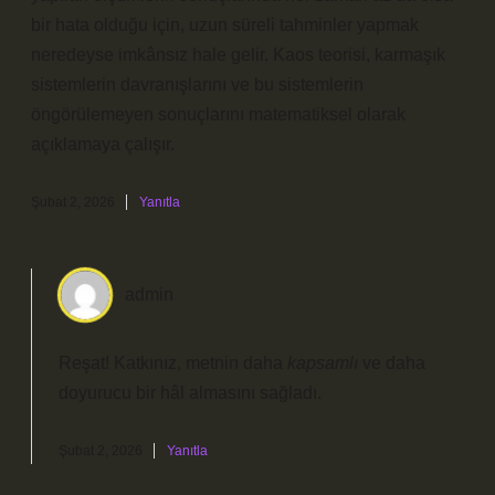
bir hata olduğu için, uzun süreli tahminler yapmak
neredeyse imkânsız hale gelir. Kaos teorisi, karmaşık
sistemlerin davranışlarını ve bu sistemlerin
öngörülemeyen sonuçlarını matematiksel olarak
açıklamaya çalışır.
Şubat 2, 2026
Yanıtla
admin
Reşat! Katkınız, metnin daha
kapsamlı
ve daha
doyurucu
bir hâl almasını sağladı.
Şubat 2, 2026
Yanıtla