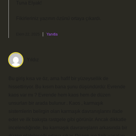
Tuna Elyak!
Fikirleriniz yazının
özünü
ortaya çıkardı.
Ekim 22, 2025
Yanıtla
Yıldız
Bu giriş kısa ve öz, ama hafif bir yüzeysellik de
hissettiriyor. Bu kısım bana şunu düşündürdü: Evrende
kaos var mı ? Evrende hem kaos hem de düzen
unsurları bir arada bulunur . Kaos , karmaşık
sistemlerin belirgin olan karmaşık davranışlarını ifade
eder ve ilk bakışta rastgele gibi görünür. Ancak dikkatle
incelendiğinde, bu karmaşık davranışların arkasında bir
düzen olabileceği ortaya çıkar. Düzen ise fizik yasaları