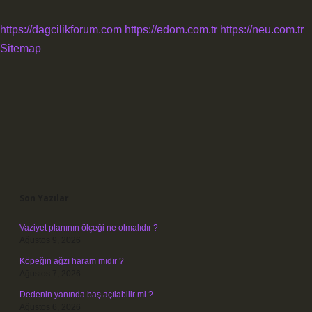
https://dagcilikforum.com
https://edom.com.tr
https://neu.com.tr
Sitemap
Sidebar
Son Yazılar
Vaziyet planının ölçeği ne olmalıdır ?
Ağustos 9, 2026
Köpeğin ağzı haram mıdır ?
Ağustos 7, 2026
Dedenin yanında baş açılabilir mi ?
Ağustos 6, 2026