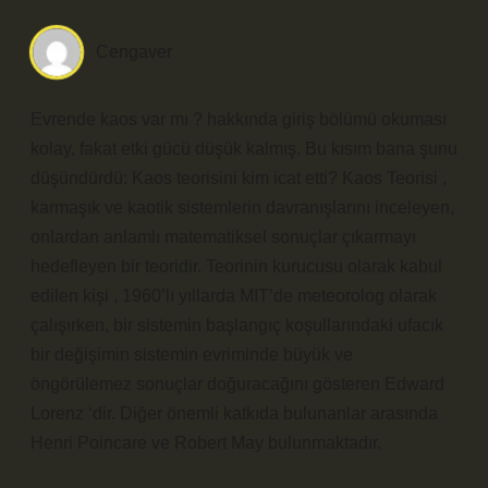
Cengaver
Evrende kaos var mı ? hakkında giriş bölümü okuması
kolay, fakat etki gücü düşük kalmış. Bu kısım bana şunu
düşündürdü: Kaos teorisini kim icat etti? Kaos Teorisi ,
karmaşık ve kaotik sistemlerin davranışlarını inceleyen,
onlardan anlamlı matematiksel sonuçlar çıkarmayı
hedefleyen bir teoridir. Teorinin kurucusu olarak kabul
edilen kişi , 1960’lı yıllarda MIT’de meteorolog olarak
çalışırken, bir sistemin başlangıç koşullarındaki ufacık
bir değişimin sistemin evriminde büyük ve
öngörülemez sonuçlar doğuracağını gösteren Edward
Lorenz ‘dir. Diğer önemli katkıda bulunanlar arasında
Henri Poincare ve Robert May bulunmaktadır.