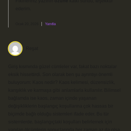
Fikirleriniz yazının
özüne
katkı sundu, teşekkür
ederim.
Ocak 20, 2026
Yanıtla
Reşat
Giriş kısmında güzel cümleler var, fakat bazı noktalar
eksik hissettirdi. Son olarak ben şu ayrıntıyı önemli
buluyorum: Kaos nedir? Kaos kelimesi, düzensizlik,
karışıklık ve karmaşa gibi anlamlarla kullanılır. Bilimsel
bağlamda ise kaos, zaman içinde yaşanan
değişikliklerin başlangıç koşullarına çok hassas bir
biçimde bağlı olduğu sistemleri ifade eder. Bu tür
sistemlerde, başlangıçtaki koşulları belirlemek için
yapılan ölçümlerin sonuçlarında her zaman az da olsa