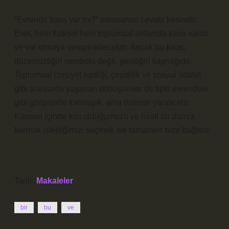
“Evrende kaos var mı?” sorusunun cevabı kesindir:
Evet, hem fiziksel hem toplumsal anlamda kaos vardır
ve var olmaya devam edecektir. Ancak bu kaos,
düzensizliğin sembolü değil, yeniliğin kaynağıdır.
Toplumsal cinsiyet eşitliği, çeşitlilik ve sosyal adalet
gibi alanlarda yaşanan dönüşümler de tıpkı evrendeki
gibi görünürde karmaşık, ama özünde yaratıcıdır.
Kaosun içinde kim olduğumuzu ve nasıl bir dünya
kurmak istediğimizi seçmek ise tamamen bize bağlıdır.
Tarih:
Makaleler
bir
bu
ve