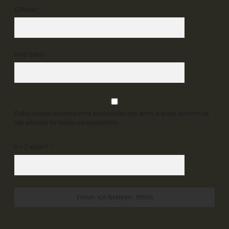
E-Posta*
Web Sitesi
Daha sonraki yorumlarımda kullanılması için adım, e-posta adresim ve
site adresim bu tarayıcıya kaydedilsin.
6 + 2 kaçtır?
*