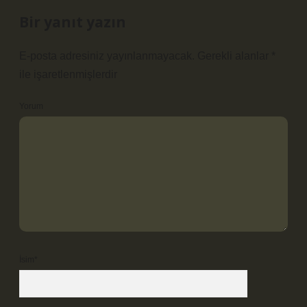
Bir yanıt yazın
E-posta adresiniz yayınlanmayacak.
Gerekli alanlar
*
ile işaretlenmişlerdir
Yorum
İsim*