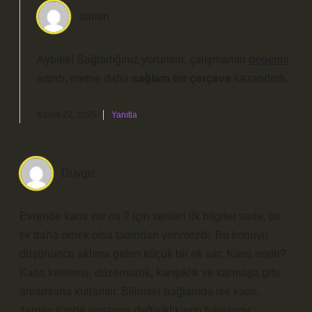
admin
Aybike! Sağladığınız yorumlar, çalışmamın
değerini
artırdı, metne daha
sağlam bir çerçeve
kazandırdı.
Kasım 22, 2025
Yanıtla
Duygu
Evrende kaos var mı ? için verilen ilk bilgiler sade, bir
tık daha örnek olsa tadından yenmezdi. Bu konuyu
düşününce aklıma gelen küçük bir ek var: Kaos nedir?
Kaos kelimesi, düzensizlik, karışıklık ve karmaşa gibi
anlamlarla kullanılır. Bilimsel bağlamda ise kaos,
zaman içinde yaşanan değişikliklerin başlangıç