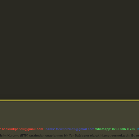
l:
backlinkpaneli@gmail.com
Teams:
forumhizmeti@gmail.com
Whatsapp: 0262 606 0 726
T
etişim Kurumu (BTK) tarafından onaylanmış bir Yer Sağlayıcı olarak hizmet vermektedir. Bu ne