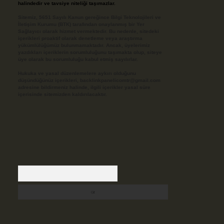
halindedir ve tavsiye niteliği taşımazlar.
Sitemiz, 5651 Sayılı Kanun gereğince Bilgi Teknolojileri ve
İletişim Kurumu (BTK) tarafından onaylanmış bir Yer
Sağlayıcı olarak hizmet vermektedir. Bu nedenle, sitedeki
içerikleri proaktif olarak denetleme veya araştırma
yükümlülüğümüz bulunmamaktadır. Ancak, üyelerimiz
yazdıkları içeriklerin sorumluluğunu taşımakta olup, siteye
üye olarak bu sorumluluğu kabul etmiş sayılırlar.
Hukuka ve yasal düzenlemelere aykırı olduğunu
düşündüğünüz içerikleri,
backlinkpanelicomtr@gmail.com
adresine bildirmeniz halinde, ilgili içerikler yasal süre
içerisinde sitemizden kaldırılacaktır.
Arama