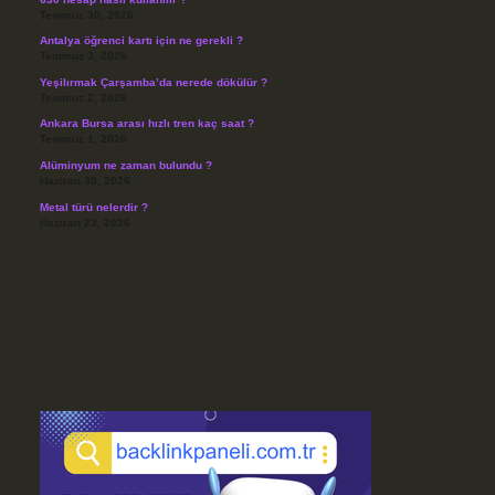
Temmuz 30, 2026
Antalya öğrenci kartı için ne gerekli ?
Temmuz 3, 2026
Yeşilırmak Çarşamba’da nerede dökülür ?
Temmuz 2, 2026
Ankara Bursa arası hızlı tren kaç saat ?
Temmuz 1, 2026
Alüminyum ne zaman bulundu ?
Haziran 30, 2026
Metal türü nelerdir ?
Haziran 23, 2026