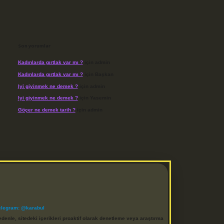
Son yorumlar
Kadınlarda gırtlak var mı ?
için
admin
Kadınlarda gırtlak var mı ?
için
Başkan
Iyi giyinmek ne demek ?
için
admin
Iyi giyinmek ne demek ?
için
Yasemin
Göçer ne demek tarih ?
için
admin
elegram: @karabul
denle, sitedeki içerikleri proaktif olarak denetleme veya araştırma