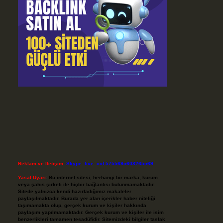
Reklam ve İletişim:
Skype: live:.cid.575569c608265c69
Yasal Uyarı:
Bu internet sitesi, herhangi bir marka, kurum
veya şahıs şirketi ile hiçbir bağlantısı bulunmamaktadır.
Sitede yalnızca kendi hazırladığımız makaleler
paylaşılmaktadır. Burada yer alan içerikler haber niteliği
taşımamakta olup, gerçek kurum ve kişiler hakkında
paylaşım yapılmamaktadır. Gerçek kurum ve kişiler ile isim
benzerlikleri tamamen tesadüfidir. Sitemizdeki bilgiler taslak