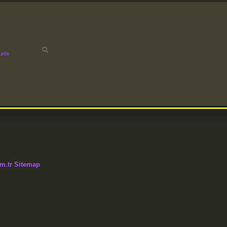
ızda
m.tr
Sitemap