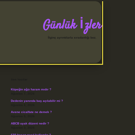
Günlük İzler
İlginç ayrıntılarla sıradanlığı boz.
Sidebar
betci
Son Yazılar
Köpeğin ağzı haram mıdır ?
Ağustos 7, 2026
Dedenin yanında baş açılabilir mi ?
Ağustos 6, 2026
Avene cicalfate ne demek ?
Ağustos 5, 2026
ABCB uyak düzeni nedir ?
Ağustos 3, 2026
630 hesap nasıl kullanılır ?