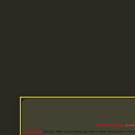
Reklam ve İletişim:
E-mai
Yasal Uyarı:
Sitemiz, 5651 Sayılı Kanun gereğince Bilgi Teknolojileri ve İl