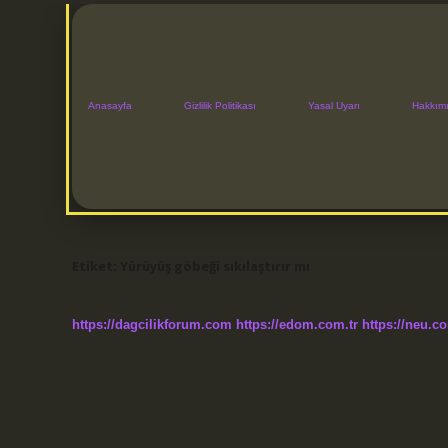
Anasayfa
Gizlilik Politikası
Yasal Uyarı
Hakkım
Etiket:
Yürüyüş göbeği sıkılaştırır mı
https://dagcilikforum.com
https://edom.com.tr
https://neu.co