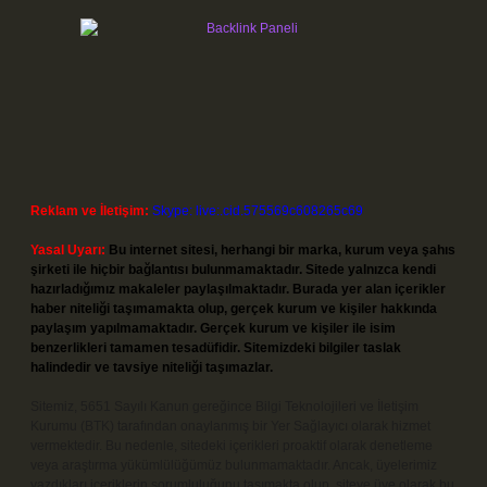
Reklam ve İletişim:
Skype: live:.cid.575569c608265c69
Yasal Uyarı:
Bu internet sitesi, herhangi bir marka, kurum veya şahıs
şirketi ile hiçbir bağlantısı bulunmamaktadır. Sitede yalnızca kendi
hazırladığımız makaleler paylaşılmaktadır. Burada yer alan içerikler
haber niteliği taşımamakta olup, gerçek kurum ve kişiler hakkında
paylaşım yapılmamaktadır. Gerçek kurum ve kişiler ile isim
benzerlikleri tamamen tesadüfidir. Sitemizdeki bilgiler taslak
halindedir ve tavsiye niteliği taşımazlar.
Sitemiz, 5651 Sayılı Kanun gereğince Bilgi Teknolojileri ve İletişim
Kurumu (BTK) tarafından onaylanmış bir Yer Sağlayıcı olarak hizmet
vermektedir. Bu nedenle, sitedeki içerikleri proaktif olarak denetleme
veya araştırma yükümlülüğümüz bulunmamaktadır. Ancak, üyelerimiz
yazdıkları içeriklerin sorumluluğunu taşımakta olup, siteye üye olarak bu