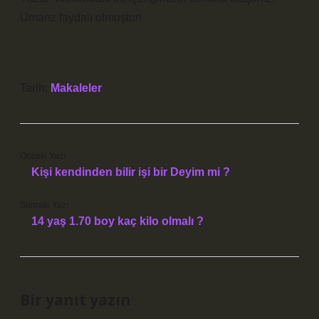
Umarız faydalı olmuştur!
Tarih:
Makaleler
Önceki Yazı
Kişi kendinden bilir işi bir Deyim mi ?
Sonraki Yazı
14 yaş 1.70 boy kaç kilo olmalı ?
Bir yanıt yazın