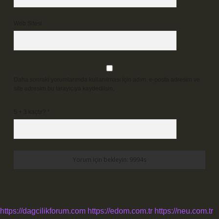
Web Sitesi
Daha sonraki yorumlarımda kullanılması için adım, e-posta adresim ve
site adresim bu tarayıcıya kaydedilsin.
5 + 3 kaçtır?
*
https://dagcilikforum.com
https://edom.com.tr
https://neu.com.tr