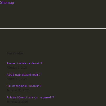
Sitemap
Sidebar
Son Yazılar
Avene cicalfate ne demek ?
Ağustos 5, 2026
ABCB uyak düzeni nedir ?
Ağustos 3, 2026
630 hesap nasıl kullanılır ?
Temmuz 30, 2026
Antalya öğrenci kartı için ne gerekli ?
Temmuz 3, 2026