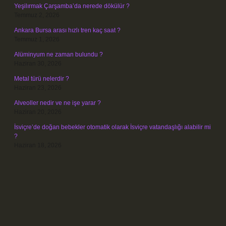
Yeşilırmak Çarşamba’da nerede dökülür ?
Temmuz 2, 2026
Ankara Bursa arası hızlı tren kaç saat ?
Temmuz 1, 2026
Alüminyum ne zaman bulundu ?
Haziran 30, 2026
Metal türü nelerdir ?
Haziran 23, 2026
Alveoller nedir ve ne işe yarar ?
Haziran 20, 2026
İsviçre’de doğan bebekler otomatik olarak İsviçre vatandaşlığı alabilir mi
?
Haziran 18, 2026