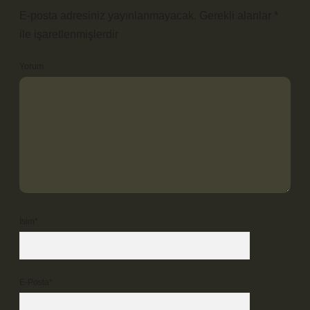
E-posta adresiniz yayınlanmayacak.
Gerekli alanlar
*
ile işaretlenmişlerdir
Yorum
İsim*
E-Posta*