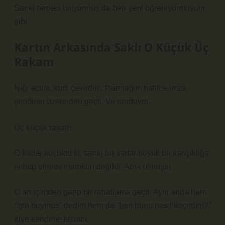
Sanki herkes biliyormuş da ben yeni öğreniyormuşum
gibi.
Kartın Arkasında Saklı O Küçük Üç
Rakam
Işığı açtım, kartı çevirdim. Parmağım hafifçe imza
şeridinin üzerinden geçti. Ve oradaydı.
Üç küçük rakam.
O kadar küçüktü ki, sanki bu kadar büyük bir karışıklığa
sebep olması mümkün değildi. Ama olmuştu.
O an içimden garip bir rahatlama geçti. Aynı anda hem
“işte buymuş” dedim hem de “ben bunu nasıl kaçırdım?”
diye kendime kızdım.