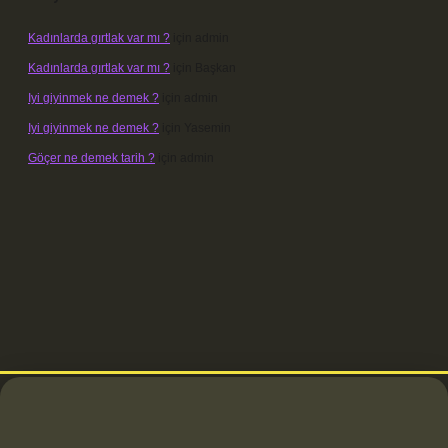
Kadınlarda gırtlak var mı ?
için
admin
Kadınlarda gırtlak var mı ?
için
Başkan
Iyi giyinmek ne demek ?
için
admin
Iyi giyinmek ne demek ?
için
Yasemin
Göçer ne demek tarih ?
için
admin
tci