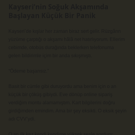
Kayseri’nin Soğuk Akşamında
Başlayan Küçük Bir Panik
Kayseri’de kışlar her zaman biraz sert gelir. Rüzgârın
yüzüme çarptığı o akşamı hâlâ net hatırlıyorum. Ellerim
cebimde, otobüs durağında beklerken telefonuma
gelen bildirimle içim bir anda sıkışmıştı.
“Ödeme başarısız.”
Basit bir cümle gibi duruyordu ama benim için o an
küçük bir çöküş gibiydi. Eve dönüp online sipariş
verdiğim montu alamamıştım. Kart bilgilerini doğru
girdiğimden emindim. Ama bir şey eksikti. O eksik şeyin
adı CVV’ydi.
O an ilk kez kendi kendime yüksek sesle sordum: