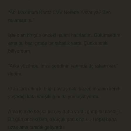
“Abi Maximum Kartta CVV Nerede Yazar ya? Ben
bulamadım.”
İşte o an bir gün önceki halimi hatırladım. Gülümsedim
ama bu kez içimde bir rahatlık vardı. Çünkü artık
biliyordum.
“Arka yüzünde, imza şeridinin yanında üç rakam var,”
dedim.
O an fark ettim ki bilgi paylaşmak, bazen insanın kendi
yaşadığı kafa karışıklığını da yumuşatıyordu.
Ama içimde başka bir şey daha vardı: garip bir nostalji.
Bir gün önceki ben, o küçük panik hali… Hepsi bana
uzak ama tanıdık geliyordu.