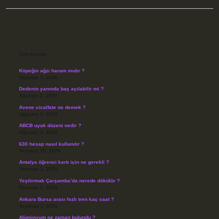
Sidebar
Son Yazılar
Köpeğin ağzı haram mıdır ?
Ağustos 7, 2026
Dedenin yanında baş açılabilir mi ?
Ağustos 6, 2026
Avene cicalfate ne demek ?
Ağustos 5, 2026
ABCB uyak düzeni nedir ?
Ağustos 3, 2026
630 hesap nasıl kullanılır ?
Temmuz 30, 2026
Antalya öğrenci kartı için ne gerekli ?
Temmuz 3, 2026
Yeşilırmak Çarşamba’da nerede dökülür ?
Temmuz 2, 2026
Ankara Bursa arası hızlı tren kaç saat ?
Temmuz 1, 2026
Alüminyum ne zaman bulundu ?