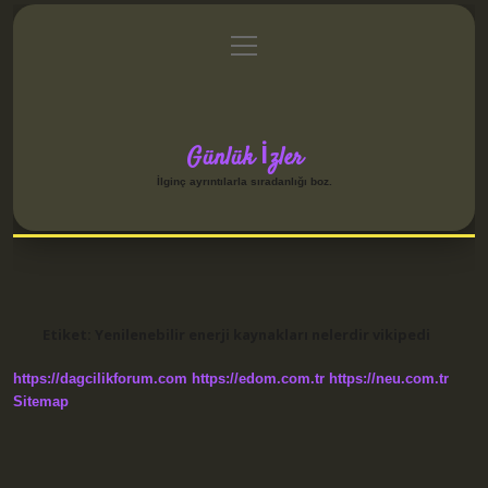
menüyü
Anasayfa
Gizlilik Politikası
Yasal Uyarı
aç
Hakkımızda
Günlük İzler
İlginç ayrıntılarla sıradanlığı boz.
Etiket:
Yenilenebilir enerji kaynakları nelerdir vikipedi
https://dagcilikforum.com
https://edom.com.tr
https://neu.com.tr
Sitemap