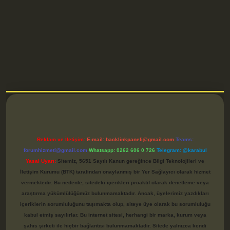
betci
Reklam ve İletişim:
E-mail:
backlinkpaneli@gmail.com
Teams:
forumhizmeti@gmail.com
Whatsapp: 0262 606 0 726
Telegram: @karabul
Yasal Uyarı:
Sitemiz, 5651 Sayılı Kanun gereğince Bilgi Teknolojileri ve
İletişim Kurumu (BTK) tarafından onaylanmış bir Yer Sağlayıcı olarak hizmet
vermektedir. Bu nedenle, sitedeki içerikleri proaktif olarak denetleme veya
araştırma yükümlülüğümüz bulunmamaktadır. Ancak, üyelerimiz yazdıkları
içeriklerin sorumluluğunu taşımakta olup, siteye üye olarak bu sorumluluğu
kabul etmiş sayılırlar. Bu internet sitesi, herhangi bir marka, kurum veya
şahıs şirketi ile hiçbir bağlantısı bulunmamaktadır. Sitede yalnızca kendi