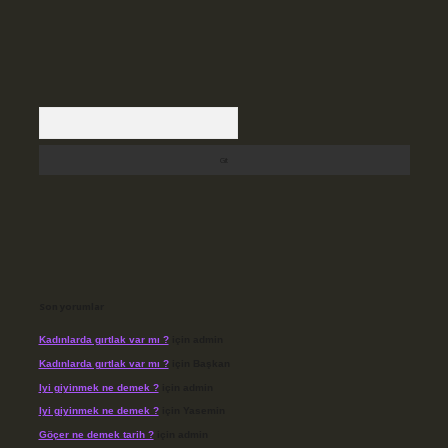
Arama
Son yorumlar
Kadınlarda gırtlak var mı ?
için
admin
Kadınlarda gırtlak var mı ?
için
Başkan
Iyi giyinmek ne demek ?
için
admin
Iyi giyinmek ne demek ?
için
Yasemin
Göçer ne demek tarih ?
için
admin