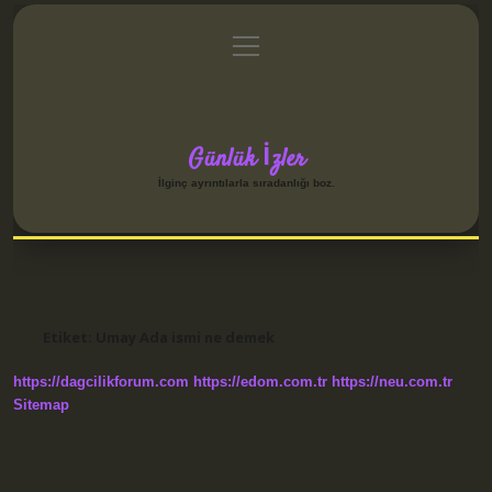
menüyü
Anasayfa
Gizlilik Politikası
Yasal Uyarı
aç
Hakkımızda
Günlük İzler
İlginç ayrıntılarla sıradanlığı boz.
Etiket:
Umay Ada ismi ne demek
https://dagcilikforum.com
https://edom.com.tr
https://neu.com.tr
Sitemap