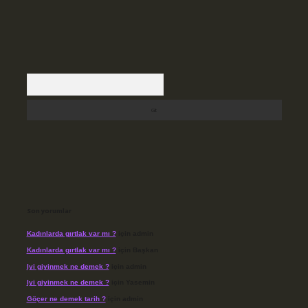
Arama
Son yorumlar
Kadınlarda gırtlak var mı ?
için
admin
Kadınlarda gırtlak var mı ?
için
Başkan
Iyi giyinmek ne demek ?
için
admin
Iyi giyinmek ne demek ?
için
Yasemin
Göçer ne demek tarih ?
için
admin