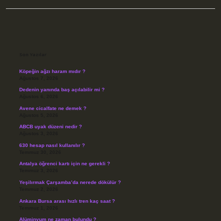
Sidebar
Son Yazılar
Köpeğin ağzı haram mıdır ?
Ağustos 7, 2026
Dedenin yanında baş açılabilir mi ?
Ağustos 6, 2026
Avene cicalfate ne demek ?
Ağustos 5, 2026
ABCB uyak düzeni nedir ?
Ağustos 3, 2026
630 hesap nasıl kullanılır ?
Temmuz 30, 2026
Antalya öğrenci kartı için ne gerekli ?
Temmuz 3, 2026
Yeşilırmak Çarşamba’da nerede dökülür ?
Temmuz 2, 2026
Ankara Bursa arası hızlı tren kaç saat ?
Temmuz 1, 2026
Alüminyum ne zaman bulundu ?