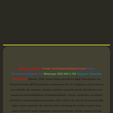
betci
Reklam ve İletişim:
E-mail:
backlinkpaneli@gmail.com
Teams:
forumhizmeti@gmail.com
Whatsapp: 0262 606 0 726
Telegram: @karabul
Yasal Uyarı:
Sitemiz, 5651 Sayılı Kanun gereğince Bilgi Teknolojileri ve
İletişim Kurumu (BTK) tarafından onaylanmış bir Yer Sağlayıcı olarak hizmet
vermektedir. Bu nedenle, sitedeki içerikleri proaktif olarak denetleme veya
araştırma yükümlülüğümüz bulunmamaktadır. Ancak, üyelerimiz yazdıkları
içeriklerin sorumluluğunu taşımakta olup, siteye üye olarak bu sorumluluğu
kabul etmiş sayılırlar. Bu internet sitesi, herhangi bir marka, kurum veya
şahıs şirketi ile hiçbir bağlantısı bulunmamaktadır. Sitede yalnızca kendi