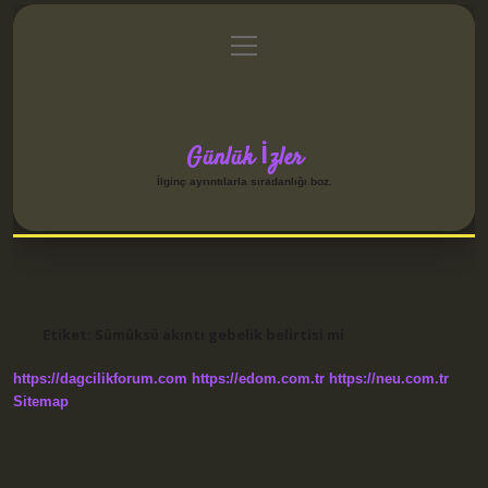
menüyü
Anasayfa
Gizlilik Politikası
Yasal Uyarı
aç
Hakkımızda
Günlük İzler
İlginç ayrıntılarla sıradanlığı boz.
Etiket:
Sümüksü akıntı gebelik belirtisi mi
https://dagcilikforum.com
https://edom.com.tr
https://neu.com.tr
Sitemap