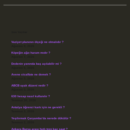
Sidebar
Son Yazılar
Vaziyet planının ölçeği ne olmalıdır ?
Ağustos 9, 2026
Köpeğin ağzı haram mıdır ?
Ağustos 7, 2026
Dedenin yanında baş açılabilir mi ?
Ağustos 6, 2026
Avene cicalfate ne demek ?
Ağustos 5, 2026
ABCB uyak düzeni nedir ?
Ağustos 3, 2026
630 hesap nasıl kullanılır ?
Temmuz 30, 2026
Antalya öğrenci kartı için ne gerekli ?
Temmuz 3, 2026
Yeşilırmak Çarşamba’da nerede dökülür ?
Temmuz 2, 2026
Ankara Bursa arası hızlı tren kaç saat ?