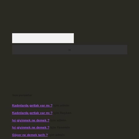
Arama
Son yorumlar
Kadınlarda gırtlak var mı ?
için
admin
Kadınlarda gırtlak var mı ?
için
Başkan
Iyi giyinmek ne demek ?
için
admin
Iyi giyinmek ne demek ?
için
Yasemin
Göçer ne demek tarih ?
için
admin