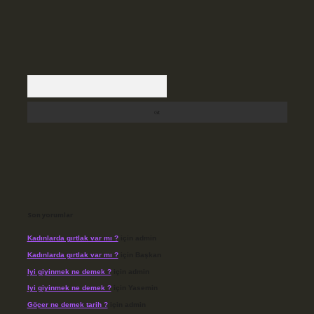
Arama
Son yorumlar
Kadınlarda gırtlak var mı ?
için
admin
Kadınlarda gırtlak var mı ?
için
Başkan
Iyi giyinmek ne demek ?
için
admin
Iyi giyinmek ne demek ?
için
Yasemin
Göçer ne demek tarih ?
için
admin