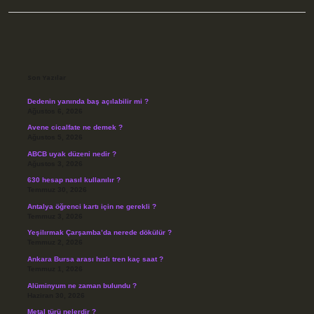
Sidebar
Son Yazılar
Dedenin yanında baş açılabilir mi ?
Ağustos 6, 2026
Avene cicalfate ne demek ?
Ağustos 5, 2026
ABCB uyak düzeni nedir ?
Ağustos 3, 2026
630 hesap nasıl kullanılır ?
Temmuz 30, 2026
Antalya öğrenci kartı için ne gerekli ?
Temmuz 3, 2026
Yeşilırmak Çarşamba’da nerede dökülür ?
Temmuz 2, 2026
Ankara Bursa arası hızlı tren kaç saat ?
Temmuz 1, 2026
Alüminyum ne zaman bulundu ?
Haziran 30, 2026
Metal türü nelerdir ?