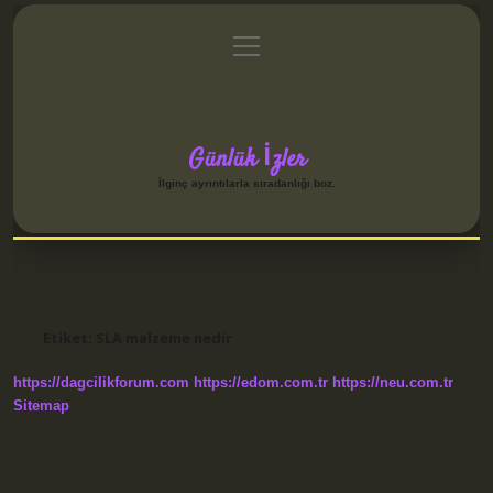
menüyü
Anasayfa
Gizlilik Politikası
Yasal Uyarı
aç
Hakkımızda
Günlük İzler
İlginç ayrıntılarla sıradanlığı boz.
Etiket:
SLA malzeme nedir
https://dagcilikforum.com
https://edom.com.tr
https://neu.com.tr
Sitemap