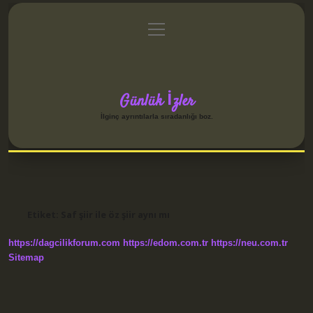
menüyü
Anasayfa
Gizlilik Politikası
Yasal Uyarı
aç
Hakkımızda
Günlük İzler
İlginç ayrıntılarla sıradanlığı boz.
Etiket:
Saf şiir ile öz şiir aynı mı
https://dagcilikforum.com
https://edom.com.tr
https://neu.com.tr
Sitemap