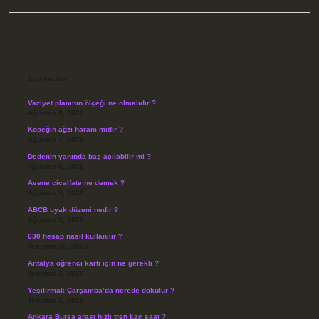
Sidebar
Son Yazılar
Vaziyet planının ölçeği ne olmalıdır ?
Ağustos 9, 2026
Köpeğin ağzı haram mıdır ?
Ağustos 7, 2026
Dedenin yanında baş açılabilir mi ?
Ağustos 6, 2026
Avene cicalfate ne demek ?
Ağustos 5, 2026
ABCB uyak düzeni nedir ?
Ağustos 3, 2026
630 hesap nasıl kullanılır ?
Temmuz 30, 2026
Antalya öğrenci kartı için ne gerekli ?
Temmuz 3, 2026
Yeşilırmak Çarşamba’da nerede dökülür ?
Temmuz 2, 2026
Ankara Bursa arası hızlı tren kaç saat ?