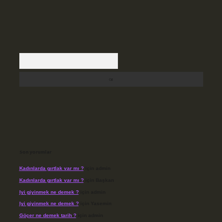
Arama
Son yorumlar
Kadınlarda gırtlak var mı ?
için
admin
Kadınlarda gırtlak var mı ?
için
Başkan
Iyi giyinmek ne demek ?
için
admin
Iyi giyinmek ne demek ?
için
Yasemin
Göçer ne demek tarih ?
için
admin