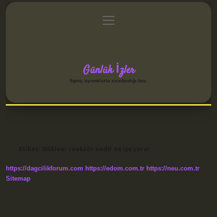
menüyü
Anasayfa
Gizlilik Politikası
Yasal Uyarı
aç
Hakkımızda
Günlük İzler
İlginç ayrıntılarla sıradanlığı boz.
Etiket:
Nükleer reaktör nedir ne işe yarar
https://dagcilikforum.com
https://edom.com.tr
https://neu.com.tr
Sitemap