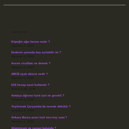
Sidebar
Son Yazılar
Köpeğin ağzı haram mıdır ?
Ağustos 7, 2026
Dedenin yanında baş açılabilir mi ?
Ağustos 6, 2026
Avene cicalfate ne demek ?
Ağustos 5, 2026
ABCB uyak düzeni nedir ?
Ağustos 3, 2026
630 hesap nasıl kullanılır ?
Temmuz 30, 2026
Antalya öğrenci kartı için ne gerekli ?
Temmuz 3, 2026
Yeşilırmak Çarşamba’da nerede dökülür ?
Temmuz 2, 2026
Ankara Bursa arası hızlı tren kaç saat ?
Temmuz 1, 2026
Alüminyum ne zaman bulundu ?