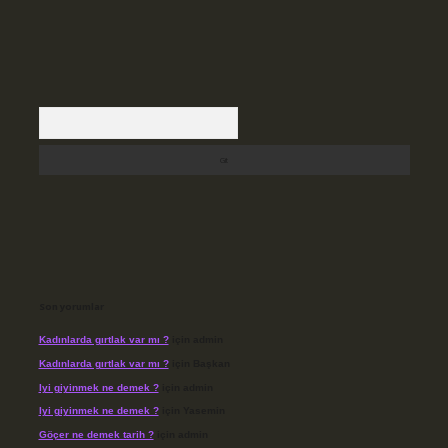
Arama
Son yorumlar
Kadınlarda gırtlak var mı ?
için
admin
Kadınlarda gırtlak var mı ?
için
Başkan
Iyi giyinmek ne demek ?
için
admin
Iyi giyinmek ne demek ?
için
Yasemin
Göçer ne demek tarih ?
için
admin