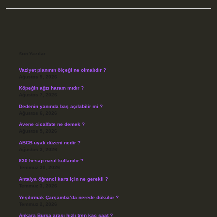
Sidebar
Son Yazılar
Vaziyet planının ölçeği ne olmalıdır ?
Ağustos 9, 2026
Köpeğin ağzı haram mıdır ?
Ağustos 7, 2026
Dedenin yanında baş açılabilir mi ?
Ağustos 6, 2026
Avene cicalfate ne demek ?
Ağustos 5, 2026
ABCB uyak düzeni nedir ?
Ağustos 3, 2026
630 hesap nasıl kullanılır ?
Temmuz 30, 2026
Antalya öğrenci kartı için ne gerekli ?
Temmuz 3, 2026
Yeşilırmak Çarşamba’da nerede dökülür ?
Temmuz 2, 2026
Ankara Bursa arası hızlı tren kaç saat ?