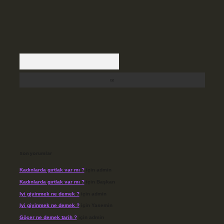
Arama
Son yorumlar
Kadınlarda gırtlak var mı ?
için
admin
Kadınlarda gırtlak var mı ?
için
Başkan
Iyi giyinmek ne demek ?
için
admin
Iyi giyinmek ne demek ?
için
Yasemin
Göçer ne demek tarih ?
için
admin