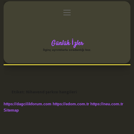
menüyü
Anasayfa
Gizlilik Politikası
Yasal Uyarı
aç
Hakkımızda
Günlük İzler
İlginç ayrıntılarla sıradanlığı boz.
Etiket:
Nihavend şarkısı hangileri
https://dagcilikforum.com
https://edom.com.tr
https://neu.com.tr
Sitemap