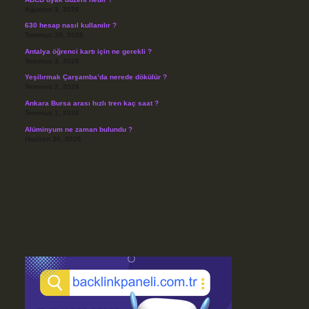
Ağustos 3, 2026
630 hesap nasıl kullanılır ?
Temmuz 30, 2026
Antalya öğrenci kartı için ne gerekli ?
Temmuz 3, 2026
Yeşilırmak Çarşamba’da nerede dökülür ?
Temmuz 2, 2026
Ankara Bursa arası hızlı tren kaç saat ?
Temmuz 1, 2026
Alüminyum ne zaman bulundu ?
Haziran 30, 2026