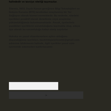
halindedir ve tavsiye niteliği taşımazlar.
Sitemiz, 5651 Sayılı Kanun gereğince Bilgi Teknolojileri ve
İletişim Kurumu (BTK) tarafından onaylanmış bir Yer
Sağlayıcı olarak hizmet vermektedir. Bu nedenle, sitedeki
içerikleri proaktif olarak denetleme veya araştırma
yükümlülüğümüz bulunmamaktadır. Ancak, üyelerimiz
yazdıkları içeriklerin sorumluluğunu taşımakta olup, siteye
üye olarak bu sorumluluğu kabul etmiş sayılırlar.
Hukuka ve yasal düzenlemelere aykırı olduğunu
düşündüğünüz içerikleri,
backlinkpanelicomtr@gmail.com
adresine bildirmeniz halinde, ilgili içerikler yasal süre
içerisinde sitemizden kaldırılacaktır.
Arama