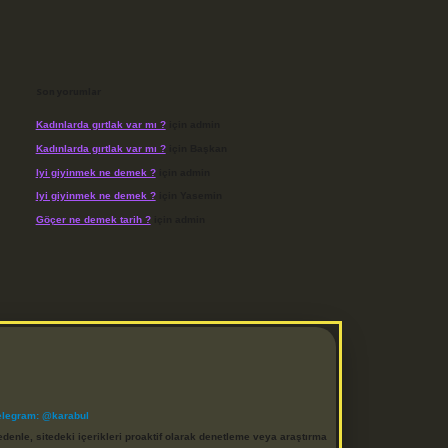
Son yorumlar
Kadınlarda gırtlak var mı ?
için
admin
Kadınlarda gırtlak var mı ?
için
Başkan
Iyi giyinmek ne demek ?
için
admin
Iyi giyinmek ne demek ?
için
Yasemin
Göçer ne demek tarih ?
için
admin
elegram: @karabul
denle, sitedeki içerikleri proaktif olarak denetleme veya araştırma