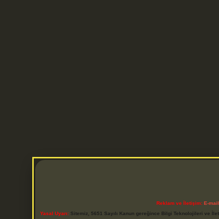
Reklam ve İletişim:
E-mai
Yasal Uyarı:
Sitemiz, 5651 Sayılı Kanun gereğince Bilgi Teknolojileri ve İl