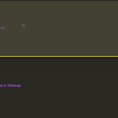
ızda
m.tr
Sitemap