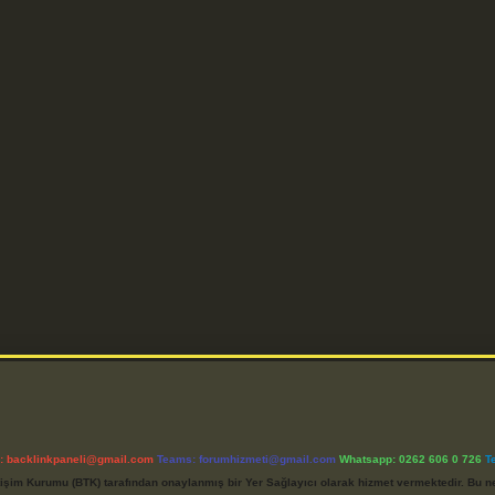
l:
backlinkpaneli@gmail.com
Teams:
forumhizmeti@gmail.com
Whatsapp: 0262 606 0 726
T
etişim Kurumu (BTK) tarafından onaylanmış bir Yer Sağlayıcı olarak hizmet vermektedir. Bu ne