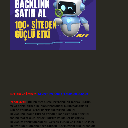
Reklam ve İletişim:
Skype: live:.cid.575569c608265c69
Yasal Uyarı:
Bu internet sitesi, herhangi bir marka, kurum
veya şahıs şirketi ile hiçbir bağlantısı bulunmamaktadır.
Sitede yalnızca kendi hazırladığımız makaleler
paylaşılmaktadır. Burada yer alan içerikler haber niteliği
taşımamakta olup, gerçek kurum ve kişiler hakkında
paylaşım yapılmamaktadır. Gerçek kurum ve kişiler ile isim
benzerlikleri tamamen tesadüfidir. Sitemizdeki bilgiler taslak