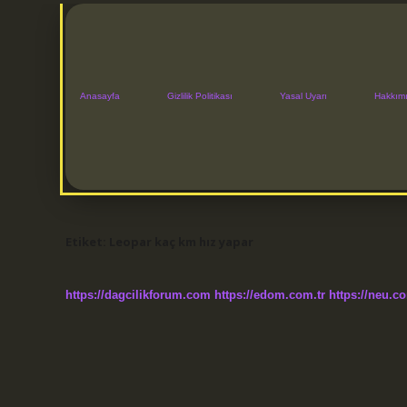
Anasayfa
Gizlilik Politikası
Yasal Uyarı
Hakkım
Etiket:
Leopar kaç km hız yapar
https://dagcilikforum.com
https://edom.com.tr
https://neu.co