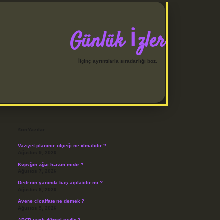
Günlük İzler
İlginç ayrıntılarla sıradanlığı boz.
Sidebar
betci
Son Yazılar
Vaziyet planının ölçeği ne olmalıdır ?
Ağustos 9, 2026
Köpeğin ağzı haram mıdır ?
Ağustos 7, 2026
Dedenin yanında baş açılabilir mi ?
Ağustos 6, 2026
Avene cicalfate ne demek ?
Ağustos 5, 2026
ABCB uyak düzeni nedir ?