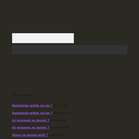
Arama
Son yorumlar
Kadınlarda gırtlak var mı ?
için
admin
Kadınlarda gırtlak var mı ?
için
Başkan
Iyi giyinmek ne demek ?
için
admin
Iyi giyinmek ne demek ?
için
Yasemin
Göçer ne demek tarih ?
için
admin