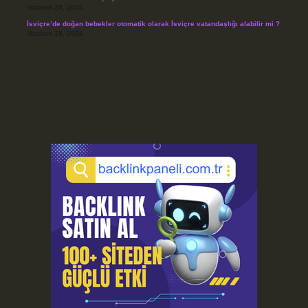
Haziran 20, 2026
İsviçre’de doğan bebekler otomatik olarak İsviçre vatandaşlığı alabilir mi ?
Haziran 18, 2026