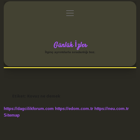
menüyü
Anasayfa
Gizlilik Politikası
Yasal Uyarı
aç
Hakkımızda
Günlük İzler
İlginç ayrıntılarla sıradanlığı boz.
Etiket:
Kovuz ne demek
https://dagcilikforum.com
https://edom.com.tr
https://neu.com.tr
Sitemap