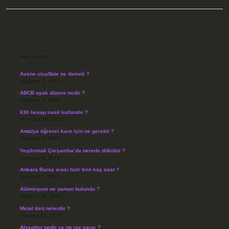
Sidebar
Son Yazılar
Avene cicalfate ne demek ?
Ağustos 5, 2026
ABCB uyak düzeni nedir ?
Ağustos 3, 2026
630 hesap nasıl kullanılır ?
Temmuz 30, 2026
Antalya öğrenci kartı için ne gerekli ?
Temmuz 3, 2026
Yeşilırmak Çarşamba’da nerede dökülür ?
Temmuz 2, 2026
Ankara Bursa arası hızlı tren kaç saat ?
Temmuz 1, 2026
Alüminyum ne zaman bulundu ?
Haziran 30, 2026
Metal türü nelerdir ?
Haziran 23, 2026
Alveoller nedir ve ne işe yarar ?