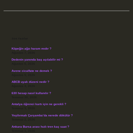
Sidebar
Son Yazılar
Köpeğin ağzı haram mıdır ?
Ağustos 7, 2026
Dedenin yanında baş açılabilir mi ?
Ağustos 6, 2026
Avene cicalfate ne demek ?
Ağustos 5, 2026
ABCB uyak düzeni nedir ?
Ağustos 3, 2026
630 hesap nasıl kullanılır ?
Temmuz 30, 2026
Antalya öğrenci kartı için ne gerekli ?
Temmuz 3, 2026
Yeşilırmak Çarşamba’da nerede dökülür ?
Temmuz 2, 2026
Ankara Bursa arası hızlı tren kaç saat ?
Temmuz 1, 2026