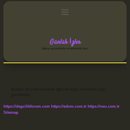
menüyü
Anasayfa
Gizlilik Politikası
Yasal Uyarı
aç
Hakkımızda
Günlük İzler
İlginç ayrıntılarla sıradanlığı boz.
Etiket:
Görsel sanatlar eğitimi niçin ve kimler için
gereklidir
https://dagcilikforum.com
https://edom.com.tr
https://neu.com.tr
Sitemap