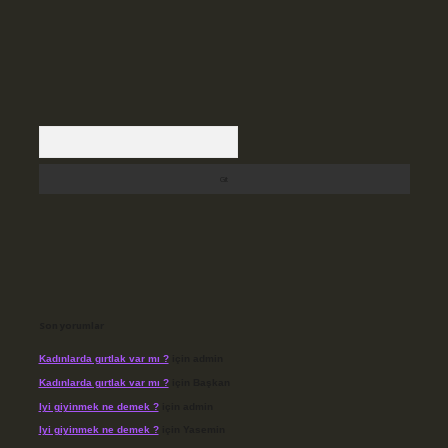
Arama
Son yorumlar
Kadınlarda gırtlak var mı ?
için
admin
Kadınlarda gırtlak var mı ?
için
Başkan
Iyi giyinmek ne demek ?
için
admin
Iyi giyinmek ne demek ?
için
Yasemin