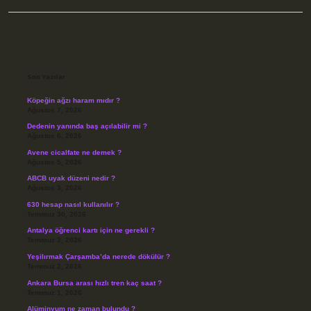
Sidebar
Son Yazılar
Köpeğin ağzı haram mıdır ?
Ağustos 7, 2026
Dedenin yanında baş açılabilir mi ?
Ağustos 6, 2026
Avene cicalfate ne demek ?
Ağustos 5, 2026
ABCB uyak düzeni nedir ?
Ağustos 3, 2026
630 hesap nasıl kullanılır ?
Temmuz 30, 2026
Antalya öğrenci kartı için ne gerekli ?
Temmuz 3, 2026
Yeşilırmak Çarşamba’da nerede dökülür ?
Temmuz 2, 2026
Ankara Bursa arası hızlı tren kaç saat ?
Temmuz 1, 2026
Alüminyum ne zaman bulundu ?