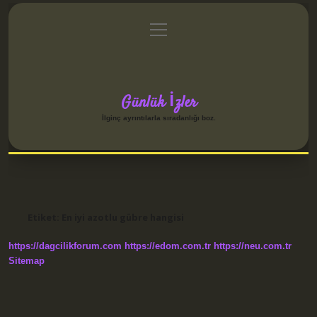
menüyü
Anasayfa
Gizlilik Politikası
Yasal Uyarı
aç
Hakkımızda
Günlük İzler
İlginç ayrıntılarla sıradanlığı boz.
Etiket:
En iyi azotlu gübre hangisi
https://dagcilikforum.com
https://edom.com.tr
https://neu.com.tr
Sitemap