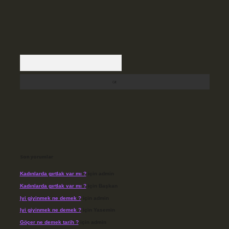
Arama
Son yorumlar
Kadınlarda gırtlak var mı ?
için
admin
Kadınlarda gırtlak var mı ?
için
Başkan
Iyi giyinmek ne demek ?
için
admin
Iyi giyinmek ne demek ?
için
Yasemin
Göçer ne demek tarih ?
için
admin