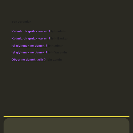
Son yorumlar
Kadınlarda gırtlak var mı ?
için
admin
Kadınlarda gırtlak var mı ?
için
Başkan
Iyi giyinmek ne demek ?
için
admin
Iyi giyinmek ne demek ?
için
Yasemin
Göçer ne demek tarih ?
için
admin
betci