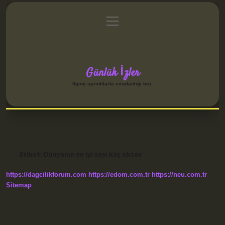
menüyü
Anasayfa
Gizlilik Politikası
Yasal Uyarı
aç
Hakkımızda
Günlük İzler
İlginç ayrıntılarla sıradanlığı boz.
Etiket:
Dünyanın en iyi sesi kaç oktav
https://dagcilikforum.com
https://edom.com.tr
https://neu.com.tr
Sitemap