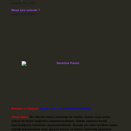
Haziran 30, 2026
Metal türü nelerdir ?
Haziran 23, 2026
Reklam ve İletişim:
Skype: live:.cid.575569c608265c69
Yasal Uyarı:
Bu internet sitesi, herhangi bir marka, kurum veya şahıs
şirketi ile hiçbir bağlantısı bulunmamaktadır. Sitede yalnızca kendi
hazırladığımız makaleler paylaşılmaktadır. Burada yer alan içerikler haber
niteliği taşımamakta olup, gerçek kurum ve kişiler hakkında paylaşım