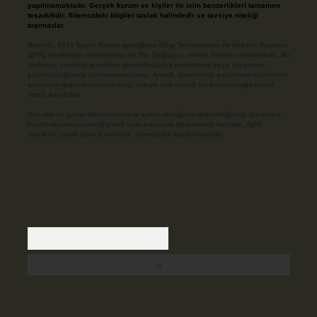
yapılmamaktadır. Gerçek kurum ve kişiler ile isim benzerlikleri tamamen
tesadüfidir. Sitemizdeki bilgiler taslak halindedir ve tavsiye niteliği
taşımazlar.
Sitemiz, 5651 Sayılı Kanun gereğince Bilgi Teknolojileri ve İletişim Kurumu
(BTK) tarafından onaylanmış bir Yer Sağlayıcı olarak hizmet vermektedir. Bu
nedenle, sitedeki içerikleri proaktif olarak denetleme veya araştırma
yükümlülüğümüz bulunmamaktadır. Ancak, üyelerimiz yazdıkları içeriklerin
sorumluluğunu taşımakta olup, siteye üye olarak bu sorumluluğu kabul
etmiş sayılırlar.
Hukuka ve yasal düzenlemelere aykırı olduğunu düşündüğünüz içerikleri,
backlinkpanelicomtr@gmail.com
adresine bildirmeniz halinde, ilgili
içerikler yasal süre içerisinde sitemizden kaldırılacaktır.
Arama