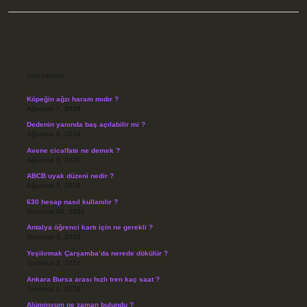
Sidebar
Son Yazılar
Köpeğin ağzı haram mıdır ?
Ağustos 7, 2026
Dedenin yanında baş açılabilir mi ?
Ağustos 6, 2026
Avene cicalfate ne demek ?
Ağustos 5, 2026
ABCB uyak düzeni nedir ?
Ağustos 3, 2026
630 hesap nasıl kullanılır ?
Temmuz 30, 2026
Antalya öğrenci kartı için ne gerekli ?
Temmuz 3, 2026
Yeşilırmak Çarşamba’da nerede dökülür ?
Temmuz 2, 2026
Ankara Bursa arası hızlı tren kaç saat ?
Temmuz 1, 2026
Alüminyum ne zaman bulundu ?