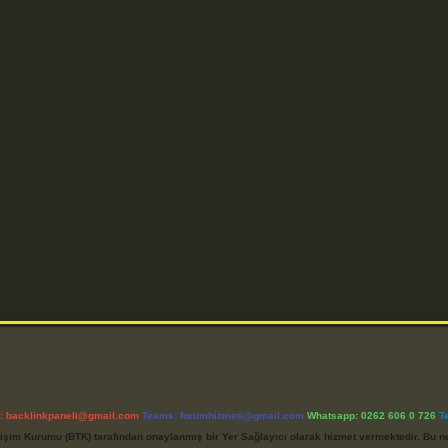
l:
backlinkpaneli@gmail.com
Teams:
forumhizmeti@gmail.com
Whatsapp: 0262 606 0 726
T
etişim Kurumu (BTK) tarafından onaylanmış bir Yer Sağlayıcı olarak hizmet vermektedir. Bu ne