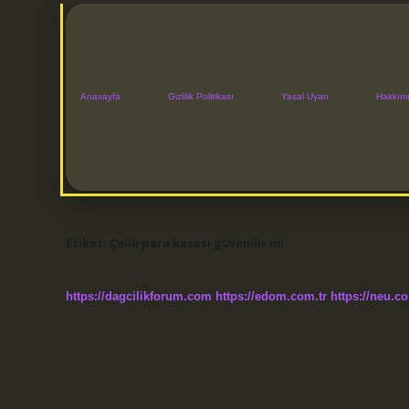
Anasayfa
Gizlilik Politikası
Yasal Uyarı
Hakkım
Etiket:
Çelik para kasası güvenilir mi
https://dagcilikforum.com
https://edom.com.tr
https://neu.co