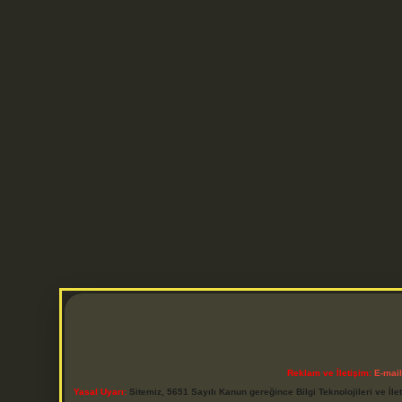
Reklam ve İletişim:
E-mai
Yasal Uyarı:
Sitemiz, 5651 Sayılı Kanun gereğince Bilgi Teknolojileri ve İl