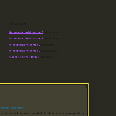
Son yorumlar
Kadınlarda gırtlak var mı ?
için
admin
Kadınlarda gırtlak var mı ?
için
Başkan
Iyi giyinmek ne demek ?
için
admin
Iyi giyinmek ne demek ?
için
Yasemin
Göçer ne demek tarih ?
için
admin
elegram: @karabul
denle, sitedeki içerikleri proaktif olarak denetleme veya araştırma