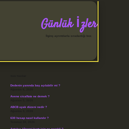
Günlük İzler
İlginç ayrıntılarla sıradanlığı boz.
Sidebar
betci
Son Yazılar
Dedenin yanında baş açılabilir mi ?
Ağustos 6, 2026
Avene cicalfate ne demek ?
Ağustos 5, 2026
ABCB uyak düzeni nedir ?
Ağustos 3, 2026
630 hesap nasıl kullanılır ?
Temmuz 30, 2026
Antalya öğrenci kartı için ne gerekli ?