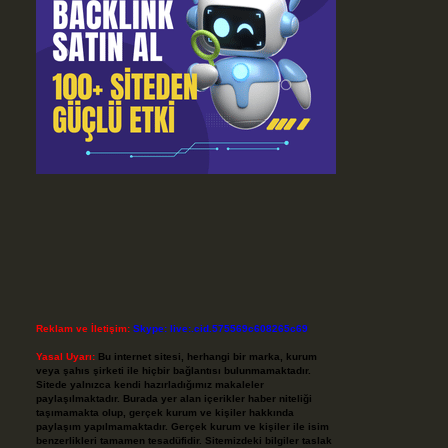
Reklam ve İletişim:
Skype: live:.cid.575569c608265c69
Yasal Uyarı:
Bu internet sitesi, herhangi bir marka, kurum
veya şahıs şirketi ile hiçbir bağlantısı bulunmamaktadır.
Sitede yalnızca kendi hazırladığımız makaleler
paylaşılmaktadır. Burada yer alan içerikler haber niteliği
taşımamakta olup, gerçek kurum ve kişiler hakkında
paylaşım yapılmamaktadır. Gerçek kurum ve kişiler ile isim
benzerlikleri tamamen tesadüfidir. Sitemizdeki bilgiler taslak