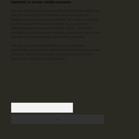
halindedir ve tavsiye niteliği taşımazlar.
Sitemiz, 5651 Sayılı Kanun gereğince Bilgi Teknolojileri ve
İletişim Kurumu (BTK) tarafından onaylanmış bir Yer
Sağlayıcı olarak hizmet vermektedir. Bu nedenle, sitedeki
içerikleri proaktif olarak denetleme veya araştırma
yükümlülüğümüz bulunmamaktadır. Ancak, üyelerimiz
yazdıkları içeriklerin sorumluluğunu taşımakta olup, siteye
üye olarak bu sorumluluğu kabul etmiş sayılırlar.
Hukuka ve yasal düzenlemelere aykırı olduğunu
düşündüğünüz içerikleri,
backlinkpanelicomtr@gmail.com
adresine bildirmeniz halinde, ilgili içerikler yasal süre
içerisinde sitemizden kaldırılacaktır.
Arama