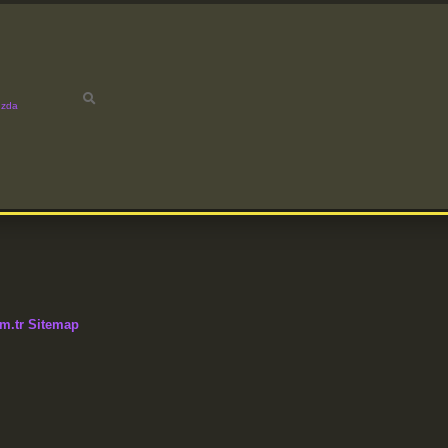
ızda
m.tr
Sitemap