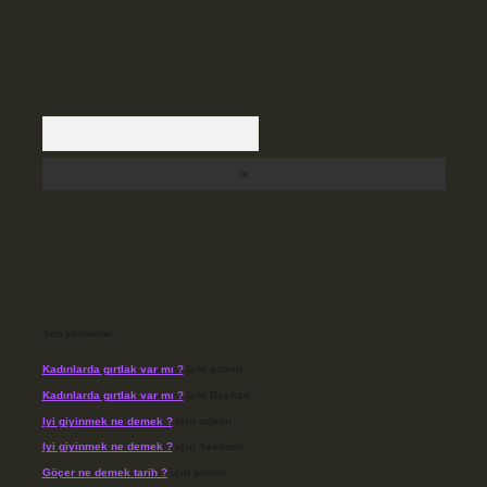
Arama
Son yorumlar
Kadınlarda gırtlak var mı ?
için
admin
Kadınlarda gırtlak var mı ?
için
Başkan
Iyi giyinmek ne demek ?
için
admin
Iyi giyinmek ne demek ?
için
Yasemin
Göçer ne demek tarih ?
için
admin