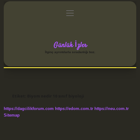
menüyü
Anasayfa
Gizlilik Politikası
Yasal Uyarı
aç
Hakkımızda
Günlük İzler
İlginç ayrıntılarla sıradanlığı boz.
Etiket:
Biyom nedir 10 sınıf biyoloji
https://dagcilikforum.com
https://edom.com.tr
https://neu.com.tr
Sitemap