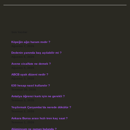
Sidebar
Son Yazılar
Köpeğin ağzı haram mıdır ?
Ağustos 7, 2026
Dedenin yanında baş açılabilir mi ?
Ağustos 6, 2026
Avene cicalfate ne demek ?
Ağustos 5, 2026
ABCB uyak düzeni nedir ?
Ağustos 3, 2026
630 hesap nasıl kullanılır ?
Temmuz 30, 2026
Antalya öğrenci kartı için ne gerekli ?
Temmuz 3, 2026
Yeşilırmak Çarşamba’da nerede dökülür ?
Temmuz 2, 2026
Ankara Bursa arası hızlı tren kaç saat ?
Temmuz 1, 2026
Alüminyum ne zaman bulundu ?