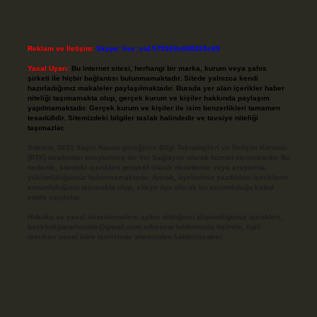
Reklam ve İletişim:
Skype: live:.cid.575569c608265c69
Yasal Uyarı:
Bu internet sitesi, herhangi bir marka, kurum veya şahıs
şirketi ile hiçbir bağlantısı bulunmamaktadır. Sitede yalnızca kendi
hazırladığımız makaleler paylaşılmaktadır. Burada yer alan içerikler haber
niteliği taşımamakta olup, gerçek kurum ve kişiler hakkında paylaşım
yapılmamaktadır. Gerçek kurum ve kişiler ile isim benzerlikleri tamamen
tesadüfidir. Sitemizdeki bilgiler taslak halindedir ve tavsiye niteliği
taşımazlar.
Sitemiz, 5651 Sayılı Kanun gereğince Bilgi Teknolojileri ve İletişim Kurumu
(BTK) tarafından onaylanmış bir Yer Sağlayıcı olarak hizmet vermektedir. Bu
nedenle, sitedeki içerikleri proaktif olarak denetleme veya araştırma
yükümlülüğümüz bulunmamaktadır. Ancak, üyelerimiz yazdıkları içeriklerin
sorumluluğunu taşımakta olup, siteye üye olarak bu sorumluluğu kabul
etmiş sayılırlar.
Hukuka ve yasal düzenlemelere aykırı olduğunu düşündüğünüz içerikleri,
backlinkpanelicomtr@gmail.com
adresine bildirmeniz halinde, ilgili
içerikler yasal süre içerisinde sitemizden kaldırılacaktır.