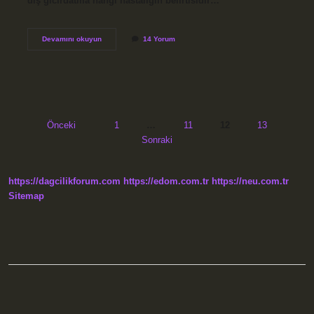
diş gıcırdatma hangi hastalığın belirtisidir…
Diş
Devamını okuyun
14 Yorum
gıcırdatma
hangi
hastalığın
belirtisidir
?
Yazı
Önceki
1
…
11
12
13
Sonraki
sayfalaması
https://dagcilikforum.com
https://edom.com.tr
https://neu.com.tr
Sitemap
Sidebar