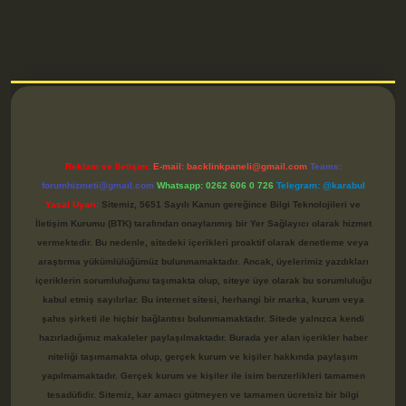
betci
Reklam ve İletişim:
E-mail:
backlinkpaneli@gmail.com
Teams:
forumhizmeti@gmail.com
Whatsapp: 0262 606 0 726
Telegram: @karabul
Yasal Uyarı:
Sitemiz, 5651 Sayılı Kanun gereğince Bilgi Teknolojileri ve
İletişim Kurumu (BTK) tarafından onaylanmış bir Yer Sağlayıcı olarak hizmet
vermektedir. Bu nedenle, sitedeki içerikleri proaktif olarak denetleme veya
araştırma yükümlülüğümüz bulunmamaktadır. Ancak, üyelerimiz yazdıkları
içeriklerin sorumluluğunu taşımakta olup, siteye üye olarak bu sorumluluğu
kabul etmiş sayılırlar. Bu internet sitesi, herhangi bir marka, kurum veya
şahıs şirketi ile hiçbir bağlantısı bulunmamaktadır. Sitede yalnızca kendi
hazırladığımız makaleler paylaşılmaktadır. Burada yer alan içerikler haber
niteliği taşımamakta olup, gerçek kurum ve kişiler hakkında paylaşım
yapılmamaktadır. Gerçek kurum ve kişiler ile isim benzerlikleri tamamen
tesadüfidir. Sitemiz, kar amacı gütmeyen ve tamamen ücretsiz bir bilgi