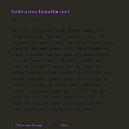
?
Galeta unu bayatlar mı ?
Tarih: Eylül 29, 2025
Galeta Unu Bayatlar Mı? Toplumsal Bir İnceleme Bir
araştırmacı olarak, toplumsal yapıların ve bireylerin
etkileşimlerini anlamaya çalışırken, bazen en sıradan şeyler
bile derin toplumsal anlamlar taşıyabiliyor. Galeta unu,
mutfakta sıkça kullandığımız basit bir malzeme olabilir,
ancak onu bayatlamak üzere bırakmak, aslında bazı
toplumsal normları ve alışkanlıkları da gözler önüne
seriyor. Kimi zaman sadece bir gıda maddesi değil, aynı
zamanda toplumsal yapılar, cinsiyet rolleri ve kültürel
pratiklerle de bağ kuran bir öğe haline gelebiliyor. Peki,
galeta unu gerçekten bayatlar mı? Belki de bu soruya
verdiğimiz yanıt, toplumsal hayatımızı ve ilişki
biçimlerimizi de sorgulamamıza olanak tanıyacaktır.
Toplumsal Normlar ve Galeta Unu Toplumsal…
Galeta
Devamını okuyun
8 Yorum
unu