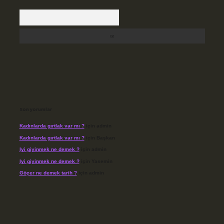
Arama
Son yorumlar
Kadınlarda gırtlak var mı ?
için
admin
Kadınlarda gırtlak var mı ?
için
Başkan
Iyi giyinmek ne demek ?
için
admin
Iyi giyinmek ne demek ?
için
Yasemin
Göçer ne demek tarih ?
için
admin