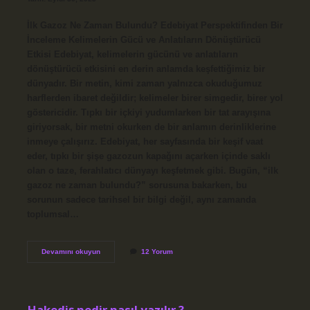
İlk Gazoz Ne Zaman Bulundu? Edebiyat Perspektifinden Bir
İnceleme Kelimelerin Gücü ve Anlatıların Dönüştürücü
Etkisi Edebiyat, kelimelerin gücünü ve anlatıların
dönüştürücü etkisini en derin anlamda keşfettiğimiz bir
dünyadır. Bir metin, kimi zaman yalnızca okuduğumuz
harflerden ibaret değildir; kelimeler birer simgedir, birer yol
göstericidir. Tıpkı bir içkiyi yudumlarken bir tat arayışına
giriyorsak, bir metni okurken de bir anlamın derinliklerine
inmeye çalışırız. Edebiyat, her sayfasında bir keşif vaat
eder, tıpkı bir şişe gazozun kapağını açarken içinde saklı
olan o taze, ferahlatıcı dünyayı keşfetmek gibi. Bugün, “ilk
gazoz ne zaman bulundu?” sorusuna bakarken, bu
sorunun sadece tarihsel bir bilgi değil, aynı zamanda
toplumsal…
Ilk
Devamını okuyun
12 Yorum
gazoz
ne
zaman
bulundu
?
Hakediş nedir nasıl yazılır ?