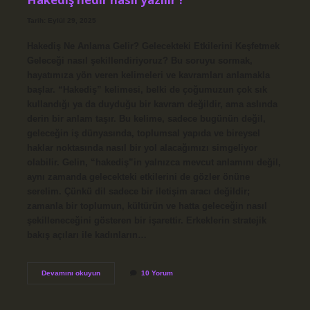
Tarih: Eylül 29, 2025
Hakediş Ne Anlama Gelir? Gelecekteki Etkilerini Keşfetmek
Geleceği nasıl şekillendiriyoruz? Bu soruyu sormak,
hayatımıza yön veren kelimeleri ve kavramları anlamakla
başlar. “Hakediş” kelimesi, belki de çoğumuzun çok sık
kullandığı ya da duyduğu bir kavram değildir, ama aslında
derin bir anlam taşır. Bu kelime, sadece bugünün değil,
geleceğin iş dünyasında, toplumsal yapıda ve bireysel
haklar noktasında nasıl bir yol alacağımızı simgeliyor
olabilir. Gelin, “hakediş”in yalnızca mevcut anlamını değil,
aynı zamanda gelecekteki etkilerini de gözler önüne
serelim. Çünkü dil sadece bir iletişim aracı değildir;
zamanla bir toplumun, kültürün ve hatta geleceğin nasıl
şekilleneceğini gösteren bir işarettir. Erkeklerin stratejik
bakış açıları ile kadınların…
Hakediş
Devamını okuyun
10 Yorum
nedir
nasıl
yazılır