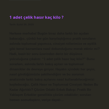
bayatlar
mı
?
1 adet çelik hasır kaç kilo ?
Tarih: Eylül 29, 2025
Herkese merhaba! Bugün biraz daha farklı bir açıdan
bakacağız, çünkü her gün karşılaştığımız pratik soruların
aslında toplumsal yapımıza, cinsiyet rollerimize ve eşitlik
gibi temel kavramlara nasıl dokunduğunu merak ettiniz mi?
Hadi, basit bir soru üzerinden derin bir düşünce
yolculuğuna çıkalım: “1 adet çelik hasır kaç kilo?” Bunu
sorarken, aslında farklı bakış açıları ve toplumsal
dinamikler de devreye giriyor. Hayatın içindeki her şeyin,
nasıl gördüğümüzle şekillendiğini ve bu sorunun
analizinde farklı bakış açılarını nasıl kullanabileceğimizi
keşfedeceğiz. Çelik Hasır ve Toplumsal Cinsiyet: Neden Bu
Kadar Ağırlıklı? Çözüm Odaklı Erkek Bakışı: Pratik Bir
Yaklaşım Erkekler genellikle çözüm odaklıdır; soruları
hemen somutlaştırır, veriye dayalı…