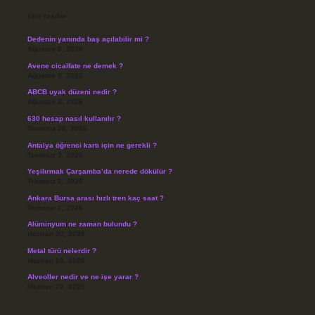
Son Yazılar
Dedenin yanında baş açılabilir mi ?
Ağustos 6, 2026
Avene cicalfate ne demek ?
Ağustos 5, 2026
ABCB uyak düzeni nedir ?
Ağustos 3, 2026
630 hesap nasıl kullanılır ?
Temmuz 30, 2026
Antalya öğrenci kartı için ne gerekli ?
Temmuz 3, 2026
Yeşilırmak Çarşamba’da nerede dökülür ?
Temmuz 2, 2026
Ankara Bursa arası hızlı tren kaç saat ?
Temmuz 1, 2026
Alüminyum ne zaman bulundu ?
Haziran 30, 2026
Metal türü nelerdir ?
Haziran 23, 2026
Alveoller nedir ve ne işe yarar ?
Haziran 20, 2026