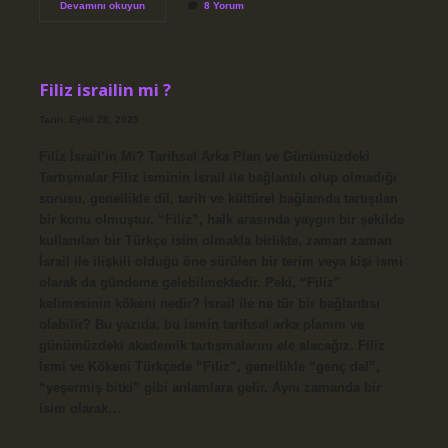
Konyada
Devamını okuyun
8 Yorum
kaç
tane
köy
var
?
Filiz israilin mi ?
Tarih: Eylül 28, 2025
Filiz İsrail’in Mi? Tarihsel Arka Plan ve Günümüzdeki
Tartışmalar Filiz isminin İsrail ile bağlantılı olup olmadığı
sorusu, genellikle dil, tarih ve kültürel bağlamda tartışılan
bir konu olmuştur. “Filiz”, halk arasında yaygın bir şekilde
kullanılan bir Türkçe isim olmakla birlikte, zaman zaman
İsrail ile ilişkili olduğu öne sürülen bir terim veya kişi ismi
olarak da gündeme gelebilmektedir. Peki, “Filiz”
kelimesinin kökeni nedir? İsrail ile ne tür bir bağlantısı
olabilir? Bu yazıda, bu ismin tarihsel arka planını ve
günümüzdeki akademik tartışmalarını ele alacağız. Filiz
İsmi ve Kökeni Türkçede “Filiz”, genellikle “genç dal”,
“yeşermiş bitki” gibi anlamlara gelir. Aynı zamanda bir
isim olarak…