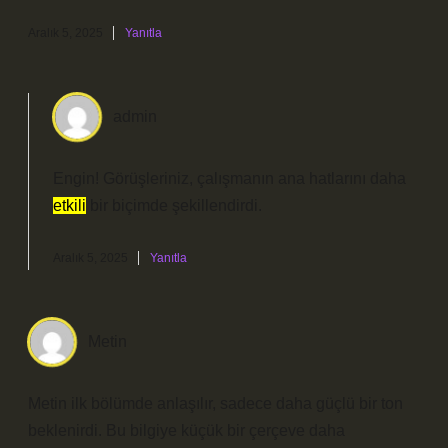
Aralık 5, 2025
Yanıtla
admin
Engin! Görüşleriniz, çalışmanın
ana hatlarını
daha
etkili
bir biçimde şekillendirdi.
Aralık 5, 2025
Yanıtla
Metin
Metin ilk bölümde anlaşılır, sadece daha güçlü bir ton
beklenirdi. Bu bilgiye küçük bir çerçeve daha