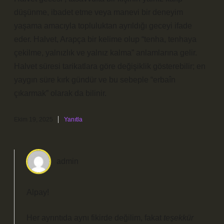
düşünme, ibadet etme veya manevi bir deneyim
yaşama amacıyla topluluktan ayrıldığı geceyi ifade
eder. Halvet, Arapça bir kelime olup “tenha, tenhaya
çekilme, yalnızlık ve yalnız kalma” anlamlarına gelir.
Halvet süresi tarikatlara göre değişiklik gösterebilir; en
yaygın süre kırk gündür ve bu sebeple “erbaîn
çıkarmak” olarak da bilinir.
Ekim 19, 2025
Yanıtla
admin
Alpay!
Her ayrıntıda aynı fikirde değilim, fakat
teşekkür