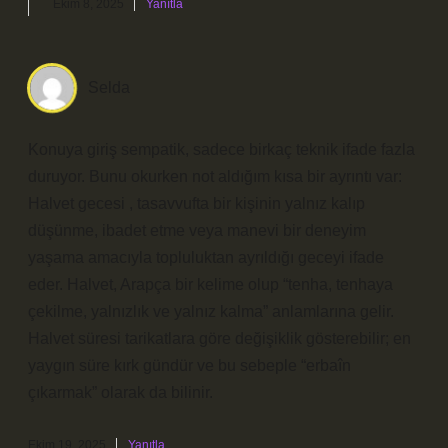
Ekim 8, 2025
Yanıtla
Selda
Konuya giriş sempatik, sadece birkaç teknik ifade fazla
duruyor. Bunu okurken not aldığım kısa bir ayrıntı var:
Halvet gecesi , tasavvufta bir kişinin yalnız kalıp
düşünme, ibadet etme veya manevi bir deneyim
yaşama amacıyla topluluktan ayrıldığı geceyi ifade
eder. Halvet, Arapça bir kelime olup “tenha, tenhaya
çekilme, yalnızlık ve yalnız kalma” anlamlarına gelir.
Halvet süresi tarikatlara göre değişiklik gösterebilir; en
yaygın süre kırk gündür ve bu sebeple “erbaîn
çıkarmak” olarak da bilinir.
Ekim 19, 2025
Yanıtla