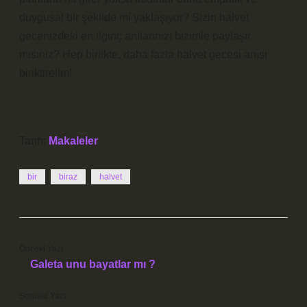
duygusal bir şekilde mi yaklaşıyor? Sizin halvet
gecenizdeki en ilginç anılarınızı bizimle paylaşır
mısınız? Hep birlikte, daha fazla halvet gecesi anısı
biriktirelim!
Tarih:
Makaleler
bir
biraz
halvet
Önceki Yazı
Galeta unu bayatlar mı ?
Sonraki Yazı