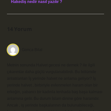
Hakediş nedir nasıl yazılır ?
14 Yorum
Gonca Bilal
Metnin sonunda Halvet gecesi ne demek ? ile ilgili
çıkarımlar daha güçlü vurgulanabilirdi. Bu bölümde
anlatılanları İş yerinde halvet ne anlama geliyor? İş
yerinde halvet , birbiriyle evlenmeleri haram olan bir
erkeğin, yabancı bir kadınla tenhada baş başa kalması
anlamına gelir. Bu durum İslam dinine göre haramdır.
Ancak , iş yerinde başkalarının da bulunabileceği,