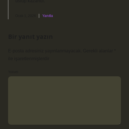
üslup kazandı.
Ocak 1, 2026
Yanıtla
Bir yanıt yazın
E-posta adresiniz yayınlanmayacak.
Gerekli alanlar
*
ile işaretlenmişlerdir
Yorum