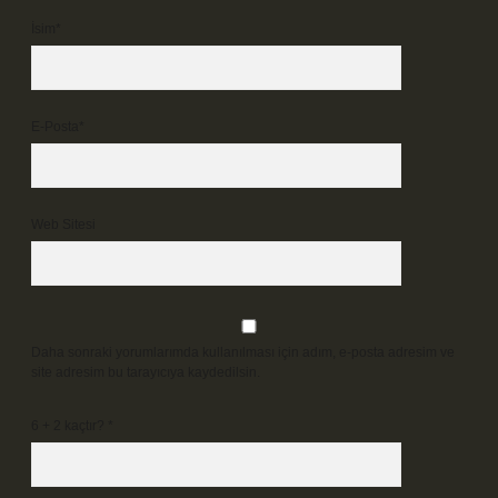
İsim*
E-Posta*
Web Sitesi
Daha sonraki yorumlarımda kullanılması için adım, e-posta adresim ve
site adresim bu tarayıcıya kaydedilsin.
6 + 2 kaçtır?
*