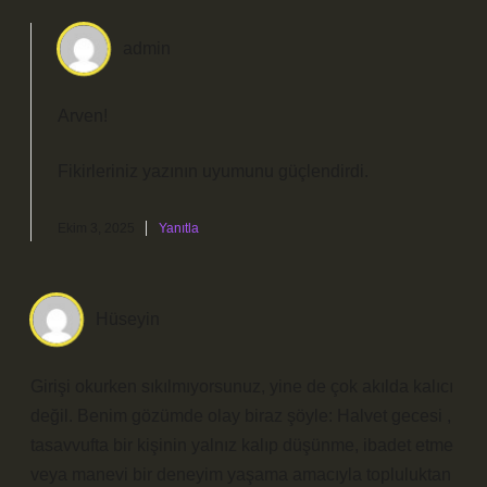
admin
Arven!
Fikirleriniz yazının
uyumunu
güçlendirdi.
Ekim 3, 2025
Yanıtla
Hüseyin
Girişi okurken sıkılmıyorsunuz, yine de çok akılda kalıcı
değil. Benim gözümde olay biraz şöyle: Halvet gecesi ,
tasavvufta bir kişinin yalnız kalıp düşünme, ibadet etme
veya manevi bir deneyim yaşama amacıyla topluluktan