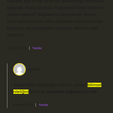
kapıların açık ve her an birinin gelebileceği ortamlarda
çalışmak, halvet sayılmaz. Başkasıyla halvet olmak ne
anlama geliyor? “Başkasıyla halvet olmak” deyimi,
birisi veya birileriyle yalnız görüşmek amacıyla içeriye
başkasını veya başkalarını almamak anlamına gelir.
toparlıyor.
Eylül 30, 2025
Yanıtla
admin
Gonca Bilal! Saygıdeğer katkınız, yazının
bilimsel
niteliğini
artırdı ve
akademik değerini
yükseltti.
Eylül 30, 2025
Yanıtla