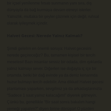
bir içsel yenilenme fırsatı sunmanın yanı sıra, dış
dünyayla da bağ kurmaya devam etmeyi isterler.
Yalnızlık, mutlaka bir şeyler çözmek için değil, ruhsal
olarak iyileşmek içindir.
Halvet Gecesi: Nerede Yalnız Kalmalı?
Şimdi gelelim en önemli soruya: Halvet gecesini
nerede geçireceğiz? Bu, tamamen kişisel bir tercih
meselesi! Bazı insanlar sessiz bir odada, dim ışıklarda
yalnız kalmayı sever. Diğerleri ise doğayla iç içe bir
ortamda, belki bir dağ evinde ya da deniz kenarında
huzur bulmayı tercih edebilir. Ama dikkat! Halvet gecesi
planlaması yaparken, sevgiliniz ya da arkadaşlarınızla
“Sadece 1 saat yalnız kalacağım!” diyerek gitmeyin.
Çünkü bu, genellikle “Bir saat sonra bakalım hangi
yemeği yapalım?” diyen birine dönüşür! O yüzden