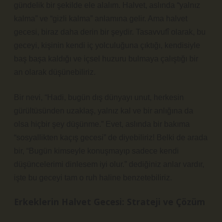
gündelik bir şekilde ele alalım. Halvet, aslında “yalnız
kalma” ve “gizli kalma” anlamına gelir. Ama halvet
gecesi, biraz daha derin bir şeydir. Tasavvufî olarak, bu
geceyi, kişinin kendi iç yolculuğuna çıktığı, kendisiyle
baş başa kaldığı ve içsel huzuru bulmaya çalıştığı bir
an olarak düşünebiliriz.
Bir nevi, “Hadi, bugün dış dünyayı unut, herkesin
gürültüsünden uzaklaş, yalnız kal ve bir anlığına da
olsa hiçbir şey düşünme.” Evet, aslında bir bakıma
“sosyallikten kaçış gecesi” de diyebiliriz! Belki de arada
bir, “Bugün kimseyle konuşmayıp sadece kendi
düşüncelerimi dinlesem iyi olur.” dediğiniz anlar vardır,
işte bu geceyi tam o ruh haline benzetebiliriz.
Erkeklerin Halvet Gecesi: Strateji ve Çözüm