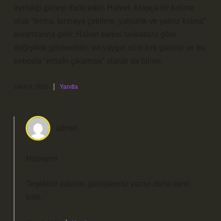
ayrıldığı geceyi ifade eder. Halvet, Arapça bir kelime
olup “tenha, tenhaya çekilme, yalnızlık ve yalnız kalma”
anlamlarına gelir. Halvet süresi tarikatlara göre
değişiklik gösterebilir; en yaygın süre kırk gündür ve bu
sebeple “erbaîn çıkarmak” olarak da bilinir.
Ekim 8, 2025
Yanıtla
admin
Hüseyin!
Teşekkür ederim, görüşleriniz yazıyı
daha canlı
kıldı.