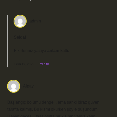
admin
Selda!
Fikirleriniz yazıya
anlam
kattı.
Ekim 19, 2025
Yanıtla
Alpay
Başlangıç bölümü dengeli, ama sanki biraz güvenli
tarafta kalmış. Bu kısmı okurken şöyle düşündüm:
Halvet gecesi , tasavvufta bir kişinin yalnız kalıp