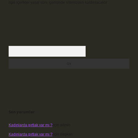
ilgili içerikler yasal süre içerisinde sitemizden kaldırılacaktır.
Arama
Son yorumlar
Kadınlarda gırtlak var mı ?
için
admin
Kadınlarda gırtlak var mı ?
için
Başkan