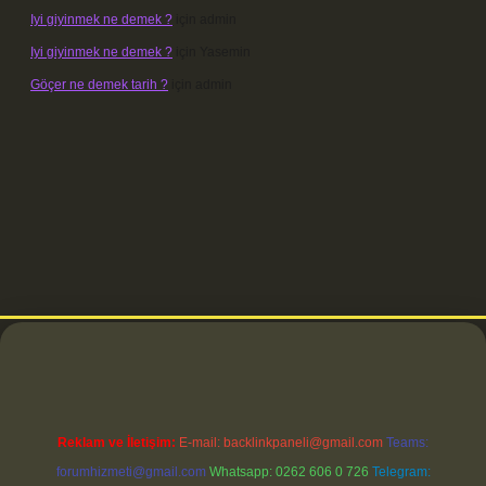
Iyi giyinmek ne demek ?
için
admin
Iyi giyinmek ne demek ?
için
Yasemin
Göçer ne demek tarih ?
için
admin
i
Reklam ve İletişim:
E-mail:
backlinkpaneli@gmail.com
Teams:
forumhizmeti@gmail.com
Whatsapp: 0262 606 0 726
Telegram: