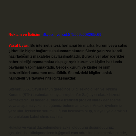
Reklam ve İletişim:
Skype: live:.cid.575569c608265c69
Yasal Uyarı:
Bu internet sitesi, herhangi bir marka, kurum veya şahıs
şirketi ile hiçbir bağlantısı bulunmamaktadır. Sitede yalnızca kendi
hazırladığımız makaleler paylaşılmaktadır. Burada yer alan içerikler
haber niteliği taşımamakta olup, gerçek kurum ve kişiler hakkında
paylaşım yapılmamaktadır. Gerçek kurum ve kişiler ile isim
benzerlikleri tamamen tesadüfidir. Sitemizdeki bilgiler taslak
halindedir ve tavsiye niteliği taşımazlar.
Sitemiz, 5651 Sayılı Kanun gereğince Bilgi Teknolojileri ve İletişim
Kurumu (BTK) tarafından onaylanmış bir Yer Sağlayıcı olarak hizmet
vermektedir. Bu nedenle, sitedeki içerikleri proaktif olarak denetleme
veya araştırma yükümlülüğümüz bulunmamaktadır. Ancak, üyelerimiz
yazdıkları içeriklerin sorumluluğunu taşımakta olup, siteye üye olarak bu
sorumluluğu kabul etmiş sayılırlar.
Hukuka ve yasal düzenlemelere aykırı olduğunu düşündüğünüz
içerikleri,
backlinkpanelicomtr@gmail.com
adresine bildirmeniz halinde,