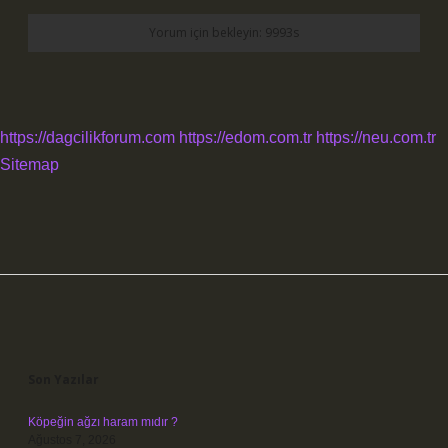
https://dagcilikforum.com
https://edom.com.tr
https://neu.com.tr
Sitemap
Sidebar
Son Yazılar
Köpeğin ağzı haram mıdır ?
Ağustos 7, 2026