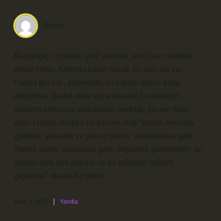
Arven
Başlangıç cümleleri yerli yerinde, ama bazı ifadeler
tekrar etmiş. Aklımda kalan küçük bir soru da var:
Halvet gecesi , tasavvufta bir kişinin yalnız kalıp
düşünme, ibadet etme veya manevi bir deneyim
yaşama amacıyla topluluktan ayrıldığı geceyi ifade
eder. Halvet, Arapça bir kelime olup “tenha, tenhaya
çekilme, yalnızlık ve yalnız kalma” anlamlarına gelir.
Halvet süresi tarikatlara göre değişiklik gösterebilir; en
yaygın süre kırk gündür ve bu sebeple “erbaîn
çıkarmak” olarak da bilinir.
Ekim 3, 2025
Yanıtla