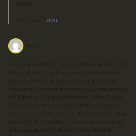
ederim
.
Ekim 19, 2025
Yanıtla
Engin
Konuya giriş sempatik, sadece birkaç teknik ifade fazla
duruyor. Bu kısmı okurken şöyle düşündüm: Halvet
gecesi , tasavvufta bir kişinin yalnız kalıp düşünme,
ibadet etme veya manevi bir deneyim yaşama amacıyla
topluluktan ayrıldığı geceyi ifade eder. Halvet, Arapça
bir kelime olup “tenha, tenhaya çekilme, yalnızlık ve
yalnız kalma” anlamlarına gelir. Halvet süresi tarikatlara
göre değişiklik gösterebilir; en yaygın süre kırk gündür
ve bu sebeple “erbaîn çıkarmak” olarak da bilinir.