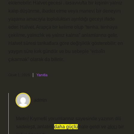
eklenebilir: Halvet gecesi , tasavvufta bir kişinin yalnız
kalıp düşünme, ibadet etme veya manevi bir deneyim
yaşama amacıyla topluluktan ayrıldığı geceyi ifade
eder. Halvet, Arapça bir kelime olup “tenha, tenhaya
çekilme, yalnızlık ve yalnız kalma” anlamlarına gelir.
Halvet süresi tarikatlara göre değişiklik gösterebilir; en
yaygın süre kırk gündür ve bu sebeple “erbaîn
çıkarmak” olarak da bilinir.
Ocak 1, 2026
Yanıtla
admin
Metin! Kıymetli yorumlarınız sayesinde yazının dili
sadeleşti
, anlatım
daha güçlü
hale geldi ve
akıcı
bir