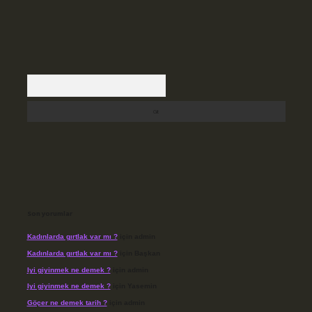
Arama
Son yorumlar
Kadınlarda gırtlak var mı ?
için
admin
Kadınlarda gırtlak var mı ?
için
Başkan
Iyi giyinmek ne demek ?
için
admin
Iyi giyinmek ne demek ?
için
Yasemin
Göçer ne demek tarih ?
için
admin