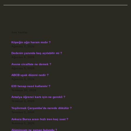
Sidebar
Son Yazılar
Köpeğin ağzı haram mıdır ?
Ağustos 7, 2026
Dedenin yanında baş açılabilir mi ?
Ağustos 6, 2026
Avene cicalfate ne demek ?
Ağustos 5, 2026
ABCB uyak düzeni nedir ?
Ağustos 3, 2026
630 hesap nasıl kullanılır ?
Temmuz 30, 2026
Antalya öğrenci kartı için ne gerekli ?
Temmuz 3, 2026
Yeşilırmak Çarşamba’da nerede dökülür ?
Temmuz 2, 2026
Ankara Bursa arası hızlı tren kaç saat ?
Temmuz 1, 2026
Alüminyum ne zaman bulundu ?