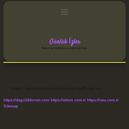
menüyü
Anasayfa
Gizlilik Politikası
Yasal Uyarı
aç
Hakkımızda
Günlük İzler
İlginç ayrıntılarla sıradanlığı boz.
Etiket:
Apandisit ultrasonda kesin belli olur mu
https://dagcilikforum.com
https://edom.com.tr
https://neu.com.tr
Sitemap