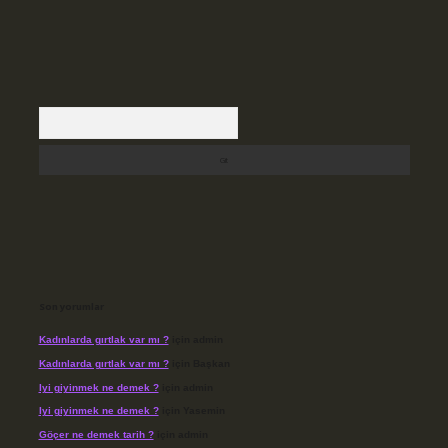
Arama
Son yorumlar
Kadınlarda gırtlak var mı ?
için
admin
Kadınlarda gırtlak var mı ?
için
Başkan
Iyi giyinmek ne demek ?
için
admin
Iyi giyinmek ne demek ?
için
Yasemin
Göçer ne demek tarih ?
için
admin