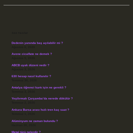
Sidebar
Son Yazılar
Dedenin yanında baş açılabilir mi ?
Ağustos 6, 2026
Avene cicalfate ne demek ?
Ağustos 5, 2026
ABCB uyak düzeni nedir ?
Ağustos 3, 2026
630 hesap nasıl kullanılır ?
Temmuz 30, 2026
Antalya öğrenci kartı için ne gerekli ?
Temmuz 3, 2026
Yeşilırmak Çarşamba’da nerede dökülür ?
Temmuz 2, 2026
Ankara Bursa arası hızlı tren kaç saat ?
Temmuz 1, 2026
Alüminyum ne zaman bulundu ?
Haziran 30, 2026
Metal türü nelerdir ?