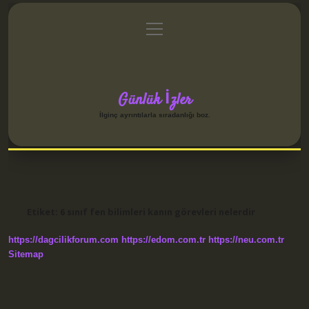
menüyü
Anasayfa
Gizlilik Politikası
Yasal Uyarı
aç
Hakkımızda
Günlük İzler
İlginç ayrıntılarla sıradanlığı boz.
Etiket:
6 sınıf fen bilimleri kanın görevleri nelerdir
https://dagcilikforum.com
https://edom.com.tr
https://neu.com.tr
Sitemap