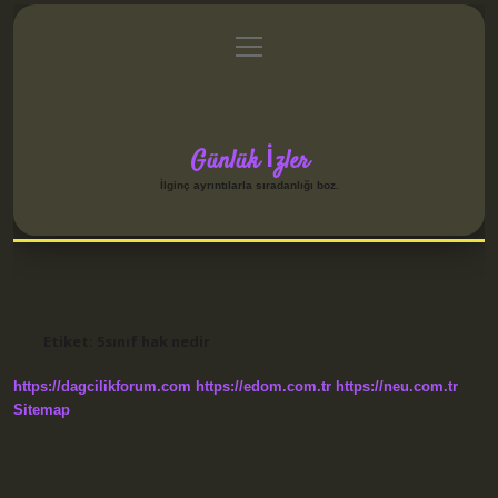
menüyü
Anasayfa
Gizlilik Politikası
Yasal Uyarı
aç
Hakkımızda
Günlük İzler
İlginç ayrıntılarla sıradanlığı boz.
Etiket:
5sınıf hak nedir
https://dagcilikforum.com
https://edom.com.tr
https://neu.com.tr
Sitemap