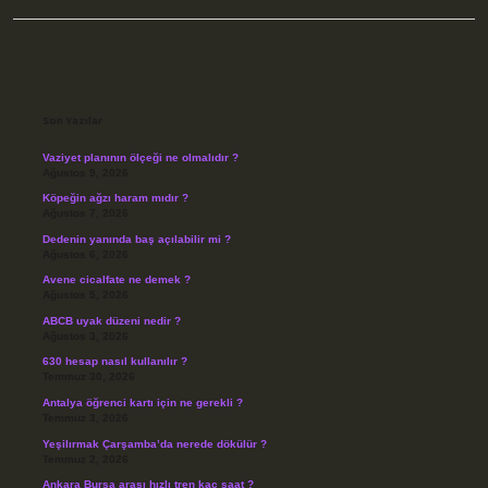
Sidebar
Son Yazılar
Vaziyet planının ölçeği ne olmalıdır ?
Ağustos 9, 2026
Köpeğin ağzı haram mıdır ?
Ağustos 7, 2026
Dedenin yanında baş açılabilir mi ?
Ağustos 6, 2026
Avene cicalfate ne demek ?
Ağustos 5, 2026
ABCB uyak düzeni nedir ?
Ağustos 3, 2026
630 hesap nasıl kullanılır ?
Temmuz 30, 2026
Antalya öğrenci kartı için ne gerekli ?
Temmuz 3, 2026
Yeşilırmak Çarşamba’da nerede dökülür ?
Temmuz 2, 2026
Ankara Bursa arası hızlı tren kaç saat ?