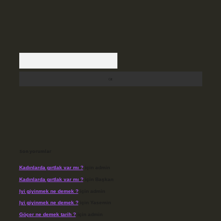
Arama
Son yorumlar
Kadınlarda gırtlak var mı ?
için
admin
Kadınlarda gırtlak var mı ?
için
Başkan
Iyi giyinmek ne demek ?
için
admin
Iyi giyinmek ne demek ?
için
Yasemin
Göçer ne demek tarih ?
için
admin