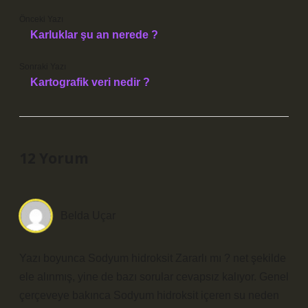
Önceki Yazı
Karluklar şu an nerede ?
Sonraki Yazı
Kartografik veri nedir ?
12 Yorum
Belda Uçar
Yazı boyunca Sodyum hidroksit Zararlı mı ? net şekilde
ele alınmış, yine de bazı sorular cevapsız kalıyor. Genel
çerçeveye bakınca Sodyum hidroksit içeren su neden