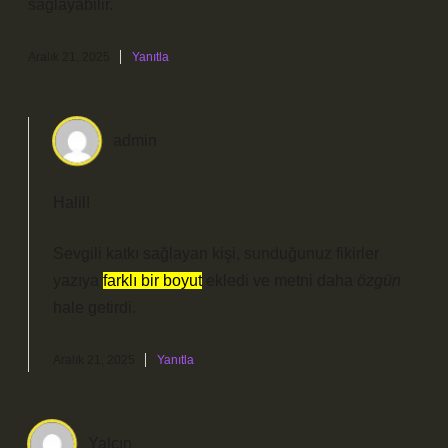
sağlayabilir.
Aralık 21, 2025
Yanıtla
admin
Halil!
Sevgili katkı sağlayan kişi, sunduğunuz fikirler
yazıya
farklı bir boyut
ekledi ve metni daha
özgün
hale getirdi.
Aralık 21, 2025
Yanıtla
Yalçın