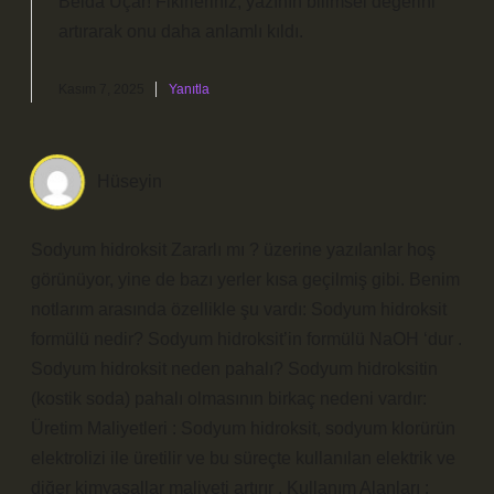
Belda Uçar!
Fikirleriniz, yazının bilimsel değerini
artırarak onu daha anlamlı kıldı.
Kasım 7, 2025
Yanıtla
Hüseyin
Sodyum hidroksit Zararlı mı ? üzerine yazılanlar hoş
görünüyor, yine de bazı yerler kısa geçilmiş gibi. Benim
notlarım arasında özellikle şu vardı: Sodyum hidroksit
formülü nedir? Sodyum hidroksit’in formülü NaOH ‘dur .
Sodyum hidroksit neden pahalı? Sodyum hidroksitin
(kostik soda) pahalı olmasının birkaç nedeni vardır:
Üretim Maliyetleri : Sodyum hidroksit, sodyum klorürün
elektrolizi ile üretilir ve bu süreçte kullanılan elektrik ve
diğer kimyasallar maliyeti artırır . Kullanım Alanları :