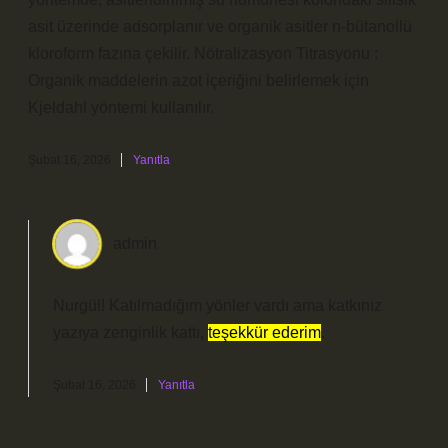
asit üzerinde adsorplanır ve organik asitler n-bütanollü
kloroform fazına çekilir. Nötralizasyon Titrasyonu :
Organik maddelerin azot içeriğini belirlemek için
Kjeldahl yöntemi kullanılır.
Şubat 16, 2026
Yanıtla
admin
Nurgül! Katılmadığım yönler vardı ama katkınız
yazıya zenginlik kattı,
teşekkür ederim
.
Şubat 16, 2026
Yanıtla