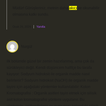
Müdür! Görüşleriniz, metnin daha
akıcı
ve
okunabilir
olmasına katkı sundu.
Ocak 26, 2026
Yanıtla
Nurgül
ilk bölümde güzel bir zemin hazırlanmış, ama çok da
sürükleyici değil. Kendi düşüncem hafifçe bu tarafa
kayıyor: Sodyum hidroksit ile organik madde nasıl
belirlenir? Sodyum hidroksit (NaOH) ile organik madde
tayini için aşağıdaki yöntemler kullanılabilir: Kolon
Kromatografisi : Organik asitleri tayin etmek için silisik
asit kolon kromatografisi yöntemi uygulanır. Bu
yöntemde, asitlendirilmiş su numunesi kolondaki silisik