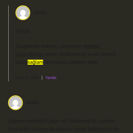
admin
Yalçın!
Saygıdeğer katkınız, çalışmanın
bilimsel
güvenilirliğini
artırdı, akademik bir temel üzerine
daha
sağlam
oturmasına yardımcı oldu.
Ocak 11, 2026
Yanıtla
Müdür
Sodyum hidroksit Zararlı mı ? hakkında ilk cümleler
fena değil, devamında daha iyi şeyler bekliyorum. Bu