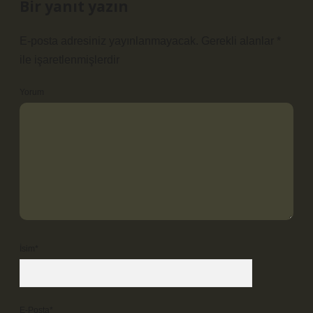
Bir yanıt yazın
E-posta adresiniz yayınlanmayacak.
Gerekli alanlar
*
ile işaretlenmişlerdir
Yorum
İsim*
E-Posta*