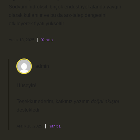
Sodyum hidroksit, birçok endüstriyel alanda yaygın
olarak kullanılır ve bu da arz-talep dengesini
etkileyerek fiyatı yükseltir .
Aralık 18, 2025
Yanıtla
admin
Hüseyin!
Teşekkür ederim, katkınız yazının
doğal akışını
destekledi.
Aralık 18, 2025
Yanıtla