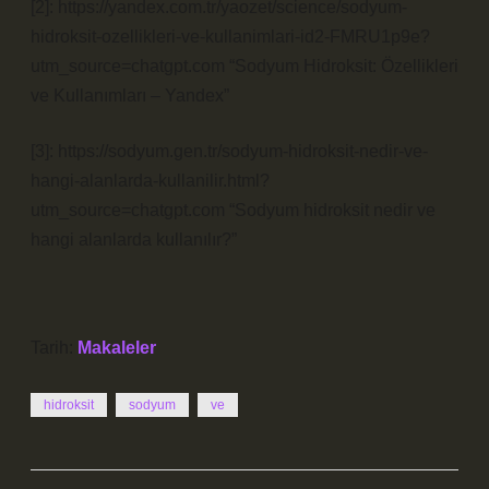
[2]: https://yandex.com.tr/yaozet/science/sodyum-
hidroksit-ozellikleri-ve-kullanimlari-id2-FMRU1p9e?
utm_source=chatgpt.com “Sodyum Hidroksit: Özellikleri
ve Kullanımları – Yandex”
[3]: https://sodyum.gen.tr/sodyum-hidroksit-nedir-ve-
hangi-alanlarda-kullanilir.html?
utm_source=chatgpt.com “Sodyum hidroksit nedir ve
hangi alanlarda kullanılır?”
Tarih:
Makaleler
hidroksit
sodyum
ve