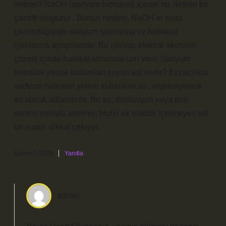
iletken? NaOH (sodyum hidroksit) içeren su, iletken bir
çözelti oluşturur . Bunun nedeni, NaOH’ın suda
çözündüğünde sodyum iyonlarına ve hidroksit
iyonlarına ayrışmasıdır. Bu iyonlar, elektrik akımının
çözelti içinde hareket etmesine izin verir. Sodyum
hidroksit yerine kullanılan suyun adı nedir? Eczacılıkta
sodyum hidroksit yerine kullanılan su , enjeksiyonluk
su olarak adlandırılır. Bu su, distilasyon veya ters
osmoz yoluyla arıtılmış, hiçbir ek madde içermeyen saf
bir sudur. dikkat çekiyor.
Kasım 7, 2025
Yanıtla
admin