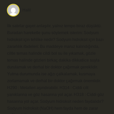
Halil
İlk satırlar gayet anlaşılır, yalnız tempo biraz düşüktü.
Buradan hareketle şunu söylemek isterim: Sodyum
hidroksit için tehlike nedir? Sodyum hidroksit için bazı
zararlılık ifadeleri: Bu maddeye maruz kalındığında,
ciltle temas halinde cildi bol su ile yıkamak, gözle
temas halinde gözleri birkaç dakika dikkatlice suyla
durulamak ve derhal bir doktor çağırmak gereklidir.
Yutma durumunda ise ağzı çalkalamak, kusmaya
zorlamamak ve derhal bir doktor çağırmak önemlidir.
H290 : Metalleri aşındırabilir. H314 : Ciddi cilt
yanıklarına ve göz hasarına yol açar. H318 : Ciddi göz
hasarına yol açar. Sodyum hidroksit neden faydalıdır?
Sodyum hidroksit (NaOH) hem fayda hem de zarar