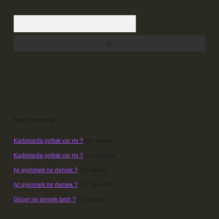
Arama
Son yorumlar
Kadınlarda gırtlak var mı ?
için
admin
Kadınlarda gırtlak var mı ?
için
Başkan
Iyi giyinmek ne demek ?
için
admin
Iyi giyinmek ne demek ?
için
Yasemin
Göçer ne demek tarih ?
için
admin