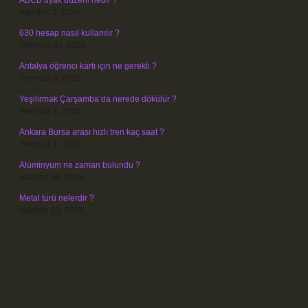
ABCB uyak düzeni nedir ?
Ağustos 3, 2026
630 hesap nasıl kullanılır ?
Temmuz 30, 2026
Antalya öğrenci kartı için ne gerekli ?
Temmuz 3, 2026
Yeşilırmak Çarşamba’da nerede dökülür ?
Temmuz 2, 2026
Ankara Bursa arası hızlı tren kaç saat ?
Temmuz 1, 2026
Alüminyum ne zaman bulundu ?
Haziran 30, 2026
Metal türü nelerdir ?
Haziran 23, 2026