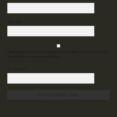
Web Sitesi
Daha sonraki yorumlarımda kullanılması için adım, e-posta adresim ve
site adresim bu tarayıcıya kaydedilsin.
10 - 4 kaçtır?
*