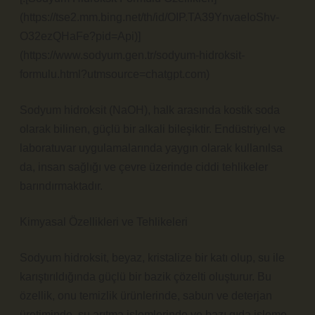
(https://tse2.mm.bing.net/th/id/OIP.TA39YnvaeIoShv-
O32ezQHaFe?pid=Api)]
(https://www.sodyum.gen.tr/sodyum-hidroksit-
formulu.html?utmsource=chatgpt.com)
Sodyum hidroksit (NaOH), halk arasında kostik soda
olarak bilinen, güçlü bir alkali bileşiktir. Endüstriyel ve
laboratuvar uygulamalarında yaygın olarak kullanılsa
da, insan sağlığı ve çevre üzerinde ciddi tehlikeler
barındırmaktadır.
Kimyasal Özellikleri ve Tehlikeleri
Sodyum hidroksit, beyaz, kristalize bir katı olup, su ile
karıştırıldığında güçlü bir bazik çözelti oluşturur. Bu
özellik, onu temizlik ürünlerinde, sabun ve deterjan
üretiminde, su arıtma işlemlerinde ve bazı gıda işleme