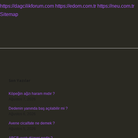
https://dagcilikforum.com
https://edom.com.tr
https://neu.com.tr
Sitemap
Sidebar
Son Yazılar
Köpeğin ağzı haram mıdır ?
Ağustos 7, 2026
Dedenin yanında baş açılabilir mi ?
Ağustos 6, 2026
Avene cicalfate ne demek ?
Ağustos 5, 2026