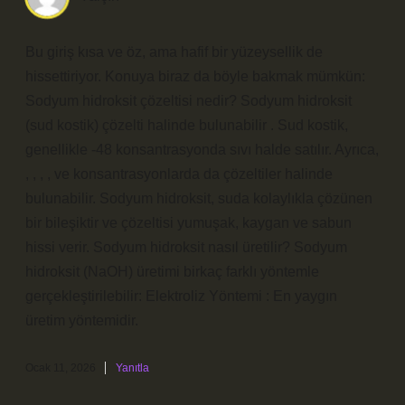
Bu giriş kısa ve öz, ama hafif bir yüzeysellik de
hissettiriyor. Konuya biraz da böyle bakmak mümkün:
Sodyum hidroksit çözeltisi nedir? Sodyum hidroksit
(sud kostik) çözelti halinde bulunabilir . Sud kostik,
genellikle -48 konsantrasyonda sıvı halde satılır. Ayrıca,
, , , , ve konsantrasyonlarda da çözeltiler halinde
bulunabilir. Sodyum hidroksit, suda kolaylıkla çözünen
bir bileşiktir ve çözeltisi yumuşak, kaygan ve sabun
hissi verir. Sodyum hidroksit nasıl üretilir? Sodyum
hidroksit (NaOH) üretimi birkaç farklı yöntemle
gerçekleştirilebilir: Elektroliz Yöntemi : En yaygın
üretim yöntemidir.
Ocak 11, 2026
Yanıtla