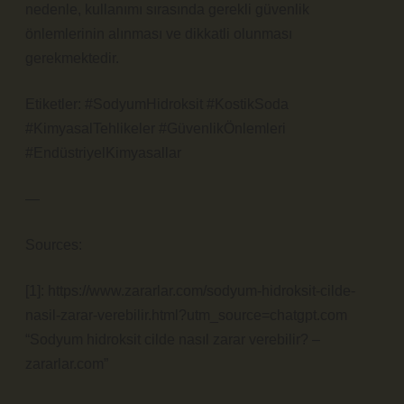
nedenle, kullanımı sırasında gerekli güvenlik
önlemlerinin alınması ve dikkatli olunması
gerekmektedir.
Etiketler: #SodyumHidroksit #KostikSoda
#KimyasalTehlikeler #GüvenlikÖnlemleri
#EndüstriyelKimyasallar
—
Sources:
[1]: https://www.zararlar.com/sodyum-hidroksit-cilde-
nasil-zarar-verebilir.html?utm_source=chatgpt.com
“Sodyum hidroksit cilde nasıl zarar verebilir? –
zararlar.com”