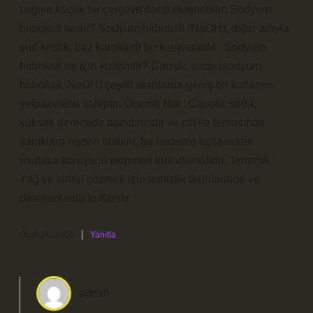
bilgiye küçük bir çerçeve daha eklenebilir: Sodyum
hidroksit nedir? Sodyum hidroksit (NaOH), diğer adıyla
sud kostik, baz karakterli bir kimyasaldır . Sodyum
hidroksit ne için kullanılır? Caustic soda (sodyum
hidroksit, NaOH) çeşitli alanlarda geniş bir kullanım
yelpazesine sahiptir: Önemli Not : Caustic soda,
yüksek derecede aşındırıcıdır ve cilt ile temasında
yanıklara neden olabilir, bu nedenle kullanırken
mutlaka koruyucu ekipman kullanılmalıdır. Temizlik :
Yağ ve kirleri çözmek için temizlik ürünlerinde ve
deterjanlarda kullanılır.
Ocak 26, 2026
Yanıtla
admin