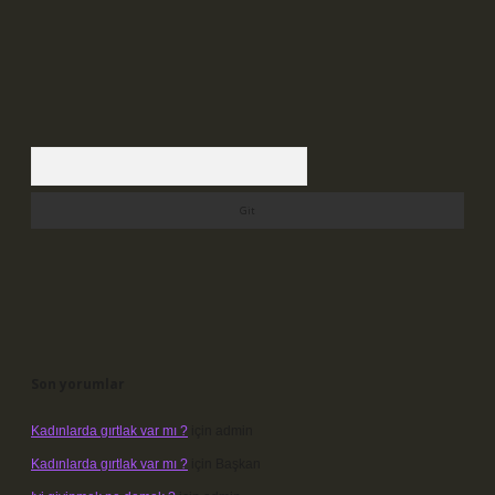
Arama
Son yorumlar
Kadınlarda gırtlak var mı ?
için
admin
Kadınlarda gırtlak var mı ?
için
Başkan