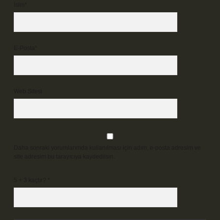
İsim*
E-Posta*
Web Sitesi
Daha sonraki yorumlarımda kullanılması için adım, e-posta adresim ve
site adresim bu tarayıcıya kaydedilsin.
5 + 3 kaçtır?
*