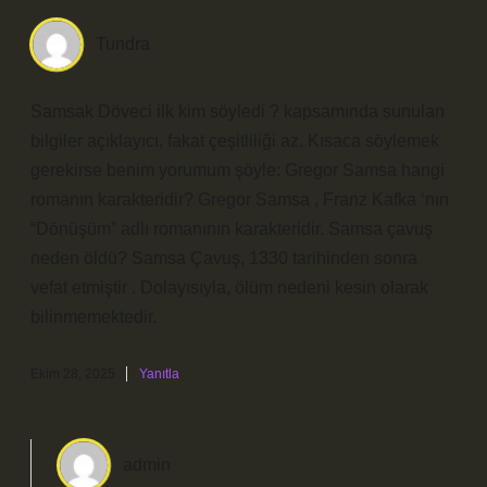
Tundra
Samsak Döveci ilk kim söyledi ? kapsamında sunulan
bilgiler açıklayıcı, fakat çeşitliliği az. Kısaca söylemek
gerekirse benim yorumum şöyle: Gregor Samsa hangi
romanın karakteridir? Gregor Samsa , Franz Kafka ‘nın
“Dönüşüm” adlı romanının karakteridir. Samsa çavuş
neden öldü? Samsa Çavuş, 1330 tarihinden sonra
vefat etmiştir . Dolayısıyla, ölüm nedeni kesin olarak
bilinmemektedir.
Ekim 28, 2025
Yanıtla
admin