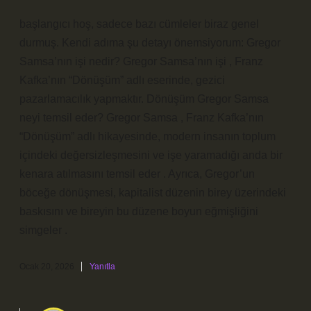
başlangıcı hoş, sadece bazı cümleler biraz genel
durmuş. Kendi adıma şu detayı önemsiyorum: Gregor
Samsa’nın işi nedir? Gregor Samsa’nın işi , Franz
Kafka’nın “Dönüşüm” adlı eserinde, gezici
pazarlamacılık yapmaktır. Dönüşüm Gregor Samsa
neyi temsil eder? Gregor Samsa , Franz Kafka’nın
“Dönüşüm” adlı hikayesinde, modern insanın toplum
içindeki değersizleşmesini ve işe yaramadığı anda bir
kenara atılmasını temsil eder . Ayrıca, Gregor’un
böceğe dönüşmesi, kapitalist düzenin birey üzerindeki
baskısını ve bireyin bu düzene boyun eğmişliğini
simgeler .
Ocak 20, 2026
Yanıtla