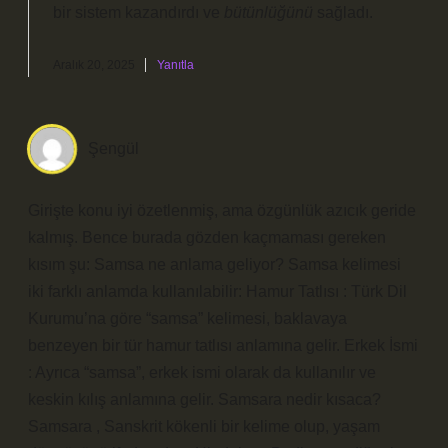
bir
sistem
kazandırdı ve
bütünlüğünü
sağladı.
Aralık 20, 2025
Yanıtla
Şengül
Girişte konu iyi özetlenmiş, ama özgünlük azıcık geride
kalmış. Bence burada gözden kaçmaması gereken
kısım şu: Samsa ne anlama geliyor? Samsa kelimesi
iki farklı anlamda kullanılabilir: Hamur Tatlısı : Türk Dil
Kurumu’na göre “samsa” kelimesi, baklavaya
benzeyen bir tür hamur tatlısı anlamına gelir. Erkek İsmi
: Ayrıca “samsa”, erkek ismi olarak da kullanılır ve
keskin kılış anlamına gelir. Samsara nedir kısaca?
Samsara , Sanskrit kökenli bir kelime olup, yaşam