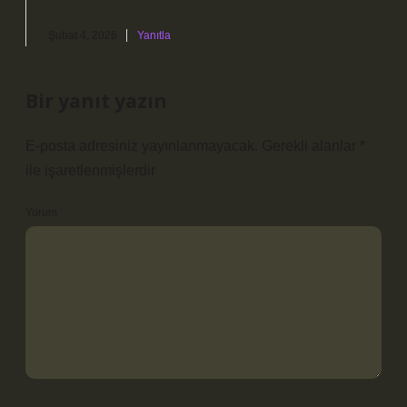
Şubat 4, 2026
Yanıtla
Bir yanıt yazın
E-posta adresiniz yayınlanmayacak.
Gerekli alanlar
*
ile işaretlenmişlerdir
Yorum