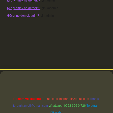
Iyi giyinmek ne demek ?
için
admin
Iyi giyinmek ne demek ?
için
Yasemin
Göçer ne demek tarih ?
için
admin
betci
Reklam ve İletişim:
E-mail:
backlinkpaneli@gmail.com
Teams:
forumhizmeti@gmail.com
Whatsapp: 0262 606 0 726
Telegram:
@karabul