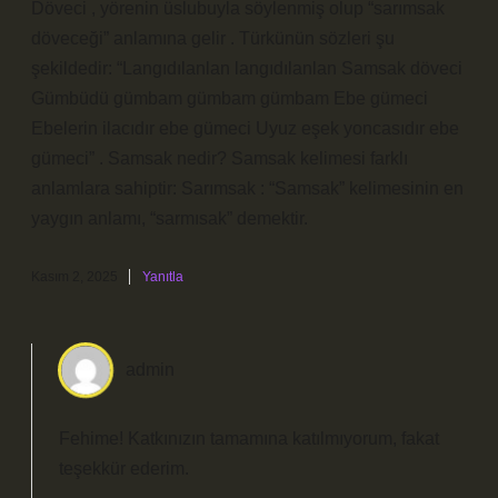
Döveci , yörenin üslubuyla söylenmiş olup “sarımsak
döveceği” anlamına gelir . Türkünün sözleri şu
şekildedir: “Langıdılanlan langıdılanlan Samsak döveci
Gümbüdü gümbam gümbam gümbam Ebe gümeci
Ebelerin ilacıdır ebe gümeci Uyuz eşek yoncasıdır ebe
gümeci” . Samsak nedir? Samsak kelimesi farklı
anlamlara sahiptir: Sarımsak : “Samsak” kelimesinin en
yaygın anlamı, “sarmısak” demektir.
Kasım 2, 2025
Yanıtla
admin
Fehime! Katkınızın tamamına katılmıyorum, fakat
teşekkür ederim
.