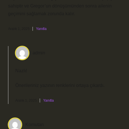
sahiptir ve Gregor’un dönüşümünden sonra ailenin
geçimini sağlamak zorunda kalır.
Aralık 1, 2025
Yanıtla
admin
Nazlı!
Önerileriniz yazının
renklerini
ortaya çıkardı.
Aralık 1, 2025
Yanıtla
Komutan