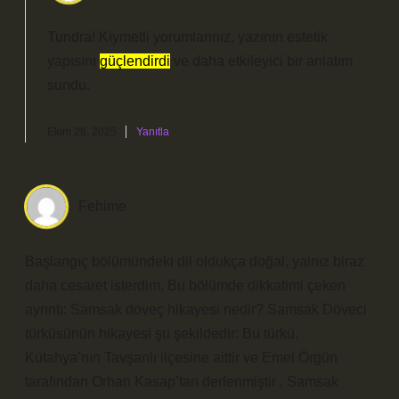
Tundra! Kıymetli yorumlarınız, yazının estetik
yapısını
güçlendirdi
ve daha
etkileyici
bir anlatım
sundu.
Ekim 28, 2025
Yanıtla
Fehime
Başlangıç bölümündeki dil oldukça doğal, yalnız biraz
daha cesaret isterdim. Bu bölümde dikkatimi çeken
ayrıntı: Samsak döveç hikayesi nedir? Samsak Döveci
türküsünün hikayesi şu şekildedir: Bu türkü,
Kütahya’nın Tavşanlı ilçesine aittir ve Emel Örgün
tarafından Orhan Kasap’tan derlenmiştir . Samsak