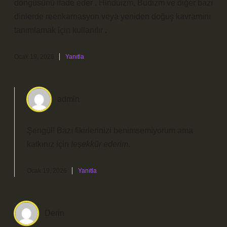
döngüsünü ifade eder . Hinduizm, Budizm ve diğer bazı
dinlerde reenkarnasyon veya yeniden doğuş kavramını
tanımlamak için kullanılır .
Ocak 19, 2026
Yanıtla
admin
Şengül! Bazı fikirlerinizi benimsemiyorum ama
katkınız için
teşekkür ederim
.
Ocak 19, 2026
Yanıtla
Derin