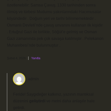
özetlenebilir: Samsa Çavuş, 1330 tarihinden sonra
ölmüş ve türbesi Mudurnu yakınlarındaki Hacımusalar
köyündedir . Doğum yeri ve tarihi bilinmemektedir .
Osmanlı Devleti’nde çavuş unvanını kullanan ilk kişidir
. Ertuğrul Gazi ile birlikte, Söğüt’e gelmiş ve Osman
Gazi zamanında pek çok savaşa katılmıştır . Pelekanon
Muharebesi’nde bulunmuştur .
Şubat 4, 2026
Yanıtla
admin
Feride! Saygıdeğer katkınız, yazının mantıksal
düzenini
geliştirdi
ve metni
daha anlaşılır
hale
getirdi.