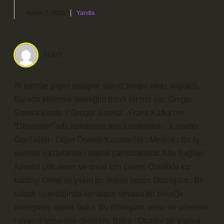
Kasım 2, 2025
Yanıtla
Nazlı
İlk satırlar gayet anlaşılır, yalnız tempo biraz düşüktü.
Burada eklemek istediğim minik bir not var: Gregor
Samsa kimdir ? Gregor Samsa , Franz Kafka’nın
“Dönüşüm” adlı romanının ana karakteridir . Karakter
Özellikleri : Diğer Önemli Karakterler : Meslek : Bir iş
yerinde pazarlamacı olarak çalışmaktadır. Aile Bağları :
Ailesini çok sever ve onlar için çalışır. Özellikle kız
kardeşi Grete ile yakın bir ilişkisi vardır. Dönüşüm : Bir
sabah uyandığında kendisini devasa bir böceğe
dönüşmüş olarak bulur. Bu dönüşüm, onun ve ailesinin
hayatını tamamen değiştirir. Baba : Otoriter bir yapıya