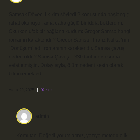
Samsak Döveci ilk kim söyledi ? konusunda başlangıç
rahat okunuyor, ama daha güçlü bir iddia beklerdim.
Okurken ufak bir bağlantı kurdum: Gregor Samsa hangi
romanın karakteridir? Gregor Samsa , Franz Kafka ‘nın
“Dönüşüm” adlı romanının karakteridir. Samsa çavuş
neden öldü? Samsa Çavuş, 1330 tarihinden sonra
vefat etmiştir . Dolayısıyla, ölüm nedeni kesin olarak
bilinmemektedir.
Aralık 20, 2025
Yanıtla
admin
Komutan! Değerli yorumlarınız, yazıya metodolojik