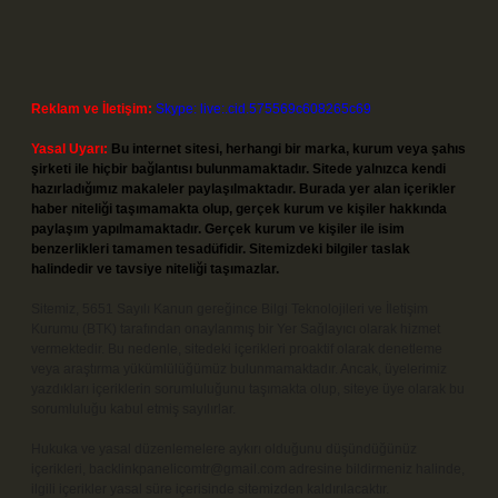
Reklam ve İletişim:
Skype: live:.cid.575569c608265c69
Yasal Uyarı:
Bu internet sitesi, herhangi bir marka, kurum veya şahıs
şirketi ile hiçbir bağlantısı bulunmamaktadır. Sitede yalnızca kendi
hazırladığımız makaleler paylaşılmaktadır. Burada yer alan içerikler
haber niteliği taşımamakta olup, gerçek kurum ve kişiler hakkında
paylaşım yapılmamaktadır. Gerçek kurum ve kişiler ile isim
benzerlikleri tamamen tesadüfidir. Sitemizdeki bilgiler taslak
halindedir ve tavsiye niteliği taşımazlar.
Sitemiz, 5651 Sayılı Kanun gereğince Bilgi Teknolojileri ve İletişim
Kurumu (BTK) tarafından onaylanmış bir Yer Sağlayıcı olarak hizmet
vermektedir. Bu nedenle, sitedeki içerikleri proaktif olarak denetleme
veya araştırma yükümlülüğümüz bulunmamaktadır. Ancak, üyelerimiz
yazdıkları içeriklerin sorumluluğunu taşımakta olup, siteye üye olarak bu
sorumluluğu kabul etmiş sayılırlar.
Hukuka ve yasal düzenlemelere aykırı olduğunu düşündüğünüz
içerikleri,
backlinkpanelicomtr@gmail.com
adresine bildirmeniz halinde,
ilgili içerikler yasal süre içerisinde sitemizden kaldırılacaktır.