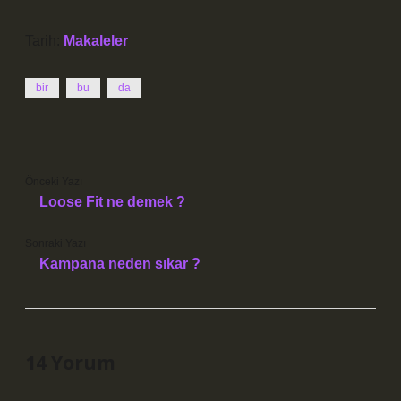
Tarih:
Makaleler
bir
bu
da
Önceki Yazı
Loose Fit ne demek ?
Sonraki Yazı
Kampana neden sıkar ?
14 Yorum