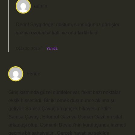
admin
Derin! Saygıdeğer dostum, sunduğunuz görüşler
yazıya
özgünlük
kattı ve onu
farklı
kıldı.
Ocak 20, 2026
Yanıtla
Feride
Giriş kısmında güzel cümleler var, fakat bazı noktalar
eksik hissettirdi. Bir iki örnek düşününce aklıma şu
geliyor: Samsa Çavuş’un gerçek hikayesi nedir?
Samsa Çavuş , Ertuğrul Gazi ve Osman Gazi’nin silah
arkadaşı olup, Osmanlı Devleti’nin kuruluşunda hizmeti
geçmiş bir şahsiyettir . Gerçek hayatı şu şekilde