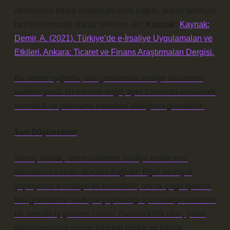
etmeksizin belge oluşturulmasını sağlar, ancak sevkiyat
tarihini otomatik olarak referans alır.
Kaynak:
Kaynak:
Demir, A. (2021). Türkiye’de e-İrsaliye Uygulamaları ve
Etkileri. Ankara: Ticaret ve Finans Araştırmaları Dergisi.
Bu veriler ışığında, tatil günlerinde irsaliye kesiminin
sadece yasal bir mesele değil, aynı zamanda ekonomik
verimlilik ve planlama meselesi olduğunu görebiliriz.
Son Düşünceler
Sonuç olarak,
resmi tatillerde irsaliye kesilir mi?
sorusunun cevabı duruma bağlıdır: Eğer sevkiyat
yapılıyorsa e-irsaliye ile kesilebilir; ancak çoğu işletme
tatil günlerinde sevkiyat yapmadığı için irsaliye kesimini
bir sonraki iş gününe bırakır. Burada kritik olan, yasal
düzenlemelere uygun hareket etmek ve lojistik