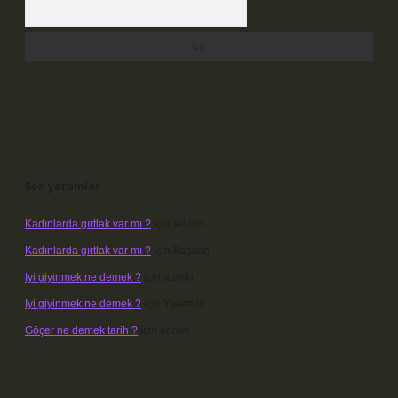
Arama
Son yorumlar
Kadınlarda gırtlak var mı ?
için
admin
Kadınlarda gırtlak var mı ?
için
Başkan
Iyi giyinmek ne demek ?
için
admin
Iyi giyinmek ne demek ?
için
Yasemin
Göçer ne demek tarih ?
için
admin