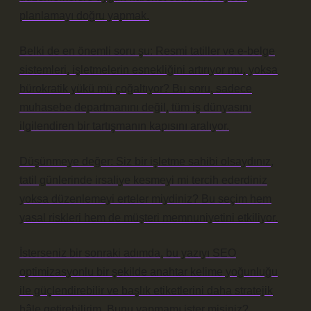
planlamayı doğru yapmak.
Belki de en önemli soru şu: Resmi tatiller ve e-belge
sistemleri, işletmelerin esnekliğini artırıyor mu, yoksa
bürokratik yükü mü çoğaltıyor? Bu soru, sadece
muhasebe departmanını değil, tüm iş dünyasını
ilgilendiren bir tartışmanın kapısını aralıyor.
Düşünmeye değer: Siz bir işletme sahibi olsaydınız,
tatil günlerinde irsaliye kesmeyi mi tercih ederdiniz
yoksa düzenlemeyi erteler miydiniz? Bu seçim hem
yasal riskleri hem de müşteri memnuniyetini etkiliyor.
İsterseniz bir sonraki adımda, bu yazıyı SEO
optimizasyonlu bir şekilde anahtar kelime yoğunluğu
ile güçlendirebilir ve başlık etiketlerini daha stratejik
hâle getirebilirim. Bunu yapmamı ister misiniz?