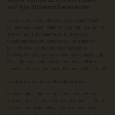
mi? İşte Bilmeniz Gerekenler
Sabah kahvemi yudumlarken aklıma takıldı: “Resmi
tatillerde irsaliye kesilebilir mi?” Basit gibi görünen bu
soru aslında iş dünyasında, lojistikte ve vergi
uygulamalarında oldukça karmaşık bir tartışmayı
tetikliyor. Belki siz de daha önce faturalar ve
irsaliyelerle uğraşırken bu soruyla karşılaşmışsınızdır.
Peki tarih boyunca irsaliye kavramı nasıl gelişti ve
resmi tatillerde uygulaması neden tartışmalı hale geldi?
İrsaliyenin Tarihi ve Hukuki Kökeni
İrsaliye, Latince “itinerarium” kelimesinden türemiş,
“yolculuk defteri” anlamına gelen bir terimdir. İlk olarak
Osmanlı dönemi ticaret kayıtlarında malların teslimi
sırasında düzenlenen bir belge olarak karşımıza çıkar.