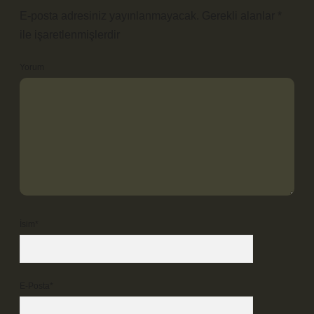
E-posta adresiniz yayınlanmayacak.
Gerekli alanlar
*
ile işaretlenmişlerdir
Yorum
İsim*
E-Posta*