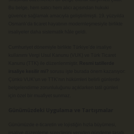
Bu belge, hem satıcı hem alıcı açısından hukuki
güvence sağlamak amacıyla geliştirilmişti. 19. yüzyılda
Osmanlı’da ticaret hayatının modernleşmesiyle birlikte
irsaliyeler daha sistematik hâle geldi.
Cumhuriyet dönemiyle birlikte Türkiye’de irsaliye
kullanımı Vergi Usul Kanunu (VUK) ve Türk Ticaret
Kanunu (TTK) ile düzenlenmiştir.
Resmi tatillerde
irsaliye kesilir mi?
sorusu işte burada önem kazanıyor:
Çünkü VUK’un ve TTK’nın hükümleri belirli günlerde
belgelendirme zorunluluğunu açıklarken tatil günleri
için özel bir muafiyet sunmaz.
Günümüzdeki Uygulama ve Tartışmalar
Günümüzde e-ticaretin ve lojistiğin hızla büyümesi,
irsaliye düzenleme süreçlerini yeniden gündeme taşıdı.