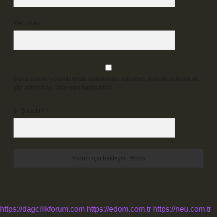
Web Sitesi
Daha sonraki yorumlarımda kullanılması için adım, e-posta adresim ve
site adresim bu tarayıcıya kaydedilsin.
9 - 5 kaçtır?
*
https://dagcilikforum.com
https://edom.com.tr
https://neu.com.tr