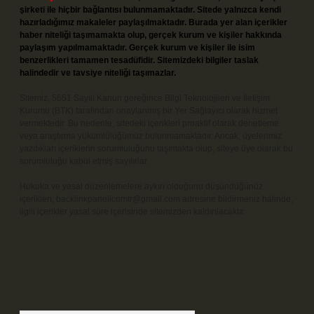
şirketi ile hiçbir bağlantısı bulunmamaktadır. Sitede yalnızca kendi
hazırladığımız makaleler paylaşılmaktadır. Burada yer alan içerikler
haber niteliği taşımamakta olup, gerçek kurum ve kişiler hakkında
paylaşım yapılmamaktadır. Gerçek kurum ve kişiler ile isim
benzerlikleri tamamen tesadüfidir. Sitemizdeki bilgiler taslak
halindedir ve tavsiye niteliği taşımazlar.
Sitemiz, 5651 Sayılı Kanun gereğince Bilgi Teknolojileri ve İletişim
Kurumu (BTK) tarafından onaylanmış bir Yer Sağlayıcı olarak hizmet
vermektedir. Bu nedenle, sitedeki içerikleri proaktif olarak denetleme
veya araştırma yükümlülüğümüz bulunmamaktadır. Ancak, üyelerimiz
yazdıkları içeriklerin sorumluluğunu taşımakta olup, siteye üye olarak bu
sorumluluğu kabul etmiş sayılırlar.
Hukuka ve yasal düzenlemelere aykırı olduğunu düşündüğünüz
içerikleri,
backlinkpanelicomtr@gmail.com
adresine bildirmeniz halinde,
ilgili içerikler yasal süre içerisinde sitemizden kaldırılacaktır.