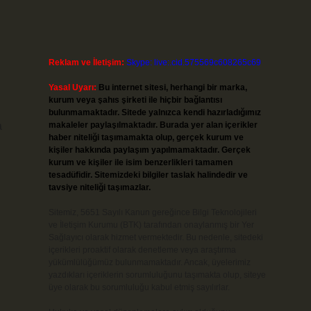
Reklam ve İletişim:
Skype: live:.cid.575569c608265c69
Yasal Uyarı:
Bu internet sitesi, herhangi bir marka,
kurum veya şahıs şirketi ile hiçbir bağlantısı
bulunmamaktadır. Sitede yalnızca kendi hazırladığımız
a
makaleler paylaşılmaktadır. Burada yer alan içerikler
haber niteliği taşımamakta olup, gerçek kurum ve
kişiler hakkında paylaşım yapılmamaktadır. Gerçek
kurum ve kişiler ile isim benzerlikleri tamamen
tesadüfidir. Sitemizdeki bilgiler taslak halindedir ve
tavsiye niteliği taşımazlar.
Sitemiz, 5651 Sayılı Kanun gereğince Bilgi Teknolojileri
ve İletişim Kurumu (BTK) tarafından onaylanmış bir Yer
Sağlayıcı olarak hizmet vermektedir. Bu nedenle, sitedeki
içerikleri proaktif olarak denetleme veya araştırma
yükümlülüğümüz bulunmamaktadır. Ancak, üyelerimiz
yazdıkları içeriklerin sorumluluğunu taşımakta olup, siteye
üye olarak bu sorumluluğu kabul etmiş sayılırlar.