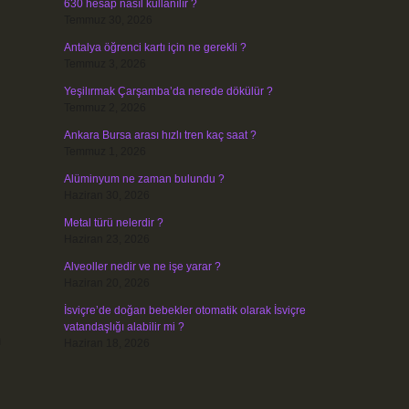
630 hesap nasıl kullanılır ?
Temmuz 30, 2026
Antalya öğrenci kartı için ne gerekli ?
Temmuz 3, 2026
Yeşilırmak Çarşamba’da nerede dökülür ?
Temmuz 2, 2026
Ankara Bursa arası hızlı tren kaç saat ?
Temmuz 1, 2026
Alüminyum ne zaman bulundu ?
Haziran 30, 2026
Metal türü nelerdir ?
Haziran 23, 2026
Alveoller nedir ve ne işe yarar ?
Haziran 20, 2026
İsviçre’de doğan bebekler otomatik olarak İsviçre
vatandaşlığı alabilir mi ?
m
Haziran 18, 2026