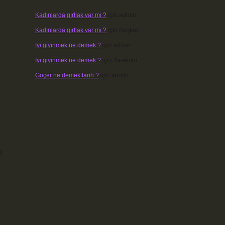
Kadınlarda gırtlak var mı ?
için
admin
Kadınlarda gırtlak var mı ?
için
Başkan
Iyi giyinmek ne demek ?
için
admin
Iyi giyinmek ne demek ?
için
Yasemin
Göçer ne demek tarih ?
için
admin
u