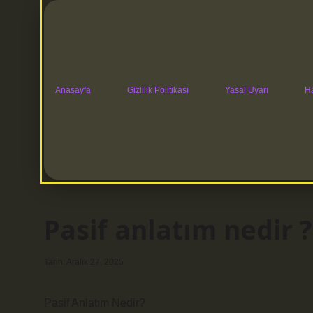
Anasayfa
Gizlilik Politikası
Yasal Uyarı
H
Pasif anlatım nedir ?
Tarih: Aralık 27, 2025
Pasif Anlatım Nedir?