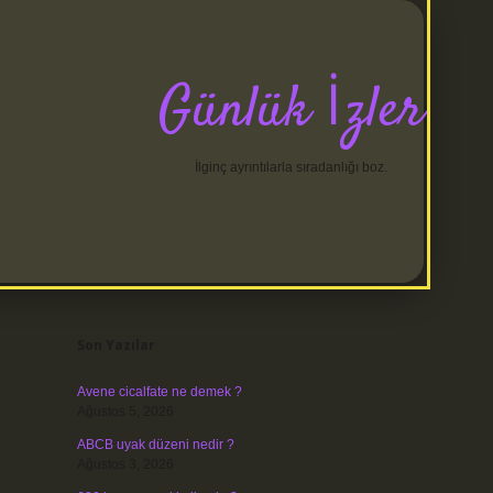
Günlük İzler
İlginç ayrıntılarla sıradanlığı boz.
Sidebar
betci
Son Yazılar
Avene cicalfate ne demek ?
Ağustos 5, 2026
ABCB uyak düzeni nedir ?
Ağustos 3, 2026