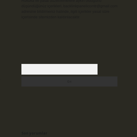
Hukuka ve yasal düzenlemelere aykırı olduğunu
düşündüğünüz içerikleri,
backlinkpanelicomtr@gmail.com
adresine bildirmeniz halinde, ilgili içerikler yasal süre
içerisinde sitemizden kaldırılacaktır.
Arama
a
Son yorumlar