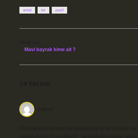
anlat
bir
pasif
Önceki Yazı
Mavi bayrak kime ait ?
14 Yorum
Pakize
Giriş rakipsiz olmasa da konuya dair iyi bir hazırlık s
okuma nedir? Pasif okuma , okuduğunu sadece gözle 