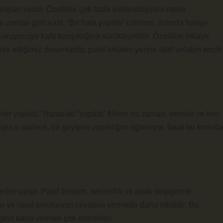
jları vardır. Özellikle çok fazla kullanıldığında metni
ğu zaman gizli kalır. “Bir hata yapıldı” cümlesi, aslında hatayı
kuyucuyu kafa karışıklığına sürükleyebilir. Özellikle hikaye
erak ettiğimiz durumlarda, pasif anlatım yerine aktif anlatım tercih
er yapıldı.” Buradaki “yapıldı” fiilinin ne zaman, nerede ve kim
kuyucu sadece, bir şeylerin yapıldığını öğreniyor, fakat bu konud
yerler vardır. Pasif anlatım, nesnellik ve odak değiştirme
 ve nasıl sorularının cevabını vermede daha etkilidir. Bu
ğına karar vermek çok önemlidir.