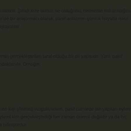
nlatımdır. Şimdi size bunun ne olduğunu, nerelerde kullanıldığını
r’de bir araştırmacı olarak, pasif anlatımın günlük hayatta nasıl
aşlayalım!
in gerçekleştirilen taraf olduğu bir dil yapısıdır. Yani, pasif
odaklanılır. Örneğin:
tiren kişi (Ahmet) vurgulanırken, pasif cümlede ise yapılan eyle
ylemi kim gerçekleştirdiği her zaman önemli değildir ya da hiç
 biliniyordur.