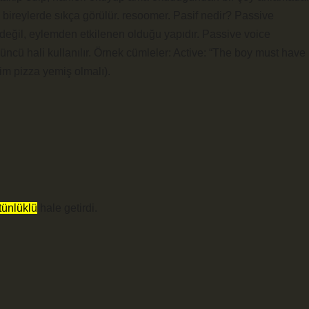
 bireylerde sıkça görülür. resoomer. Pasif nedir? Passive
 değil, eylemden etkilenen olduğu yapıdır. Passive voice
 üçüncü hali kullanılır. Örnek cümleler: Active: “The boy must have
lim pizza yemiş olmalı).
tünlüklü
hale getirdi.