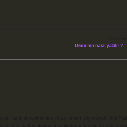
Sonraki Yaz
Dede’nin nasıl yazılır ?
unuyor. Kendi deneyimimden yola çıkarsam şöyle diyebilirim: Pasi
takip edip, harfleri okuyup ama okuduğundan bir şey anlamada