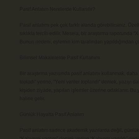
Pasif Anlatım Nerelerde Kullanılır?
Pasif anlatımı pek çok farklı alanda görebilirsiniz. Öze
sıklıkla tercih edilir. Mesela, bir araştırma raporunda 
Bunun nedeni, eylemin kim tarafından yapıldığından çok
Bilimsel Makalelerde Pasif Kullanımı
Bir araştırma yazısında pasif anlatımı kullanmak, daha ob
topladı” yerine, “Yeni veriler toplandı” demek, yazıyı d
kişiden ziyade, yapılan işlemler üzerine odaklanır. Bu y
haline gelir.
Günlük Hayatta Pasif Anlatım
Pasif anlatım sadece akademik yazılarda değil, günlük 
“Kahvemi yaptım” demek yerine “Kahvem yapıldı” dedi