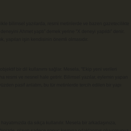
llikle bilimsel yazılarda, resmi metinlerde ve bazen gazetecilikte
“X deneyini Ahmet yaptı” demek yerine “X deneyi yapıldı” denir.
, yapılan işin kendisinin önemli olmasıdır.
jektif bir dil kullanımı sağlar. Mesela, “Ekip yeni verileri
aha resmi ve nesnel hale getirir. Bilimsel yazılar, eylemin yapan
üzden pasif anlatım, bu tür metinlerde tercih edilen bir yapı
hayatımızda da sıkça kullanılır. Mesela bir arkadaşınıza,
ğinizde, olayın sadece sonuç kısmına odaklanmış oluyorsunuz.