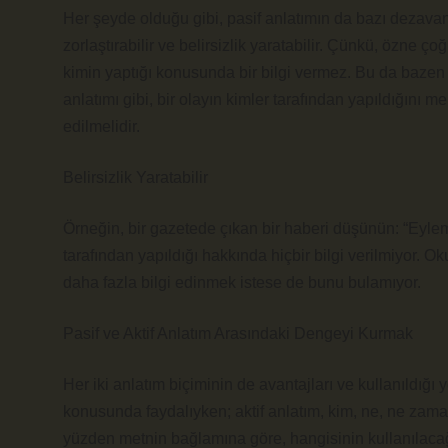
Her şeyde olduğu gibi, pasif anlatımın da bazı dezavanta
zorlaştırabilir ve belirsizlik yaratabilir. Çünkü, özne ço
kimin yaptığı konusunda bir bilgi vermez. Bu da bazen o
anlatımı gibi, bir olayın kimler tarafından yapıldığını m
edilmelidir.
Belirsizlik Yaratabilir
Örneğin, bir gazetede çıkan bir haberi düşünün: “Eyleml
tarafından yapıldığı hakkında hiçbir bilgi verilmiyor. O
daha fazla bilgi edinmek istese de bunu bulamıyor.
Pasif ve Aktif Anlatım Arasındaki Dengeyi Kurmak
Her iki anlatım biçiminin de avantajları ve kullanıldığı 
konusunda faydalıyken; aktif anlatım, kim, ne, ne zaman
yüzden metnin bağlamına göre, hangisinin kullanılaca