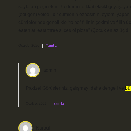
sayfaları geçmektir. Bu durum, dikkat eksikliği yaşayan
(edilgen) voice , bir cümlenin öznesinin, eylemi yapan
cümlelerinde genellikle “to be” fiilinin çekimi ve fiilin
eaten at least three slices of pizza” (Çocuk en az üç di
Ocak 5, 2026
Yanıtla
admin
Pakize! Görüşleriniz, çalışmayı daha
dengeli
ve
bü
Ocak 5, 2026
Yanıtla
Nurgül