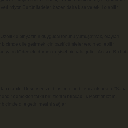
rilmiyor. Bu tür ifadeler, bazen daha kısa ve etkili olabilir.
r. Özellikle bir yazının duygusal tonunu yumuşatmak, olayları
içimde dile getirmek için pasif cümleler tercih edilebilir.
an yapıldı” demek, durumu kişisel bir hale getirir. Ancak “Bu hat
lı olabilir. Düşünsenize, birisine olan biteni açıklarken, “Sana
lendi” demekten farklı bir izlenim bırakabilir. Pasif anlatım,
biçimde dile getirilmesini sağlar.