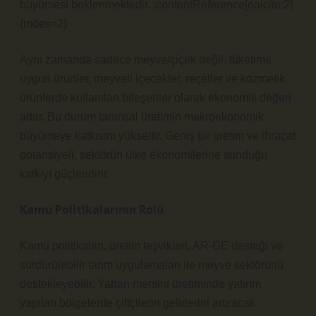
büyümesi beklenmektedir. :contentReference[oaicite:2]
{index=2}
Aynı zamanda sadece meyve/çiçek değil, tüketime
uygun ürünler, meyveli içecekler, reçeller ve kozmetik
ürünlerde kullanılan bileşenler olarak ekonomik değeri
artar. Bu durum tarımsal üretimin makroekonomik
büyümeye katkısını yükseltir. Geniş bir üretim ve ihracat
potansiyeli, sektörün ülke ekonomilerine sunduğu
katkıyı güçlendirir.
Kamu Politikalarının Rolü
Kamu politikaları, üretim teşvikleri, AR‑GE desteği ve
sürdürülebilir tarım uygulamaları ile meyve sektörünü
destekleyebilir. Yaban mersini üretiminde yatırım
yapılan bölgelerde çiftçilerin gelirlerini artıracak