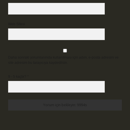
Web Sitesi
Daha sonraki yorumlarımda kullanılması için adım, e-posta adresim ve
site adresim bu tarayıcıya kaydedilsin.
9 - 5 kaçtır?
*