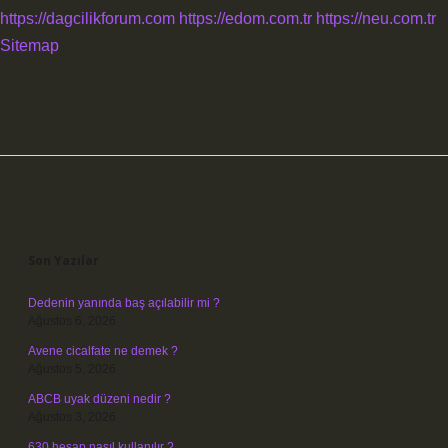
https://dagcilikforum.com
https://edom.com.tr
https://neu.com.tr
Sitemap
Sidebar
Son Yazılar
Dedenin yanında baş açılabilir mi ?
Ağustos 6, 2026
Avene cicalfate ne demek ?
Ağustos 5, 2026
ABCB uyak düzeni nedir ?
Ağustos 3, 2026
630 hesap nasıl kullanılır ?