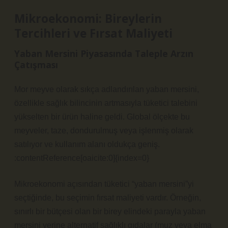
Mikroekonomi: Bireylerin
Tercihleri ve
Fırsat Maliyeti
Yaban Mersini Piyasasında Taleple Arzın
Çatışması
Mor meyve olarak sıkça adlandırılan yaban mersini,
özellikle sağlık bilincinin artmasıyla tüketici talebini
yükselten bir ürün haline geldi. Global ölçekte bu
meyveler, taze, dondurulmuş veya işlenmiş olarak
satılıyor ve kullanım alanı oldukça geniş.
:contentReference[oaicite:0]{index=0}
Mikroekonomi açısından tüketici “yaban mersini”yi
seçtiğinde, bu seçimin fırsat maliyeti vardır. Örneğin,
sınırlı bir bütçesi olan bir birey elindeki parayla yaban
mersini yerine alternatif sağlıklı gıdalar (muz veya elma