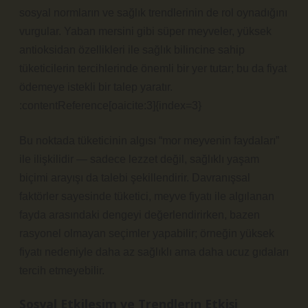
sosyal normların ve sağlık trendlerinin de rol oynadığını
vurgular. Yaban mersini gibi süper meyveler, yüksek
antioksidan özellikleri ile sağlık bilincine sahip
tüketicilerin tercihlerinde önemli bir yer tutar; bu da fiyat
ödemeye istekli bir talep yaratır.
:contentReference[oaicite:3]{index=3}
Bu noktada tüketicinin algısı “mor meyvenin faydaları”
ile ilişkilidir — sadece lezzet değil, sağlıklı yaşam
biçimi arayışı da talebi şekillendirir. Davranışsal
faktörler sayesinde tüketici, meyve fiyatı ile algılanan
fayda arasındaki dengeyi değerlendirirken, bazen
rasyonel olmayan seçimler yapabilir; örneğin yüksek
fiyatı nedeniyle daha az sağlıklı ama daha ucuz gıdaları
tercih etmeyebilir.
Sosyal Etkileşim ve Trendlerin Etkisi