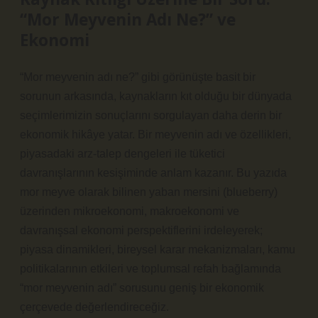
“Mor Meyvenin Adı Ne?” ve
Ekonomi
“Mor meyvenin adı ne?” gibi görünüşte basit bir
sorunun arkasında, kaynakların kıt olduğu bir dünyada
seçimlerimizin sonuçlarını sorgulayan daha derin bir
ekonomik hikâye yatar. Bir meyvenin adı ve özellikleri,
piyasadaki arz‑talep dengeleri ile tüketici
davranışlarının kesişiminde anlam kazanır. Bu yazıda
mor meyve olarak bilinen yaban mersini (blueberry)
üzerinden mikroekonomi, makroekonomi ve
davranışsal ekonomi perspektiflerini irdeleyerek;
piyasa dinamikleri, bireysel karar mekanizmaları, kamu
politikalarının etkileri ve toplumsal refah bağlamında
“mor meyvenin adı” sorusunu geniş bir ekonomik
çerçevede değerlendireceğiz.