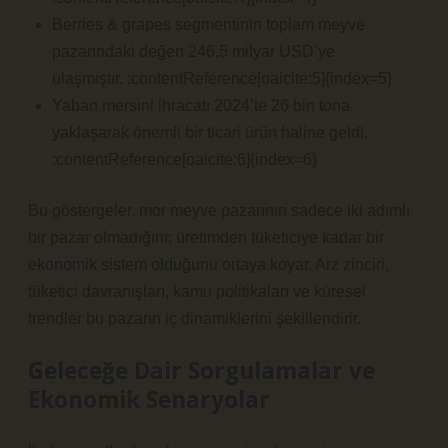
Berries & grapes segmentinin toplam meyve
pazarındaki değeri 246,5 milyar USD’ye
ulaşmıştır. :contentReference[oaicite:5]{index=5}
Yaban mersini ihracatı 2024’te 26 bin tona
yaklaşarak önemli bir ticari ürün haline geldi.
:contentReference[oaicite:6]{index=6}
Bu göstergeler, mor meyve pazarının sadece iki adımlı
bir pazar olmadığını; üretimden tüketiciye kadar bir
ekonomik sistem olduğunu ortaya koyar. Arz zinciri,
tüketici davranışları, kamu politikaları ve küresel
trendler bu pazarın iç dinamiklerini şekillendirir.
Geleceğe Dair Sorgulamalar ve
Ekonomik Senaryolar