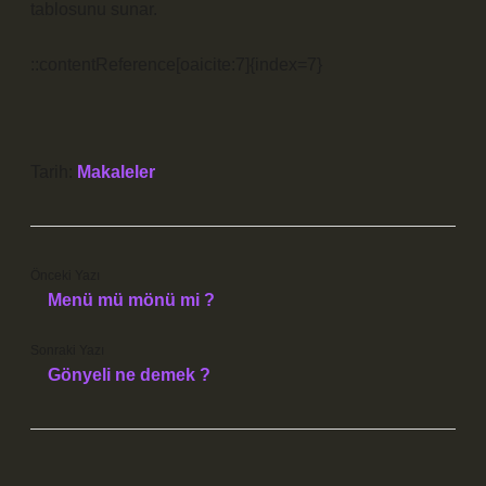
tablosunu sunar.
::contentReference[oaicite:7]{index=7}
Tarih:
Makaleler
Önceki Yazı
Menü mü mönü mi ?
Sonraki Yazı
Gönyeli ne demek ?