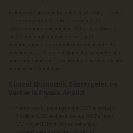
Toplumsal refah açısından bakıldığında, sosyal medya
ve beslenme trendleri, yaban mersini gibi mor
meyvelerin popülaritesini artırır. Bu, yalnızca bireysel
tat tercihleri değil, normatif baskı ve grup
davranışlarının talep üzerindeki etkisini gösterir. Bu
eğilimler, piyasa talep esnekliğini de etkiler ve belirli bir
ürün segmentine yönelik artan taleple arz arasında yeni
dengesizlikler
yaratabilir.
Güncel Ekonomik Göstergeler ve
Verilerle Piyasa Analizi
Yaban mersini pazarı globalde 2025’te yaklaşık
6.6 milyar USD seviyesinde olup 2035’e kadar
13.2 milyar USD’ye çıkması bekleniyor.
:contentReference[oaicite:4]{index=4}