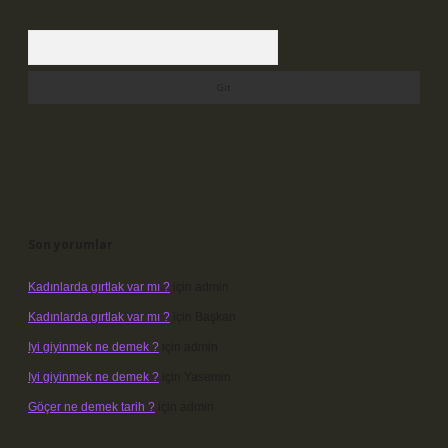
Arama
Son yorumlar
Kadınlarda gırtlak var mı ?
için
admin
Kadınlarda gırtlak var mı ?
için
Başkan
Iyi giyinmek ne demek ?
için
admin
Iyi giyinmek ne demek ?
için
Yasemin
Göçer ne demek tarih ?
için
admin