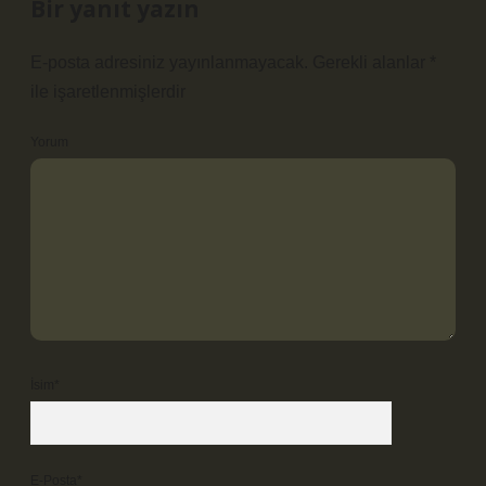
Bir yanıt yazın
E-posta adresiniz yayınlanmayacak.
Gerekli alanlar
*
ile işaretlenmişlerdir
Yorum
İsim*
E-Posta*