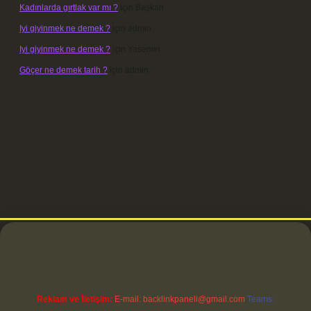
Kadınlarda gırtlak var mı ?
için
Başkan
Iyi giyinmek ne demek ?
için
admin
Iyi giyinmek ne demek ?
için
Yasemin
Göçer ne demek tarih ?
için
admin
i
Reklam ve İletişim:
E-mail:
backlinkpaneli@gmail.com
Teams: