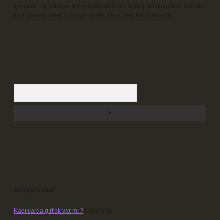
içerikleri,
backlinkpanelicomtr@gmail.com
adresine bildirmeniz halinde,
ilgili içerikler yasal süre içerisinde sitemizden kaldırılacaktır.
Arama
Son yorumlar
Kadınlarda gırtlak var mı ?
için
admin