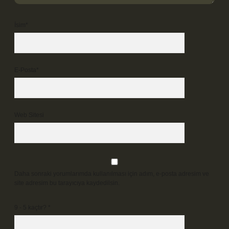
İsim*
E-Posta*
Web Sitesi
Daha sonraki yorumlarımda kullanılması için adım, e-posta adresim ve
site adresim bu tarayıcıya kaydedilsin.
9 - 5 kaçtır?
*