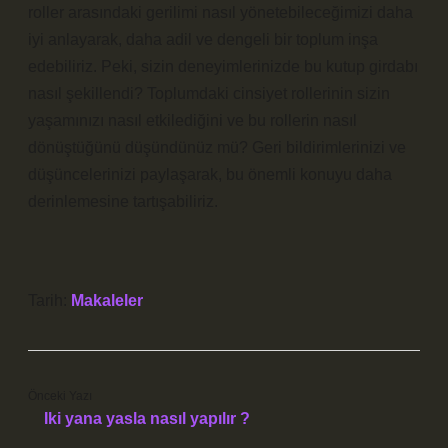
roller arasındaki gerilimi nasıl yönetebileceğimizi daha
iyi anlayarak, daha adil ve dengeli bir toplum inşa
edebiliriz. Peki, sizin deneyimlerinizde bu kutup girdabı
nasıl şekillendi? Toplumdaki cinsiyet rollerinin sizin
yaşamınızı nasıl etkilediğini ve bu rollerin nasıl
dönüştüğünü düşündünüz mü? Geri bildirimlerinizi ve
düşüncelerinizi paylaşarak, bu önemli konuyu daha
derinlemesine tartışabiliriz.
Tarih:
Makaleler
Önceki Yazı
Iki yana yasla nasıl yapılır ?