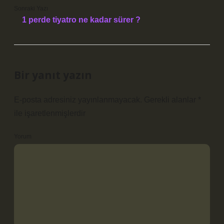
Sonraki Yazı
1 perde tiyatro ne kadar sürer ?
Bir yanıt yazın
E-posta adresiniz yayınlanmayacak.
Gerekli alanlar
*
ile işaretlenmişlerdir
Yorum