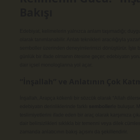
Bakışı
Edebiyat, kelimelerin yalnızca anlam taşımadığı; duygula
olarak tanımlanabilir.
Anlatı teknikleri
aracılığıyla yazar
semboller üzerinden deneyimlerimizi dönüştürür. İşte b
günlük bir ifade olmanın ötesine geçer; edebiyatın yor
dair içsel monologlarına yol açar.
“İnşallah” ve Anlatının Çok Katm
İnşallah, Arapça kökenli bir sözcük olarak “Allah diler
edebiyatın derinliklerinde farklı
semboller
le buluşur. 
teslimiyetlerini ifade eden bir araç olarak karşımıza 
dair belirsizlikleri sıklıkla bir temenni veya dilek cümles
zamanda anlatıcının bakış açısını da şekillendirir.