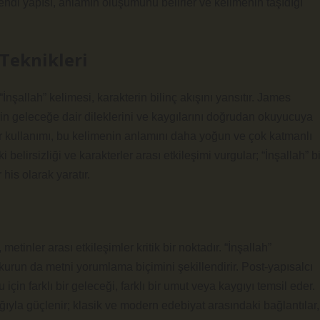
 kendi yapısı, anlamın oluşumunu belirler ve kelimenin taşıdığı
Teknikleri
nşallah” kelimesi, karakterin bilinç akışını yansıtır. James
lerin geleceğe dair dileklerini ve kaygılarını doğrudan okuyucuya
or kullanımı, bu kelimenin anlamını daha yoğun ve çok katmanlı
 belirsizliği ve karakterler arası etkileşimi vurgular; “İnşallah” bi
is olarak yaratır.
etinler arası etkileşimler kritik bir noktadır. “İnşallah”
okurun da metni yorumlama biçimini şekillendirir. Post-yapısalcı
çin farklı bir geleceği, farklı bir umut veya kaygıyı temsil eder.
ıyla güçlenir; klasik ve modern edebiyat arasındaki bağlantılar,