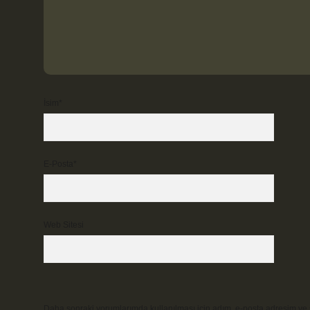
İsim*
E-Posta*
Web Sitesi
Daha sonraki yorumlarımda kullanılması için adım, e-posta adresim ve s