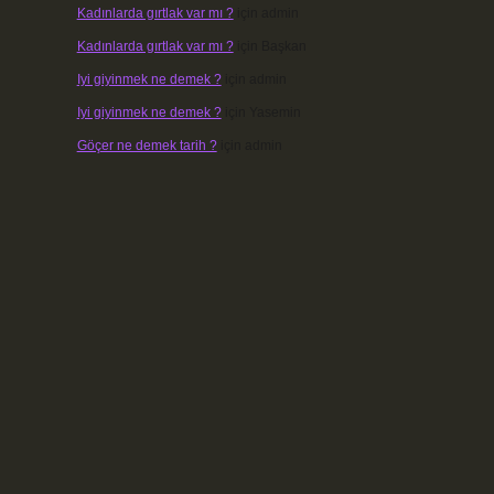
Kadınlarda gırtlak var mı ?
için
admin
Kadınlarda gırtlak var mı ?
için
Başkan
Iyi giyinmek ne demek ?
için
admin
Iyi giyinmek ne demek ?
için
Yasemin
Göçer ne demek tarih ?
için
admin