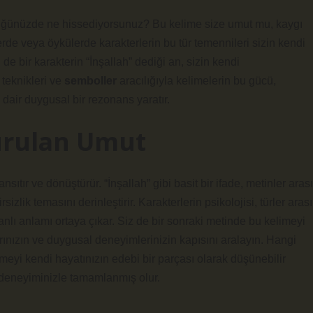
rdüğünüzde ne hissediyorsunuz? Bu kelime size umut mu, kaygı
erde veya öykülerde karakterlerin bu tür temennileri sizin kendi
i de bir karakterin “İnşallah” dediği an, sizin kendi
 teknikleri
ve
semboller
aracılığıyla kelimelerin bu gücü,
dair duygusal bir rezonans yaratır.
urulan Umut
ıtır ve dönüştürür. “İnşallah” gibi basit bir ifade, metinler arası
rsizlik temasını derinleştirir. Karakterlerin psikolojisi, türler arası
lı anlamı ortaya çıkar. Siz de bir sonraki metinde bu kelimeyi
rınızın ve duygusal deneyimlerinizin kapısını aralayın. Hangi
eyi kendi hayatınızın edebi bir parçası olarak düşünebilir
 deneyiminizle tamamlanmış olur.