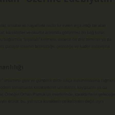
r, umutlar ve hayallerle örülü bir evren inşa ettiği bir alan
lar, karakterler ve okurlar arasında görünmez bir bağ kurar,
u bağlamda “İnşallah” kelimesi, sadece bir dini temenni ya da
um gücüyle insanın belirsizliğe, geleceğe ve kader anlayışına
anlılığı
se” anlamına gelir ve gündelik dilde sıkça kullanılmasına rağmen
Modern romanlarda karakterlerin umutlarını, kaygılarını ya da
çıkar. Örneğin Orhan Pamuk’un eserlerinde, karakterlerin geleceğ
iyle örülür; bu, yalnızca karakterin psikolojisini değil, aynı