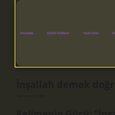
Anasayfa
Gizlilik Politikası
Yasal Uyarı
H
İnşallah demek doğ
Tarih: Nisan 3, 2026
Kelimenin Gücü: “İnşa