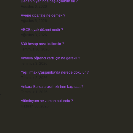
Dedenin yanında baş açılabilir mi ?
Ağustos 6, 2026
Avene cicalfate ne demek ?
Ağustos 5, 2026
ABCB uyak düzeni nedir ?
Ağustos 3, 2026
630 hesap nasıl kullanılır ?
Temmuz 30, 2026
Antalya öğrenci kartı için ne gerekli ?
Temmuz 3, 2026
Yeşilırmak Çarşamba’da nerede dökülür ?
Temmuz 2, 2026
Ankara Bursa arası hızlı tren kaç saat ?
Temmuz 1, 2026
,
Alüminyum ne zaman bulundu ?
Haziran 30, 2026
e