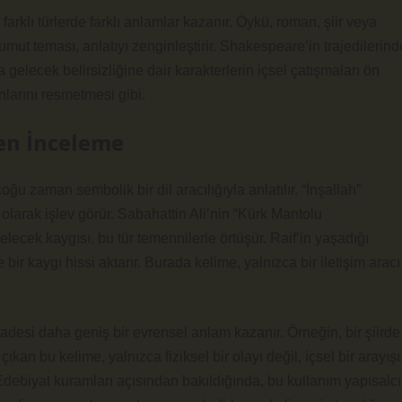
arklı türlerde farklı anlamlar kazanır. Öykü, roman, şiir veya
 umut teması, anlatıyı zenginleştirir. Shakespeare’in trajedilerind
la gelecek belirsizliğine dair karakterlerin içsel çatışmaları ön
anlarını resmetmesi gibi.
en İnceleme
çoğu zaman sembolik bir dil aracılığıyla anlatılır. “İnşallah”
larak işlev görür. Sabahattin Ali’nin “Kürk Mantolu
lecek kaygısı, bu tür temennilerle örtüşür. Raif’in yaşadığı
bir kaygı hissi aktarır. Burada kelime, yalnızca bir iletişim aracı
ifadesi daha geniş bir evrensel anlam kazanır. Örneğin, bir şiirde
n bu kelime, yalnızca fiziksel bir olayı değil, içsel bir arayışı
Edebiyat kuramları açısından bakıldığında, bu kullanım yapısalcı