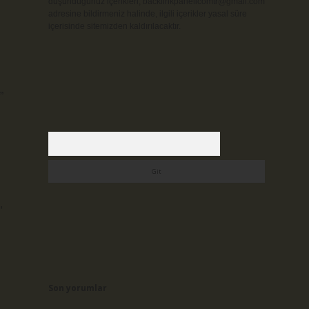
düşündüğünüz içerikleri,
backlinkpanelicomtr@gmail.com
adresine bildirmeniz halinde, ilgili içerikler yasal süre
içerisinde sitemizden kaldırılacaktır.
”
Arama
,
Son yorumlar