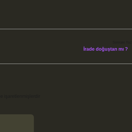
Sonraki Yaz
İrade doğuştan mı ?
le işaretlenmişlerdir