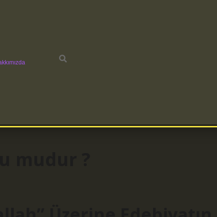
akkımızda
ru mudur ?
llah” Üzerine Edebiyatın