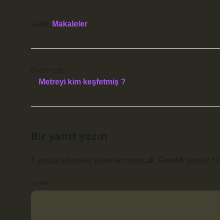
Tarih:
Makaleler
Önceki Yazı
Metreyi kim keşfetmiş ?
Bir yanıt yazın
E-posta adresiniz yayınlanmayacak.
Gerekli alanlar
*
i
Yorum