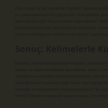
Okur olarak siz de metinlerde “İnşallah” ifadesini gö
mı, yoksa teslimiyet mi çağrıştırıyor? Romanlarda, şiirl
geleceğinizle ilgili düşüncelerinizi nasıl etkiliyor? Belk
belirsizliklerinize dair farkındalığınızı artırıyordur.
Anlatı
yalnızca okuduğunuz metinle sınırlı kalmaz; hayatınıza 
Sonuç: Kelimelerle K
Edebiyat, kelimelerin büyüsüyle insanın iç dünyasını yans
ilişkiler ve anlatı teknikleriyle işlendiğinde, umut ve beli
dönüşüm ve semboller aracılığıyla kelimenin çok katman
okuduğunuzda, karakterin değil, kendi içsel çağrışımla
sahnede, hangi karakterle özdeşleşiyorsunuz? Bu kelim
misiniz? Böylece edebiyatın insani dokusu, sizin okur