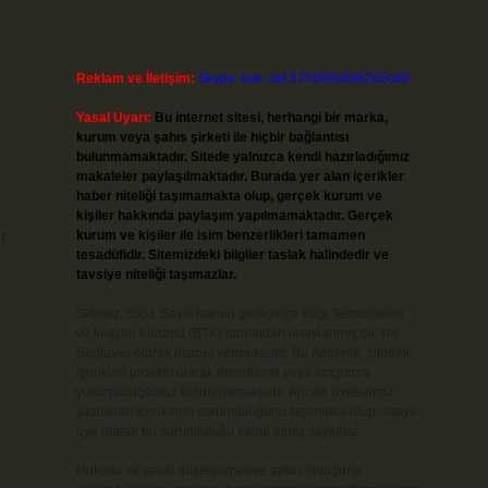
Reklam ve İletişim:
Skype: live:.cid.575569c608265c69
Yasal Uyarı:
Bu internet sitesi, herhangi bir marka,
kurum veya şahıs şirketi ile hiçbir bağlantısı
bulunmamaktadır. Sitede yalnızca kendi hazırladığımız
makaleler paylaşılmaktadır. Burada yer alan içerikler
haber niteliği taşımamakta olup, gerçek kurum ve
kişiler hakkında paylaşım yapılmamaktadır. Gerçek
r
kurum ve kişiler ile isim benzerlikleri tamamen
tesadüfidir. Sitemizdeki bilgiler taslak halindedir ve
tavsiye niteliği taşımazlar.
Sitemiz, 5651 Sayılı Kanun gereğince Bilgi Teknolojileri
ve İletişim Kurumu (BTK) tarafından onaylanmış bir Yer
Sağlayıcı olarak hizmet vermektedir. Bu nedenle, sitedeki
içerikleri proaktif olarak denetleme veya araştırma
yükümlülüğümüz bulunmamaktadır. Ancak, üyelerimiz
yazdıkları içeriklerin sorumluluğunu taşımakta olup, siteye
üye olarak bu sorumluluğu kabul etmiş sayılırlar.
Hukuka ve yasal düzenlemelere aykırı olduğunu