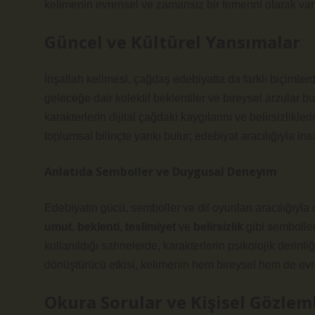
kelimenin evrensel ve zamansız bir temenni olarak var 
Güncel ve Kültürel Yansımalar
İnşallah kelimesi, çağdaş edebiyatta da farklı biçimlerd
geleceğe dair kolektif beklentiler ve bireysel arzular 
karakterlerin dijital çağdaki kaygılarını ve belirsizlikl
toplumsal bilinçte yankı bulur; edebiyat aracılığıyla in
Anlatıda Semboller ve Duygusal Deneyim
Edebiyatın gücü, semboller ve dil oyunları aracılığıyla
umut
,
beklenti
,
teslimiyet
ve
belirsizlik
gibi semboller
kullanıldığı sahnelerde, karakterlerin psikolojik derinl
dönüştürücü etkisi, kelimenin hem bireysel hem de evr
Okura Sorular ve Kişisel Gözlem