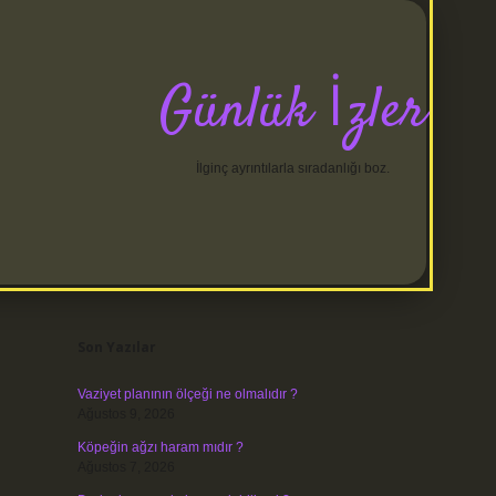
Günlük İzler
İlginç ayrıntılarla sıradanlığı boz.
Sidebar
betci
Son Yazılar
Vaziyet planının ölçeği ne olmalıdır ?
Ağustos 9, 2026
Köpeğin ağzı haram mıdır ?
Ağustos 7, 2026