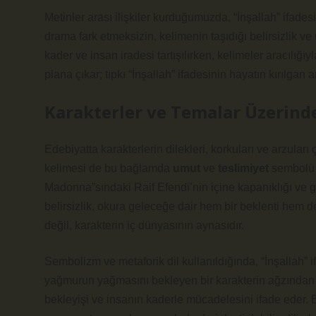
Metinler arası ilişkiler
kurduğumuzda, “İnşallah” ifadesi f
drama fark etmeksizin, kelimenin taşıdığı belirsizlik ve
kader ve insan iradesi tartışılırken, kelimeler aracılığıy
plana çıkar; tıpkı “İnşallah” ifadesinin hayatın kırılgan 
Karakterler ve Temalar Üzerind
Edebiyatta karakterlerin dilekleri, korkuları ve arzuları 
kelimesi de bu bağlamda
umut
ve
teslimiyet
sembolü o
Madonna”sındaki Raif Efendi’nin içine kapanıklığı ve ge
belirsizlik, okura geleceğe dair hem bir beklenti hem de 
değil, karakterin iç dünyasının aynasıdır.
Sembolizm ve metaforik dil
kullanıldığında, “İnşallah” 
yağmurun yağmasını bekleyen bir karakterin ağzından çıka
bekleyişi ve insanın kaderle mücadelesini ifade eder. 