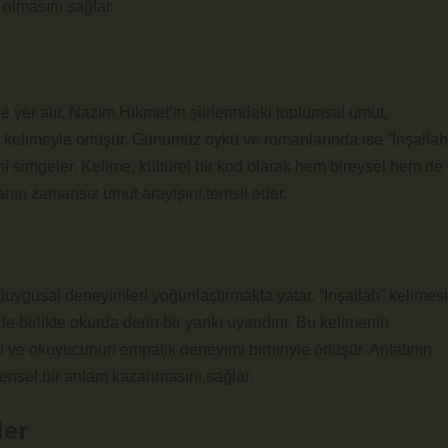
olmasını sağlar.
e yer alır. Nazım Hikmet’in şiirlerindeki toplumsal umut,
bu kelimeyle örtüşür. Günümüz öykü ve romanlarında ise “İnşallah
erini simgeler. Kelime, kültürel bir kod olarak hem bireysel hem de
sanın zamansız umut arayışını temsil eder.
 duygusal deneyimleri yoğunlaştırmakta yatar. “İnşallah” kelimesi
le birlikte okurda derin bir yankı uyandırır. Bu kelimenin
iği ve okuyucunun empatik deneyimi birbiriyle örtüşür. Anlatının
ensel bir anlam kazanmasını sağlar.
ler