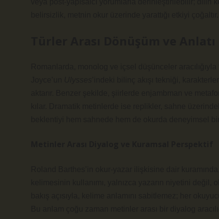
veya post-yapısalcı yorumlarla derinleştirilebilir; dilin
belirsizlik, metnin okur üzerinde yarattığı etkiyi çoğaltır.
Türler Arası Dönüşüm ve Anlatı 
Romanlarda, monolog ve içsel düşünceler aracılığıyla “İ
Joyce’un
Ulysses
’indeki bilinç akışı tekniği, karakter
aktarır. Benzer şekilde, şiirlerde enjambman ve metaf
kılar. Dramatik metinlerde ise replikler, sahne üzerindeki
beklentiyi hem sahnede hem de okurda deneyimsel bir h
Metinler Arası Diyalog ve Kuramsal Perspektif
Roland Barthes’in okur-yazar ilişkisine dair kuramında, m
kelimesinin kullanımı, yalnızca yazarın niyetini değil, 
bakış açısıyla, kelime anlamını sabitlemez; her okuyucu i
Bu anlam çoğu zaman metinler arası bir diyalog aracılığ