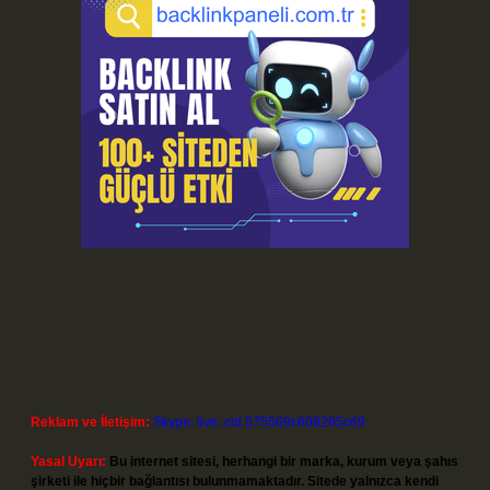
Reklam ve İletişim:
Skype: live:.cid.575569c608265c69
Yasal Uyarı:
Bu internet sitesi, herhangi bir marka, kurum veya şahıs
şirketi ile hiçbir bağlantısı bulunmamaktadır. Sitede yalnızca kendi