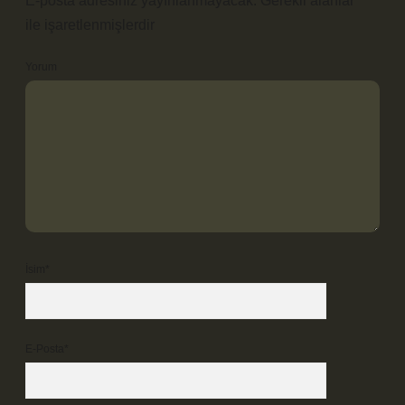
E-posta adresiniz yayınlanmayacak.
Gerekli alanlar
*
ile işaretlenmişlerdir
Yorum
İsim*
E-Posta*