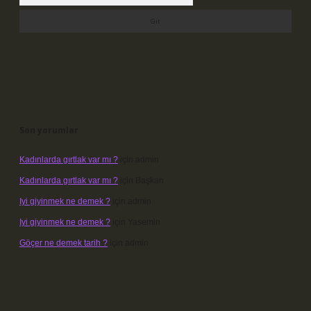
Son yorumlar
Kadınlarda gırtlak var mı ?
için
admin
Kadınlarda gırtlak var mı ?
için
Başkan
Iyi giyinmek ne demek ?
için
admin
Iyi giyinmek ne demek ?
için
Yasemin
Göçer ne demek tarih ?
için
admin