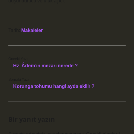
düşündürücü ve ufuk açıcı.
Tarih:
Makaleler
Önceki Yazı
Hz. Âdem’in mezarı nerede ?
Sonraki Yazı
Korunga tohumu hangi ayda ekilir ?
Bir yanıt yazın