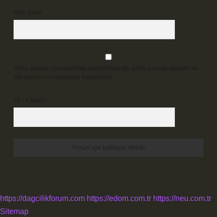
Web Sitesi
Daha sonraki yorumlarımda kullanılması için adım, e-posta adresim ve
site adresim bu tarayıcıya kaydedilsin.
10 - 4 kaçtır?
*
https://dagcilikforum.com
https://edom.com.tr
https://neu.com.tr
Sitemap