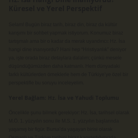
Küresel ve Yerel Perspektif
Selam! Bugün biraz tarih, biraz din, biraz da kültür
karışımı bir sohbet yapmak istiyorum. Konumuz biraz
tartışmalı ama bir o kadar da merak uyandırıcı: Hz. İsa
hangi dine inanıyordu? Hani hep “Hristiyanlık” deniyor
ya, işte orada biraz detaylara dalalım; çünkü mesele
düşündüğümüzden daha katmanlı. Hem dünyadaki
farklı kültürlerden örneklerle hem de Türkiye’ye özel bir
perspektifle bu soruyu inceleyelim.
Yerel Bağlam: Hz. İsa ve Yahudi Toplumu
Öncelikle şunu bilmek gerekiyor: Hz. İsa, tarihsel olarak
M.Ö. 1. yüzyılın sonu ile M.S. 1. yüzyılın başlarında
yaşamış bir figür. Bursa’da yaşayan birisi olarak
Osmanlı ve Türkiye tarihini biraz karıştırdığımızda,