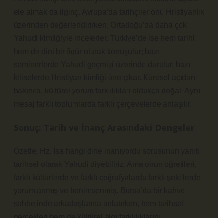
ele almak da ilginç. Avrupa’da tarihçiler onu Hristiyanlık
üzerinden değerlendirirken, Ortadoğu’da daha çok
Yahudi kimliğiyle incelerler. Türkiye’de ise hem tarihi
hem de dini bir figür olarak konuşulur; bazı
seminerlerde Yahudi geçmişi üzerinde durulur, bazı
kiliselerde Hristiyan kimliği öne çıkar. Küresel açıdan
bakınca, kültürel yorum farklılıkları oldukça doğal. Aynı
mesaj farklı toplumlarda farklı çerçevelerde anlaşılır.
Sonuç: Tarih ve İnanç Arasındaki Dengeler
Özetle, Hz. İsa hangi dine inanıyordu sorusunun yanıtı
tarihsel olarak Yahudi diyebiliriz. Ama onun öğretileri,
farklı kültürlerde ve farklı coğrafyalarda farklı şekillerde
yorumlanmış ve benimsenmiş. Bursa’da bir kahve
sohbetinde arkadaşlarına anlatırken, hem tarihsel
gerçekleri hem de kültürel algı farklılıklarını