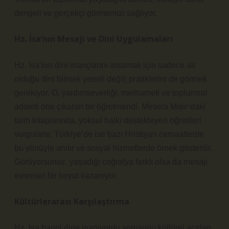
dengeli ve gerçekçi görmemizi sağlıyor.
Hz. İsa’nın Mesajı ve Dini Uygulamaları
Hz. İsa’nın dini inançlarını anlamak için sadece ait
olduğu dini bilmek yeterli değil; pratiklerini de görmek
gerekiyor. O, yardımseverliği, merhameti ve toplumsal
adaleti öne çıkaran bir öğretmendi. Mesela Mısır’daki
tarih kitaplarında, yoksul halkı destekleyen öğretileri
vurgulanır. Türkiye’de ise bazı Hristiyan cemaatlerde
bu yönüyle anılır ve sosyal hizmetlerde örnek gösterilir.
Görüyorsunuz, yaşadığı coğrafya farklı olsa da mesajı
evrensel bir boyut kazanıyor.
Kültürlerarası Karşılaştırma
Hz. İsa hangi dine inanıyordu sorusunu kültürel açıdan