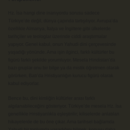
Hz. İsa hangi dine inanıyordu sorusu sadece
Türkiye’de değil, dünya çapında tartışılıyor. Avrupa’da
özellikle Almanya, İtalya ve İngiltere gibi ülkelerde
tarihçiler ve teologlar üzerinde ciddi araştırmalar
yapıyor. Genel kabul, onun Yahudi dini çerçevesinde
yaşadığı yönünde. Ama işin ilginci, farklı kültürler bu
figürü farklı şekilde yorumluyor. Mesela Hindistan’da
bazı gruplar onu bir bilge ya da mistik öğretmen olarak
görürken, Batı’da Hristiyanlığın kurucu figürü olarak
kabul ediyorlar.
Bence bu, dini kimliğin kültürler arası farklı
algılanabileceğini gösteriyor. Türkiye’de mesela Hz. İsa
genellikle Hristiyanlıkla eşleştirilir; kiliselerde anlatılan
hikayelerde de bu öne çıkar. Ama tarihsel bağlamda
Yahudi bir toplumda yaşadığını bilmek, konuyu daha