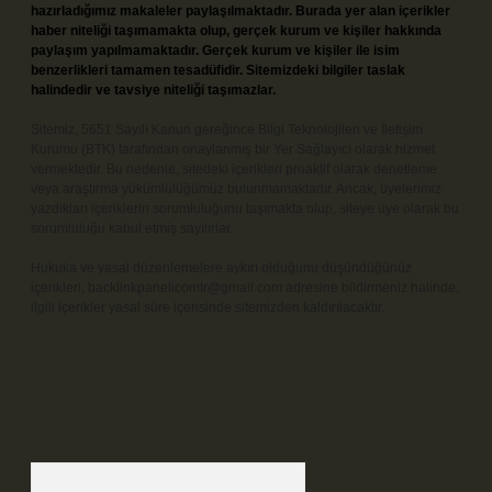
hazırladığımız makaleler paylaşılmaktadır. Burada yer alan içerikler
haber niteliği taşımamakta olup, gerçek kurum ve kişiler hakkında
paylaşım yapılmamaktadır. Gerçek kurum ve kişiler ile isim
benzerlikleri tamamen tesadüfidir. Sitemizdeki bilgiler taslak
halindedir ve tavsiye niteliği taşımazlar.
Sitemiz, 5651 Sayılı Kanun gereğince Bilgi Teknolojileri ve İletişim
Kurumu (BTK) tarafından onaylanmış bir Yer Sağlayıcı olarak hizmet
vermektedir. Bu nedenle, sitedeki içerikleri proaktif olarak denetleme
veya araştırma yükümlülüğümüz bulunmamaktadır. Ancak, üyelerimiz
yazdıkları içeriklerin sorumluluğunu taşımakta olup, siteye üye olarak bu
sorumluluğu kabul etmiş sayılırlar.
Hukuka ve yasal düzenlemelere aykırı olduğunu düşündüğünüz
içerikleri,
backlinkpanelicomtr@gmail.com
adresine bildirmeniz halinde,
ilgili içerikler yasal süre içerisinde sitemizden kaldırılacaktır.
Arama