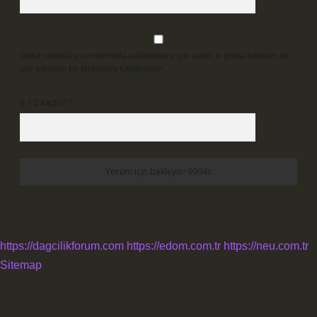
Daha sonraki yorumlarımda kullanılması için adım, e-posta adresim ve
site adresim bu tarayıcıya kaydedilsin.
6 + 2 kaçtır?
*
https://dagcilikforum.com
https://edom.com.tr
https://neu.com.tr
Sitemap