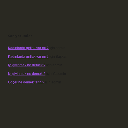
Son yorumlar
Kadınlarda gırtlak var mı ?
için
admin
Kadınlarda gırtlak var mı ?
için
Başkan
Iyi giyinmek ne demek ?
için
admin
Iyi giyinmek ne demek ?
için
Yasemin
Göçer ne demek tarih ?
için
admin