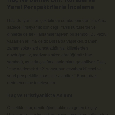
Yerel Perspektiflerle İnceleme
Haç, dünyanın en çok bilinen sembollerinden biri. Ama
sadece Hristiyanlık için değil, farklı kültürlerde ve
dinlerde de farklı anlamlar taşıyan bir sembol. Bu yazıyı
yazarken aklıma geldi; Bursa’da yaşarken, zaman
zaman sokaklarda rastladığımız, kiliselerden
duyduğumuz, medyada sıkça gördüğümüz haç
sembolü, aslında çok farklı anlamlara gelebiliyor. Peki,
“Haç ne demek din?” sorusunun cevabını küresel ve
yerel perspektiften nasıl ele alabiliriz? Bunu biraz
derinlemesine inceleyelim.
Haç ve Hristiyanlıkta Anlamı
Öncelikle, haç denildiğinde aklımıza gelen ilk şey
Hristiyanlık. Hristiyanlık inancının temel sembollerinden