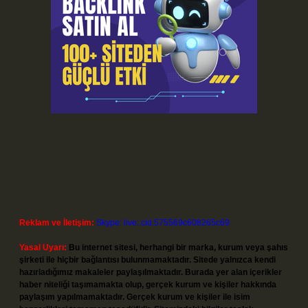
Reklam ve İletişim:
Skype: live:.cid.575569c608265c69
Yasal Uyarı:
Bu internet sitesi, herhangi bir marka, kurum veya şahıs
şirketi ile hiçbir bağlantısı bulunmamaktadır. Sitede yalnızca kendi
hazırladığımız makaleler paylaşılmaktadır. Burada yer alan içerikler
haber niteliği taşımamakta olup, gerçek kurum ve kişiler hakkında
paylaşım yapılmamaktadır. Gerçek kurum ve kişiler ile isim