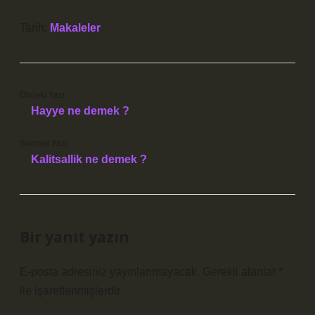
Tarih:
Makaleler
Önceki Yazı
Hayye ne demek ?
Sonraki Yazı
Kalitsallik ne demek ?
Bir yanıt yazın
E-posta adresiniz yayınlanmayacak.
Gerekli alanlar
*
ile işaretlenmişlerdir