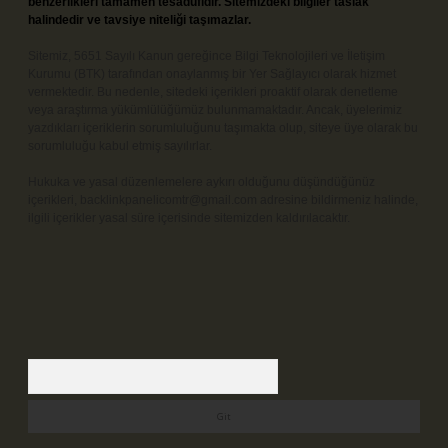
benzerlikleri tamamen tesadüfidir. Sitemizdeki bilgiler taslak
halindedir ve tavsiye niteliği taşımazlar.
Sitemiz, 5651 Sayılı Kanun gereğince Bilgi Teknolojileri ve İletişim
Kurumu (BTK) tarafından onaylanmış bir Yer Sağlayıcı olarak hizmet
vermektedir. Bu nedenle, sitedeki içerikleri proaktif olarak denetleme
veya araştırma yükümlülüğümüz bulunmamaktadır. Ancak, üyelerimiz
yazdıkları içeriklerin sorumluluğunu taşımakta olup, siteye üye olarak bu
sorumluluğu kabul etmiş sayılırlar.
Hukuka ve yasal düzenlemelere aykırı olduğunu düşündüğünüz
içerikleri,
backlinkpanelicomtr@gmail.com
adresine bildirmeniz halinde,
ilgili içerikler yasal süre içerisinde sitemizden kaldırılacaktır.
Arama