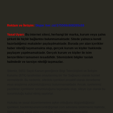
Reklam ve İletişim:
Skype: live:.cid.575569c608265c69
Yasal Uyarı:
Bu internet sitesi, herhangi bir marka, kurum veya şahıs
şirketi ile hiçbir bağlantısı bulunmamaktadır. Sitede yalnızca kendi
hazırladığımız makaleler paylaşılmaktadır. Burada yer alan içerikler
haber niteliği taşımamakta olup, gerçek kurum ve kişiler hakkında
paylaşım yapılmamaktadır. Gerçek kurum ve kişiler ile isim
benzerlikleri tamamen tesadüfidir. Sitemizdeki bilgiler taslak
halindedir ve tavsiye niteliği taşımazlar.
Sitemiz, 5651 Sayılı Kanun gereğince Bilgi Teknolojileri ve İletişim
Kurumu (BTK) tarafından onaylanmış bir Yer Sağlayıcı olarak hizmet
vermektedir. Bu nedenle, sitedeki içerikleri proaktif olarak denetleme
veya araştırma yükümlülüğümüz bulunmamaktadır. Ancak, üyelerimiz
yazdıkları içeriklerin sorumluluğunu taşımakta olup, siteye üye olarak bu
sorumluluğu kabul etmiş sayılırlar.
Hukuka ve yasal düzenlemelere aykırı olduğunu düşündüğünüz
içerikleri,
backlinkpanelicomtr@gmail.com
adresine bildirmeniz halinde,
ilgili içerikler yasal süre içerisinde sitemizden kaldırılacaktır.