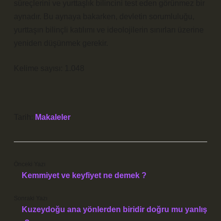
süreçlerini ve yurttaşlık bilincini test eden görünmez bir
aynadır. Bu aynaya bakarken, devletin sorumluluğu,
yurttaşın bilinçli
katılım
ı ve ideolojilerin sınırları üzerine
yeniden düşünmek gerekir.
Kelime sayısı: 1.048
Tarih:
Makaleler
Önceki Yazı
Kemmiyet ve keyfiyet ne demek ?
Sonraki Yazı
Kuzeydoğu ana yönlerden biridir doğru mu yanlış