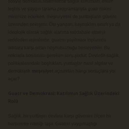
sosyal demokrat sistemlerde sağlık kurumları, erken
teşhis ve yaygın tarama programlarıyla guatr riskini
minimize ederken, meşruiyetini de yurttaşların güveni
üzerinden pekiştirir. Öte yandan, kaynakları sınırlı ya da
ideolojik olarak sağlık alanına müdahale etmeyi
reddeden rejimlerde, guatrın yayılması toplumda
iktidara karşı sızan hoşnutsuzluğu besleyebilir. Bu
noktada sorulması gereken soru şudur: Devletin sağlık
politikalarındaki boşlukları, yurttaşlar nasıl algılar ve
demokratik
meşruiyet
açısından hangi sonuçlara yol
açar?
Guatr ve Demokrasi: Katılımın Sağlık Üzerindeki
Rolü
Sağlık, bir yurttaşın devlete karşı güvenini ölçen bir
barometre niteliği taşır. Guatrın yaygınlaştığı