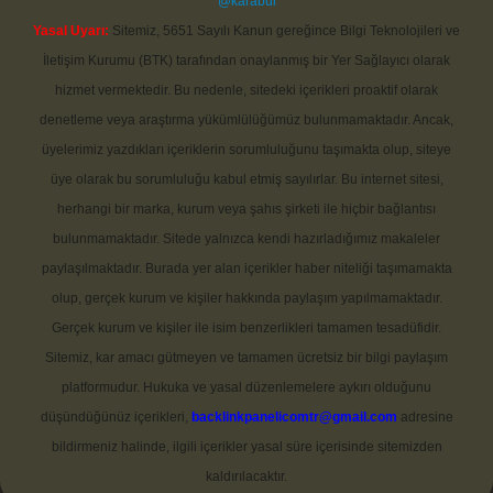
@karabul
Yasal Uyarı:
Sitemiz, 5651 Sayılı Kanun gereğince Bilgi Teknolojileri ve
İletişim Kurumu (BTK) tarafından onaylanmış bir Yer Sağlayıcı olarak
hizmet vermektedir. Bu nedenle, sitedeki içerikleri proaktif olarak
denetleme veya araştırma yükümlülüğümüz bulunmamaktadır. Ancak,
üyelerimiz yazdıkları içeriklerin sorumluluğunu taşımakta olup, siteye
üye olarak bu sorumluluğu kabul etmiş sayılırlar. Bu internet sitesi,
herhangi bir marka, kurum veya şahıs şirketi ile hiçbir bağlantısı
bulunmamaktadır. Sitede yalnızca kendi hazırladığımız makaleler
paylaşılmaktadır. Burada yer alan içerikler haber niteliği taşımamakta
olup, gerçek kurum ve kişiler hakkında paylaşım yapılmamaktadır.
Gerçek kurum ve kişiler ile isim benzerlikleri tamamen tesadüfidir.
Sitemiz, kar amacı gütmeyen ve tamamen ücretsiz bir bilgi paylaşım
platformudur. Hukuka ve yasal düzenlemelere aykırı olduğunu
düşündüğünüz içerikleri,
backlinkpanelicomtr@gmail.com
adresine
bildirmeniz halinde, ilgili içerikler yasal süre içerisinde sitemizden
kaldırılacaktır.