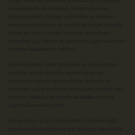
Guatr, ne zaman tehlikelidir sorusuna yanıt, salt tıbbi
parametrelerle sınırlı değildir. Guatrın yayılması,
toplumda
katılım
eksikliği, eşitsizlikler ve iktidarın
meşruiyet krizleriyle iç içe geçtiğinde gerçek anlamda
tehlike arz eder. Devletler, kurumlar ve yurttaşlar
arasındaki güç ilişkileri, bu görünmez sağlık sorunlarını
yönetme kapasitesiyle şekillenir.
Güncel örnekler, teorik tartışmalar ve karşılaştırmalı
analizler, guatrın siyasi bir mesele olarak ele
alınmasının önemini gösterir. İktidar, kurumlar ve
ideolojiler, sağlık üzerinden meşruiyetini yeniden inşa
ederken, yurttaşlar da demokratik
katılım
ile kendi
sağlık haklarını talep eder.
Sonuç olarak, guatr sadece tiroidin büyümesi değil;
aynı zamanda bir toplumun güç ilişkilerini, demokratik