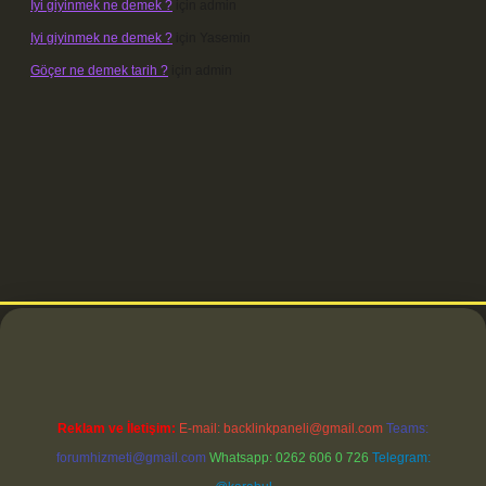
Iyi giyinmek ne demek ?
için
admin
Iyi giyinmek ne demek ?
için
Yasemin
Göçer ne demek tarih ?
için
admin
etci
Reklam ve İletişim:
E-mail:
backlinkpaneli@gmail.com
Teams:
forumhizmeti@gmail.com
Whatsapp: 0262 606 0 726
Telegram: