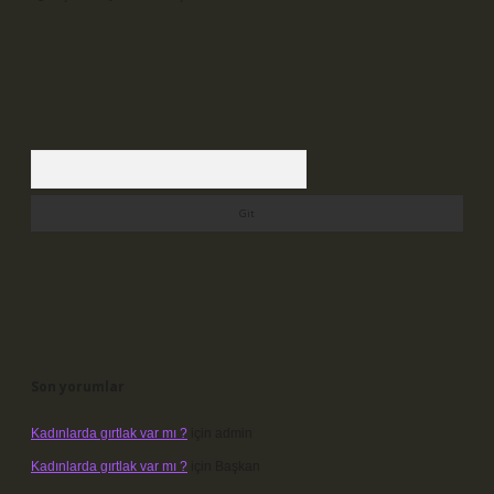
Arama
Son yorumlar
Kadınlarda gırtlak var mı ?
için
admin
Kadınlarda gırtlak var mı ?
için
Başkan