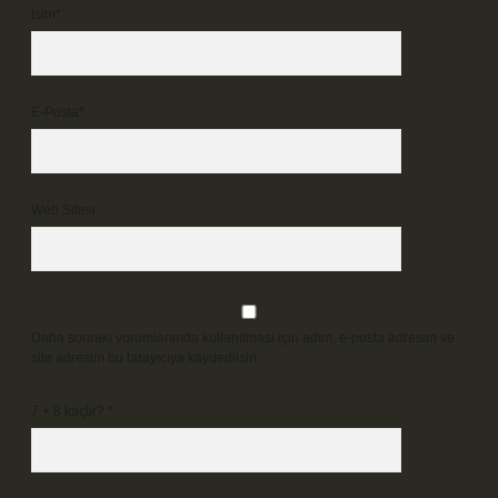
İsim*
E-Posta*
Web Sitesi
Daha sonraki yorumlarımda kullanılması için adım, e-posta adresim ve
site adresim bu tarayıcıya kaydedilsin.
7 + 8 kaçtır?
*