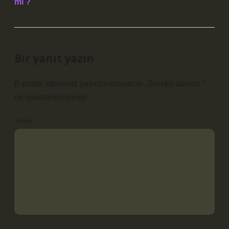
mı ?
Bir yanıt yazın
E-posta adresiniz yayınlanmayacak.
Gerekli alanlar
*
ile işaretlenmişlerdir
Yorum