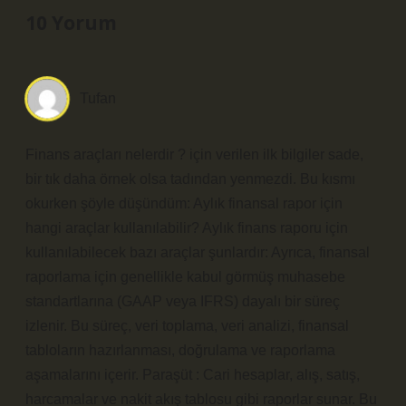
10 Yorum
Tufan
Finans araçları nelerdir ? için verilen ilk bilgiler sade,
bir tık daha örnek olsa tadından yenmezdi. Bu kısmı
okurken şöyle düşündüm: Aylık finansal rapor için
hangi araçlar kullanılabilir? Aylık finans raporu için
kullanılabilecek bazı araçlar şunlardır: Ayrıca, finansal
raporlama için genellikle kabul görmüş muhasebe
standartlarına (GAAP veya IFRS) dayalı bir süreç
izlenir. Bu süreç, veri toplama, veri analizi, finansal
tabloların hazırlanması, doğrulama ve raporlama
aşamalarını içerir. Paraşüt : Cari hesaplar, alış, satış,
harcamalar ve nakit akış tablosu gibi raporlar sunar. Bu