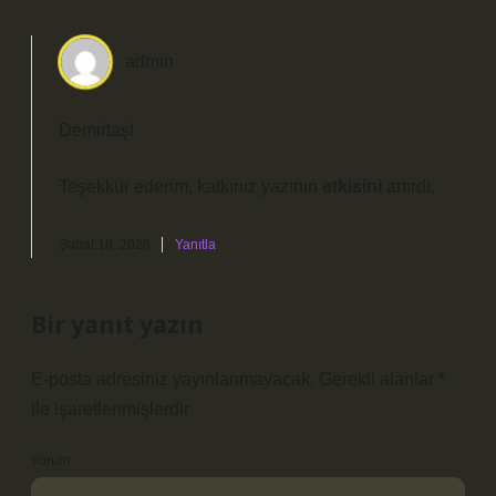
admin
Demirtaş!
Teşekkür ederim, katkınız yazının
etkisini
artırdı.
Şubat 18, 2026
Yanıtla
Bir yanıt yazın
E-posta adresiniz yayınlanmayacak.
Gerekli alanlar
*
ile işaretlenmişlerdir
Yorum