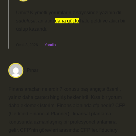
Umut! Kıymetli yorumlarınız sayesinde yazının dili
sadeleşti
, anlatım
daha güçlü
hale geldi ve
akıcı
bir
üslup kazandı.
Ocak 3, 2026
Yanıtla
Pınar
Finans araçları nelerdir ? konusu başlangıçta özenli,
yalnız daha çarpıcı bir giriş beklenirdi. Kısa bir yorum
daha eklemek isterim: Finans alanında cfp nedir? CFP
(Certified Financial Planner) , finansal planlama
konusunda uzmanlaşmış bir profesyonel anlamına
gelir. CFP’nin görevleri arasında: CFP’ler, fiduciary