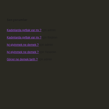
Son yorumlar
Kadınlarda gırtlak var mı ?
için
admin
Kadınlarda gırtlak var mı ?
için
Başkan
Iyi giyinmek ne demek ?
için
admin
Iyi giyinmek ne demek ?
için
Yasemin
Göçer ne demek tarih ?
için
admin