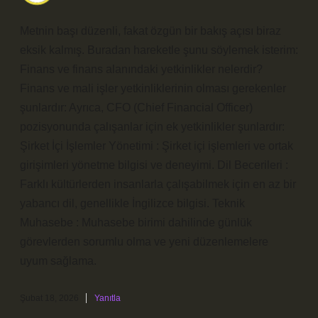
Metnin başı düzenli, fakat özgün bir bakış açısı biraz
eksik kalmış. Buradan hareketle şunu söylemek isterim:
Finans ve finans alanındaki yetkinlikler nelerdir?
Finans ve mali işler yetkinliklerinin olması gerekenler
şunlardır: Ayrıca, CFO (Chief Financial Officer)
pozisyonunda çalışanlar için ek yetkinlikler şunlardır:
Şirket İçi İşlemler Yönetimi : Şirket içi işlemleri ve ortak
girişimleri yönetme bilgisi ve deneyimi. Dil Becerileri :
Farklı kültürlerden insanlarla çalışabilmek için en az bir
yabancı dil, genellikle İngilizce bilgisi. Teknik
Muhasebe : Muhasebe birimi dahilinde günlük
görevlerden sorumlu olma ve yeni düzenlemelere
uyum sağlama.
Şubat 18, 2026
Yanıtla