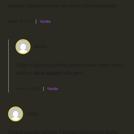
raporlar, istenilen zaman ve yerden görüntülenebilir.
Aralık 16, 2025
Yanıtla
admin
Tufan! Katkınızla birlikte çalışma daha
özgün
,
daha
etkili
ve
daha değerli
hale geldi.
Aralık 16, 2025
Yanıtla
Umut
Finans araçları nelerdir ? konusu başlangıçta özenli,