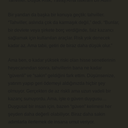
Tahviller: Düşük Risk, Yavaş Ama İstikrarlı Bir Adım
Bir yandan da başka bir konuya geçtik: tahviller.
“Tahviller, aslında çok da karmaşık değil,” dedi. “Bunlar,
bir devlete veya şirkete borç verdiğinde, faiz kazancı
sağlamak için kullanılan araçlar. Risk yok denecek
kadar az. Ama tabii, getiri de biraz daha düşük olur.”
Ama ben, o kadar yüksek riski olan hisse senetlerinin
heyecanından sonra, tahvillerin bana ne kadar
“güvenli” ve “sakin” geldiğini fark ettim. Düşünsenize,
yatırım yapıp geri ödemeyi aldığınızda hiçbir şey
olmuyor. Gerçekten de az riskli ama uzun vadeli bir
kazanç sunuyordu. Ama, işte o güven duygusu…
Duygusal bir insan için, bazen “güven” kelimesi her
şeyden daha değerli olabiliyor. Biraz daha sakin
adımlarla ilerlemek de insana umut veriyor.