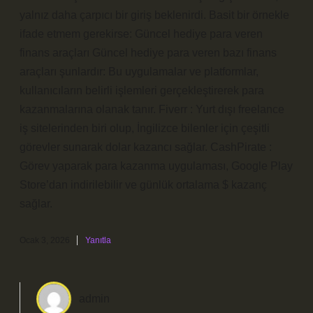
yalnız daha çarpıcı bir giriş beklenirdi. Basit bir örnekle
ifade etmem gerekirse: Güncel hediye para veren
finans araçları Güncel hediye para veren bazı finans
araçları şunlardır: Bu uygulamalar ve platformlar,
kullanıcıların belirli işlemleri gerçekleştirerek para
kazanmalarına olanak tanır. Fiverr : Yurt dışı freelance
iş sitelerinden biri olup, İngilizce bilenler için çeşitli
görevler sunarak dolar kazancı sağlar. CashPirate :
Görev yaparak para kazanma uygulaması, Google Play
Store’dan indirilebilir ve günlük ortalama $ kazanç
sağlar.
Ocak 3, 2026
Yanıtla
admin