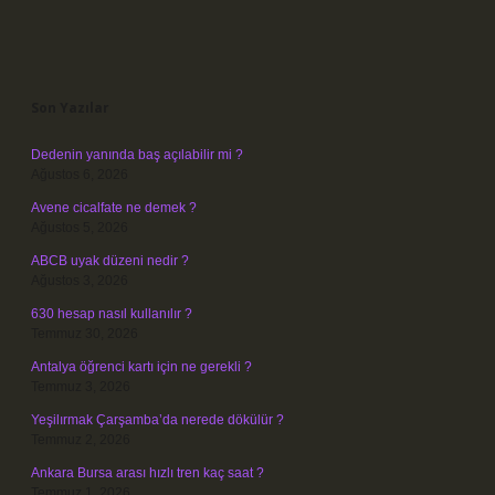
Sidebar
Son Yazılar
Dedenin yanında baş açılabilir mi ?
Ağustos 6, 2026
Avene cicalfate ne demek ?
Ağustos 5, 2026
ABCB uyak düzeni nedir ?
Ağustos 3, 2026
630 hesap nasıl kullanılır ?
Temmuz 30, 2026
Antalya öğrenci kartı için ne gerekli ?
Temmuz 3, 2026
Yeşilırmak Çarşamba’da nerede dökülür ?
Temmuz 2, 2026
Ankara Bursa arası hızlı tren kaç saat ?
Temmuz 1, 2026