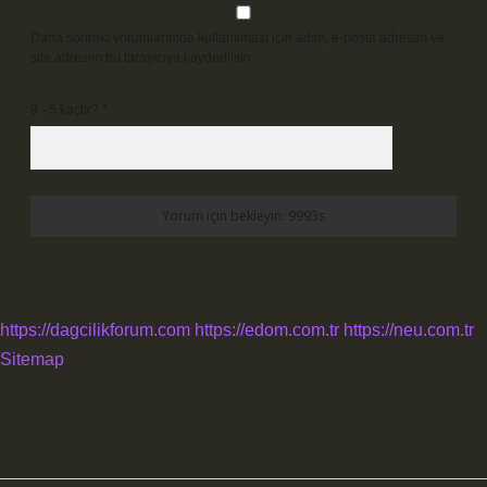
Daha sonraki yorumlarımda kullanılması için adım, e-posta adresim ve
site adresim bu tarayıcıya kaydedilsin.
9 - 5 kaçtır?
*
https://dagcilikforum.com
https://edom.com.tr
https://neu.com.tr
Sitemap