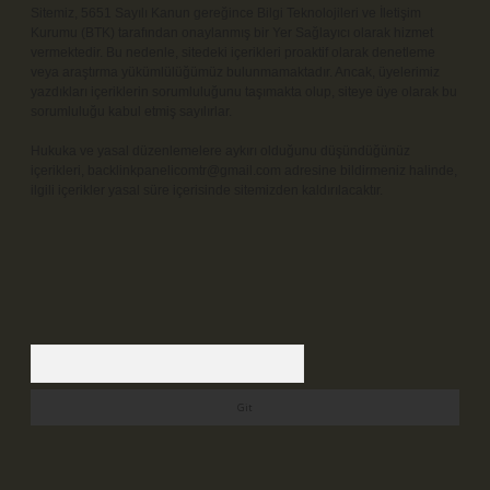
Sitemiz, 5651 Sayılı Kanun gereğince Bilgi Teknolojileri ve İletişim
Kurumu (BTK) tarafından onaylanmış bir Yer Sağlayıcı olarak hizmet
vermektedir. Bu nedenle, sitedeki içerikleri proaktif olarak denetleme
veya araştırma yükümlülüğümüz bulunmamaktadır. Ancak, üyelerimiz
yazdıkları içeriklerin sorumluluğunu taşımakta olup, siteye üye olarak bu
sorumluluğu kabul etmiş sayılırlar.
Hukuka ve yasal düzenlemelere aykırı olduğunu düşündüğünüz
içerikleri,
backlinkpanelicomtr@gmail.com
adresine bildirmeniz halinde,
ilgili içerikler yasal süre içerisinde sitemizden kaldırılacaktır.
Arama