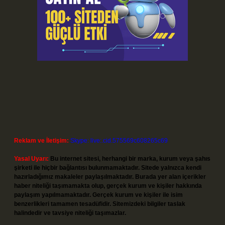
Reklam ve İletişim:
Skype: live:.cid.575569c608265c69
Yasal Uyarı:
Bu internet sitesi, herhangi bir marka, kurum veya şahıs
şirketi ile hiçbir bağlantısı bulunmamaktadır. Sitede yalnızca kendi
hazırladığımız makaleler paylaşılmaktadır. Burada yer alan içerikler
haber niteliği taşımamakta olup, gerçek kurum ve kişiler hakkında
paylaşım yapılmamaktadır. Gerçek kurum ve kişiler ile isim
benzerlikleri tamamen tesadüfidir. Sitemizdeki bilgiler taslak
halindedir ve tavsiye niteliği taşımazlar.