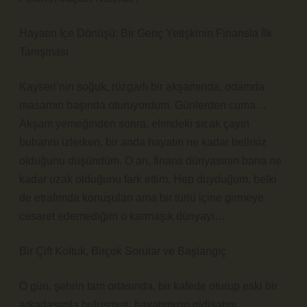
Hayatın İçe Dönüşü: Bir Genç Yetişkinin Finansla İlk
Tanışması
Kayseri’nin soğuk, rüzgarlı bir akşamında, odamda
masamın başında oturuyordum. Günlerden cuma…
Akşam yemeğinden sonra, elimdeki sıcak çayın
buharını izlerken, bir anda hayatın ne kadar belirsiz
olduğunu düşündüm. O an, finans dünyasının bana ne
kadar uzak olduğunu fark ettim. Hep duyduğum, belki
de etrafımda konuşulan ama bir türlü içine girmeye
cesaret edemediğim o karmaşık dünyayı…
Bir Çift Koltuk, Birçok Sorular ve Başlangıç
O gün, şehrin tam ortasında, bir kafede oturup eski bir
arkadaşımla buluşmuş, hayatımızın gidişatını