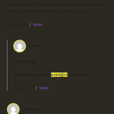
Muhasebe birimi dahilinde günlük görevlerden sorumlu
olma ve yeni düzenlemelere uyum sağlama.
Ocak 29, 2026
Yanıtla
admin
Fahri Çoban!
Yorumlarınız yazının
estetiğini
güçlendirdi.
Ocak 29, 2026
Yanıtla
Demirtaş