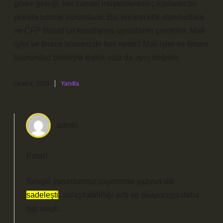
görev gereği, her zaman müşterilerinin çıkarlarını ön
planda tutmak zorundadır. Bu, onların etik standartlara
ve CFP Board’un kurallarına uymalarını gerektirir. Mali
işler ve finans arasındaki fark nedir? Mali işler ve finans
kavramları birbiriyle ilişkili olsa da aynı değildir.
Ocak 8, 2026
Yanıtla
admin
Pınar!
Sevgili yorumlarınız sayesinde yazının dili
sadeleşti
, anlaşılabilirliği
arttı
ve okuyucuya daha
net
ulaştı.