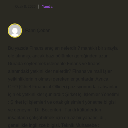
Ocak 8, 2026
Yanıtla
Fahri Çoban
Bu yazıda Finans araçları nelerdir ? mantıklı bir sırayla
ele alınmış, ancak bazı bölümler gereğinden uzun.
Burada söylenmek istenenle Finans ve finans
alanındaki yetkinlikler nelerdir? Finans ve mali işler
yetkinliklerinin olması gerekenler şunlardır: Ayrıca,
CFO (Chief Financial Officer) pozisyonunda çalışanlar
için ek yetkinlikler şunlardır: Şirket İçi İşlemler Yönetimi
: Şirket içi işlemleri ve ortak girişimleri yönetme bilgisi
ve deneyimi. Dil Becerileri : Farklı kültürlerden
insanlarla çalışabilmek için en az bir yabancı dil,
genellikle İngilizce bilgisi. Teknik Muhasebe :