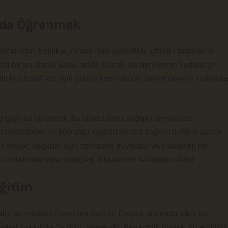
kında Öğrenmek
luktur. Evlilikte, cinsel ilişki genellikle çiftlerin birbirlerini
i bir an olarak kabul edilir. Ancak, bu deneyimin herkes için
ilişki, cinsellikle ilgili geleneksel tabular, beklentiler ve toplumsa
ilgiye sahip olmak, bu süreci daha sağlıklı bir şekilde
lirsizlikleri ve korkuları aşabilmek için sağlıklı iletişim kurma
 bir ihtiyaç değildir; aynı zamanda duygusal ve psikolojik bir
nlamlandırma süreçleri, ilişkilerinin kalitesini etkiler.
Eğitim
 bilgi sunmaktan öteye geçmelidir. Gerçek anlamda etkili bir
l haklar hakkında da bilgi vermelidir. Pedagojik olarak, bu eğitimin