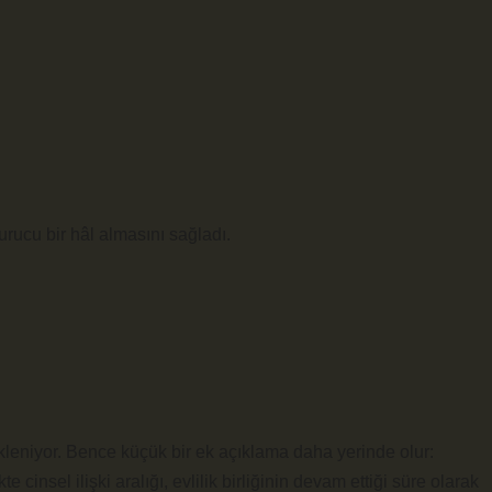
urucu
bir hâl almasını sağladı.
bekleniyor. Bence küçük bir ek açıklama daha yerinde olur:
kte cinsel ilişki aralığı, evlilik birliğinin devam ettiği süre olarak