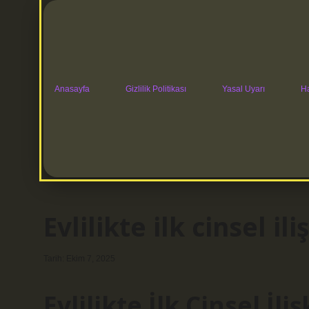
Anasayfa
Gizlilik Politikası
Yasal Uyarı
H
Evlilikte ilk cinsel il
Tarih: Ekim 7, 2025
Evlilikte İlk Cinsel İl