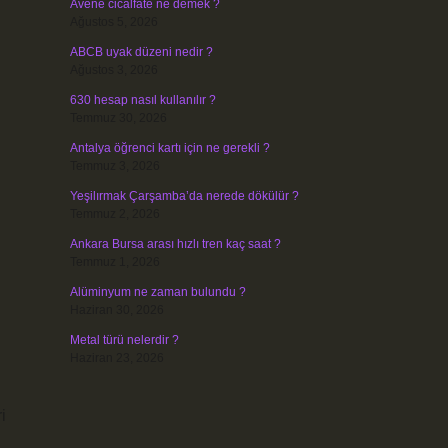
Avene cicalfate ne demek ?
Ağustos 5, 2026
ABCB uyak düzeni nedir ?
Ağustos 3, 2026
630 hesap nasıl kullanılır ?
Temmuz 30, 2026
Antalya öğrenci kartı için ne gerekli ?
Temmuz 3, 2026
Yeşilırmak Çarşamba’da nerede dökülür ?
Temmuz 2, 2026
Ankara Bursa arası hızlı tren kaç saat ?
Temmuz 1, 2026
Alüminyum ne zaman bulundu ?
Haziran 30, 2026
Metal türü nelerdir ?
Haziran 23, 2026
i