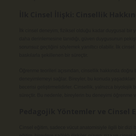
İlk Cinsel İlişki: Cinsellik Hak
İlk cinsel deneyim, fiziksel olduğu kadar duygusal bir yolcu
daha derinlemesine tanıdığı, güven duygusunun pekiştiğ
sorunsuz geçtiğini söylemek yanıltıcı olabilir. İlk cinsel 
baskılarla şekillenen bir süreçtir.
Öğrenme teorileri açısından, cinsellik hakkında doğru b
deneyimlemeyi sağlar. Bireyler, bu konuda yaşadıkları be
becerisi geliştirmelidirler. Cinsellik, yalnızca biyolojik
süreçtir. Bu nedenle, bireylerin bu deneyimi öğrenme ve a
Pedagojik Yöntemler ve Cinsel 
Cinsel eğitim, sadece vücut anatomisiyle ilgili bir dizi
eğitim, bireylere sağlıklı ilişkiler, güven, rıza ve cinse