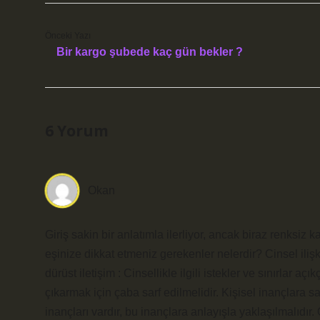
Önceki Yazı
Bir kargo şubede kaç gün bekler ?
6 Yorum
Okan
Giriş sakin bir anlatımla ilerliyor, ancak biraz renksiz
eşinize dikkat etmeniz gerekenler nelerdir? Cinsel ilişk
dürüst iletişim : Cinsellikle ilgili istekler ve sınırlar aç
çıkarmak için çaba sarf edilmelidir. Kişisel inançlara s
inançları vardır, bu inançlara anlayışla yaklaşılmalıdı