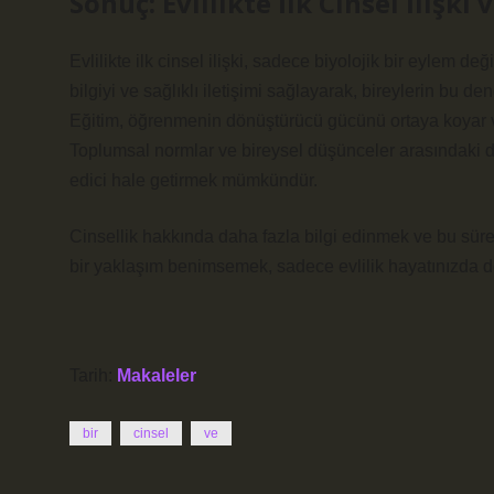
Sonuç: Evlilikte İlk Cinsel İlişki 
Evlilikte ilk cinsel ilişki, sadece biyolojik bir eylem 
bilgiyi ve sağlıklı iletişimi sağlayarak, bireylerin bu 
Eğitim, öğrenmenin dönüştürücü gücünü ortaya koyar ve 
Toplumsal normlar ve bireysel düşünceler arasındaki deng
edici hale getirmek mümkündür.
Cinsellik hakkında daha fazla bilgi edinmek ve bu süreç
bir yaklaşım benimsemek, sadece evlilik hayatınızda değ
Tarih:
Makaleler
bir
cinsel
ve