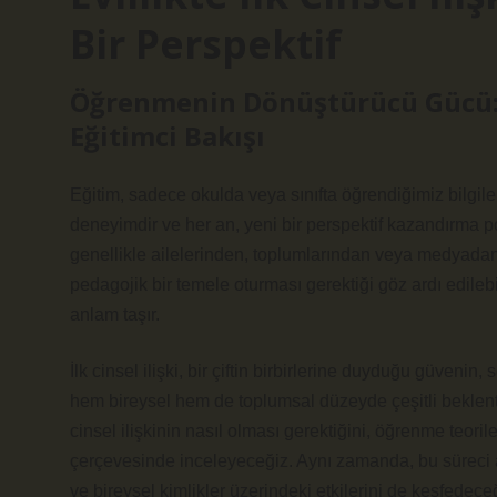
Bir Perspektif
Öğrenmenin Dönüştürücü Gücü: Ev
Eğitimci Bakışı
Eğitim, sadece okulda veya sınıfta öğrendiğimiz bilgile
deneyimdir ve her an, yeni bir perspektif kazandırma pot
genellikle ailelerinden, toplumlarından veya medyadan edi
pedagojik bir temele oturması gerektiği göz ardı edilebil
anlam taşır.
İlk cinsel ilişki, bir çiftin birbirlerine duyduğu güveni
hem bireysel hem de toplumsal düzeyde çeşitli beklentile
cinsel ilişkinin nasıl olması gerektiğini, öğrenme teoril
çerçevesinde inceleyeceğiz. Aynı zamanda, bu süreci anl
ve bireysel kimlikler üzerindeki etkilerini de keşfedece