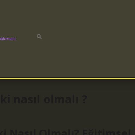
akkımızda
işki nasıl olmalı ?
işki Nasıl Olmalı? Eğitimsel