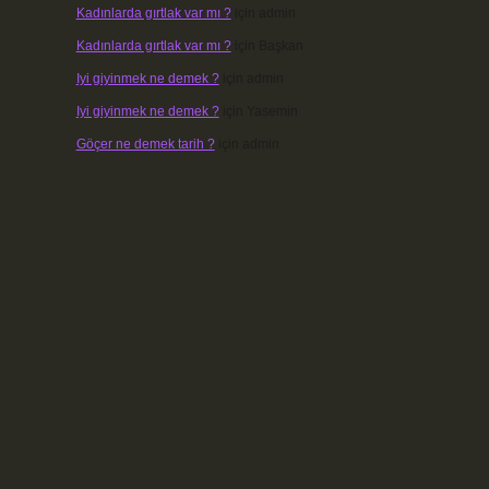
Kadınlarda gırtlak var mı ?
için
admin
Kadınlarda gırtlak var mı ?
için
Başkan
Iyi giyinmek ne demek ?
için
admin
Iyi giyinmek ne demek ?
için
Yasemin
Göçer ne demek tarih ?
için
admin