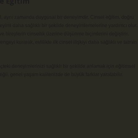
ve Eğitim
değil, aynı zamanda duygusal bir deneyimdir. Cinsel eğitim, doğru
deneyimi daha sağlıklı bir şekilde deneyimlemelerine yardımcı olur.
bireylerin cinsellik üzerine düşünme biçimlerini değiştirir.
eyi kurarak, evlilikte ilk cinsel ilişkiyi daha sağlıklı ve tatmin
teki deneyimlerinizi sağlıklı bir şekilde anlamak için eğitimsel
il, genel yaşam kalitenizde de büyük farklar yaratabilir.