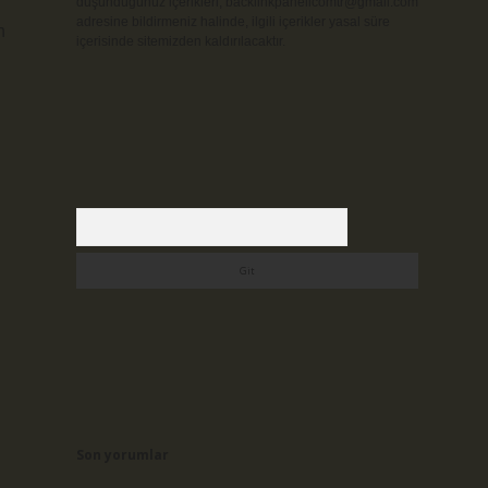
düşündüğünüz içerikleri,
backlinkpanelicomtr@gmail.com
adresine bildirmeniz halinde, ilgili içerikler yasal süre
n
içerisinde sitemizden kaldırılacaktır.
Arama
Son yorumlar