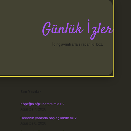
Günlük İzler
İlginç ayrıntılarla sıradanlığı boz.
Sidebar
betci
Son Yazılar
Köpeğin ağzı haram mıdır ?
Ağustos 7, 2026
Dedenin yanında baş açılabilir mi ?
Ağustos 6, 2026