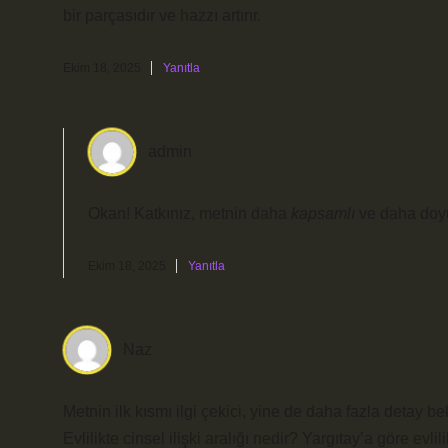
bir parçasıdır ve hazzı artırır.
Ekim 18, 2025
Yanıtla
admin
Okan! Katkınız, metnin daha
kapsamlı
ve daha
doy
Ekim 18, 2025
Yanıtla
Naz
Metnin ilk kısmı ilgi çekici, yine de daha fazla detay 
Evlilikte cinsel ilişki aralığı nedir? Yargıtay’a göre evlili