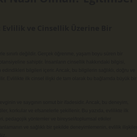
lilik ve Cinsellik Üzerine Bir
rle sınırlı değildir. Gerçek öğrenme, yaşam boyu süren bir
ansiyeline sahiptir. İnsanların cinsellik hakkındaki bilgisi,
ndikleri bilgileri içerir. Ancak, bu bilgilerin sağlıklı, doğru ve
ir. Evlilikte ilk cinsel ilişki de tam olarak bu bağlamda büyük bir
n, sevginin ve saygının somut bir ifadesidir. Ancak, bu deneyim,
r, korkular ve efsanelerle şekillenir. Bu yazıda, evlilikte ilk
eri, pedagojik yöntemler ve bireysel/toplumsal etkiler
amanın ve sağlıklı bir şekilde deneyimlemenin, evlilik ilişkiler
ğiz.