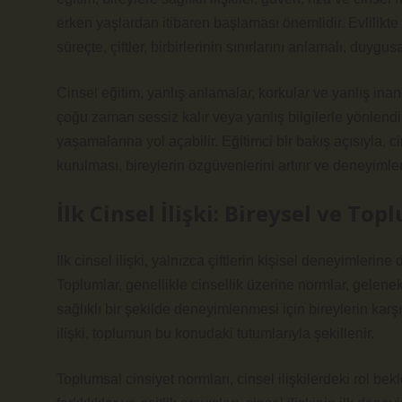
erken yaşlardan itibaren başlaması önemlidir. Evlilikte 
süreçte, çiftler, birbirlerinin sınırlarını anlamalı, duygu
Cinsel eğitim, yanlış anlamalar, korkular ve yanlış ina
çoğu zaman sessiz kalır veya yanlış bilgilerle yönlendirir
yaşamalarına yol açabilir. Eğitimci bir bakış açısıyla, ci
kurulması, bireylerin özgüvenlerini artırır ve deneyimle
İlk Cinsel İlişki: Bireysel ve Top
İlk cinsel ilişki, yalnızca çiftlerin kişisel deneyimler
Toplumlar, genellikle cinsellik üzerine normlar, gelenek
sağlıklı bir şekilde deneyimlenmesi için bireylerin karşıl
ilişki, toplumun bu konudaki tutumlarıyla şekillenir.
Toplumsal cinsiyet normları, cinsel ilişkilerdeki rol bekl