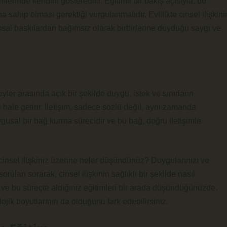
eyimlerinde kendini gösterebilir. Eğitimli bir bakış açısıyla, bu
na sahip olması gerektiği vurgulanmalıdır. Evlilikte cinsel ilişkini
lumsal baskılardan bağımsız olarak birbirlerine duyduğu saygı ve
Bireyler arasında açık bir şekilde duygu, istek ve sınırların
hale getirir. İletişim, sadece sözlü değil, aynı zamanda
duygusal bir bağ kurma sürecidir ve bu bağ, doğru iletişimle
k cinsel ilişkiniz üzerine neler düşündünüz? Duygularınızı ve
uları sorarak, cinsel ilişkinin sağlıklı bir şekilde nasıl
i ve bu süreçte aldığınız eğitimleri bir arada düşündüğünüzde,
lojik boyutlarının da olduğunu fark edebilirsiniz.