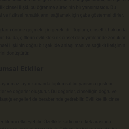
ilk cinsel ilişki, bu öğrenme sürecinin bir yansımasıdır. Bu
sal ve fiziksel rahatlıklarını sağlamak için çaba göstermelidirler.
nçların önüne geçmek için gereklidir. Toplum, cinsellik hakkında
. Bu da, çiftlerin evlilikteki ilk cinsel deneyimlerinde zorluklar
nsel ilişkinin doğru bir şekilde anlaşılması ve sağlıklı iletişimin
rini dönüştürür.
lumsal Etkiler
ine dayanmaz; aynı zamanda toplumsal bir yansıma gösterir.
ler ve değerler oluşturur. Bu değerler, cinselliğin doğru ve
aştığı engelleri de beraberinde getirebilir. Evlilikte ilk cinsel
entilerini etkileyebilir. Özellikle kadın ve erkek arasında