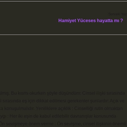
Sonraki Yaz
Hamiyet Yüceses hayatta mı ?
 kalmış. Bu kısmı okurken şöyle düşündüm: Cinsel ilişki sırasında
i sırasında eş için dikkat edilmesi gerekenler şunlardır: Açık ve
ıkça konuşulmalıdır. Yeniliklere açıklık : Cinselliği rutin olmaktan
aygı : Her iki eşin de kabul edilebilir davranışlar konusunda
r. Ön sevişmeye önem verme : Ön sevişme, cinsel ilişkinin önemli