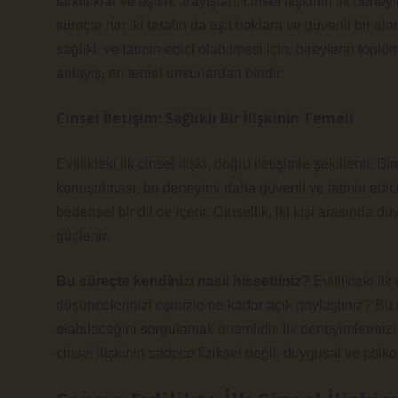
farklılıklar ve eşitlik arayışları, cinsel ilişkinin ilk den
süreçte her iki tarafın da eşit haklara ve güvenli bir ala
sağlıklı ve tatmin edici olabilmesi için, bireylerin top
anlayış, en temel unsurlardan biridir.
Cinsel İletişim: Sağlıklı Bir İlişkinin Temeli
Evlilikteki ilk cinsel ilişki, doğru iletişimle şekillenir. 
konuşulması, bu deneyimi daha güvenli ve tatmin edici 
bedensel bir dil de içerir. Cinsellik, iki kişi arasında 
güçlenir.
Bu süreçte kendinizi nasıl hissettiniz?
Evlilikteki il
düşüncelerinizi eşinizle ne kadar açık paylaştınız? Bu sor
olabileceğini sorgulamak önemlidir. İlk deneyimleriniz
cinsel ilişkinin sadece fiziksel değil, duygusal ve psiko