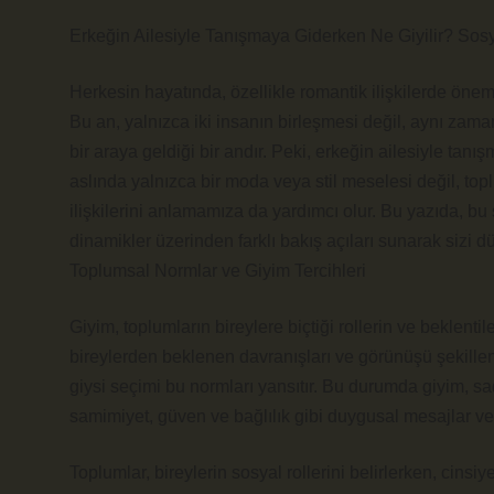
Erkeğin Ailesiyle Tanışmaya Giderken Ne Giyilir? Sosyo
Herkesin hayatında, özellikle romantik ilişkilerde öneml
Bu an, yalnızca iki insanın birleşmesi değil, aynı zaman
bir araya geldiği bir andır. Peki, erkeğin ailesiyle ta
aslında yalnızca bir moda veya stil meselesi değil, toplum
ilişkilerini anlamamıza da yardımcı olur. Bu yazıda, b
dinamikler üzerinden farklı bakış açıları sunarak siz
Toplumsal Normlar ve Giyim Tercihleri
Giyim, toplumların bireylere biçtiği rollerin ve beklent
bireylerden beklenen davranışları ve görünüşü şekillend
giysi seçimi bu normları yansıtır. Bu durumda giyim, sad
samimiyet, güven ve bağlılık gibi duygusal mesajlar verm
Toplumlar, bireylerin sosyal rollerini belirlerken, cinsiye