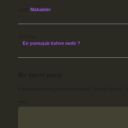
Tarih:
Makaleler
Önceki Yazı
En yumuşak kahve nedir ?
Bir yanıt yazın
E-posta adresiniz yayınlanmayacak.
Gerekli alanlar
*
i
Yorum