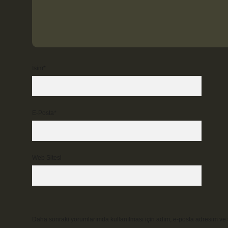
İsim*
E-Posta*
Web Sitesi
Daha sonraki yorumlarımda kullanılması için adım, e-posta adresim ve s