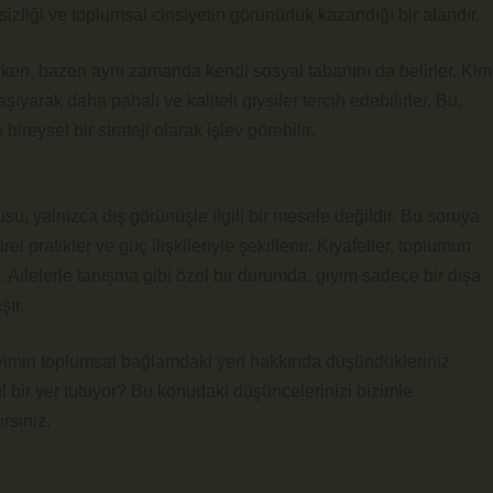
tsizliği ve toplumsal cinsiyetin görünürlük kazandığı bir alandır.
rirken, bazen aynı zamanda kendi sosyal tabanını da belirler. Kim
şıyarak daha pahalı ve kaliteli giysiler tercih edebilirler. Bu,
ireysel bir strateji olarak işlev görebilir.
r
su, yalnızca dış görünüşle ilgili bir mesele değildir. Bu soruya
el pratikler ve güç ilişkileriyle şekillenir. Kıyafetler, toplumun
ir. Ailelerle tanışma gibi özel bir durumda, giyim sadece bir dışa
şır.
 Giyimin toplumsal bağlamdaki yeri hakkında düşündükleriniz
l bir yer tutuyor? Bu konudaki düşüncelerinizi bizimle
rsiniz.