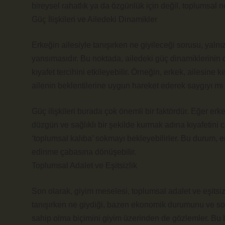
bireysel rahatlık ya da özgünlük için değil, toplumsal 
Güç İlişkileri ve Ailedeki Dinamikler
Erkeğin ailesiyle tanışırken ne giyileceği sorusu, yaln
yansımasıdır. Bu noktada, ailedeki güç dinamiklerinin de
kıyafet tercihini etkileyebilir. Örneğin, erkek, ailesine
ailenin beklentilerine uygun hareket ederek saygıyı mı
Güç ilişkileri burada çok önemli bir faktördür. Eğer erkek,
düzgün ve sağlıklı bir şekilde kurmak adına kıyafetini cid
‘toplumsal kalıba’ sokmayı bekleyebilirler. Bu durum, er
edinme çabasına dönüşebilir.
Toplumsal Adalet ve Eşitsizlik
Son olarak, giyim meselesi, toplumsal adalet ve eşitsizli
tanışırken ne giydiği, bazen ekonomik durumunu ve sosy
sahip olma biçimini giyim üzerinden de gözlemler. Bu b