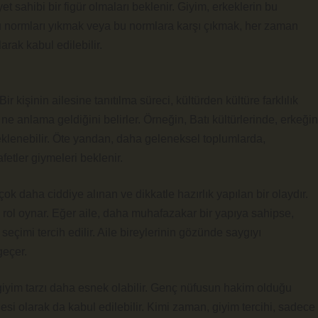
et sahibi bir figür olmaları beklenir. Giyim, erkeklerin bu
Bu normları yıkmak veya bu normlara karşı çıkmak, her zaman
arak kabul edilebilir.
Bir kişinin ailesine tanıtılma süreci, kültürden kültüre farklılık
n ne anlama geldiğini belirler. Örneğin, Batı kültürlerinde, erkeğin
eklenebilir. Öte yandan, daha geleneksel toplumlarda,
fetler giymeleri beklenir.
çok daha ciddiye alınan ve dikkatle hazırlık yapılan bir olaydır.
k rol oynar. Eğer aile, daha muhafazakar bir yapıya sahipse,
 seçimi tercih edilir. Aile bireylerinin gözünde saygıyı
geçer.
giyim tarzı daha esnek olabilir. Genç nüfusun hakim olduğu
esi olarak da kabul edilebilir. Kimi zaman, giyim tercihi, sadece