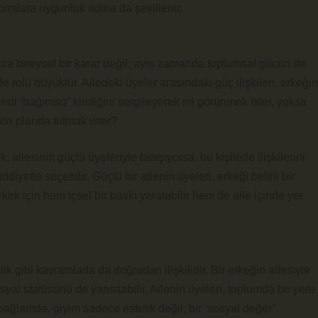
normlara uygunluk adına da şekillenir.
ızca bireysel bir karar değil, aynı zamanda toplumsal gücün de
 rolü büyüktür. Ailedeki üyeler arasındaki güç ilişkileri, erkeğin
 kendi ‘bağımsız’ kimliğini sergileyerek mi görünmek ister, yoksa
 ön planda tutmak ister?
 ailesinin güçlü üyeleriyle tanışıyorsa, bu kişilerle ilişkilerini
diyetle seçebilir. Güçlü bir ailenin üyeleri, erkeği belirli bir
kek için hem içsel bir baskı yaratabilir hem de aile içinde yer
k gibi kavramlarla da doğrudan ilişkilidir. Bir erkeğin ailesiyle
al statüsünü de yansıtabilir. Ailenin üyeleri, toplumda bir yere
ağlamda, giyim sadece estetik değil, bir ‘sosyal değer’