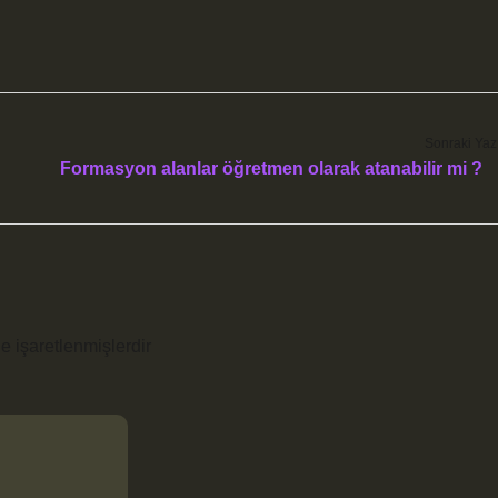
Sonraki Yaz
Formasyon alanlar öğretmen olarak atanabilir mi ?
le işaretlenmişlerdir