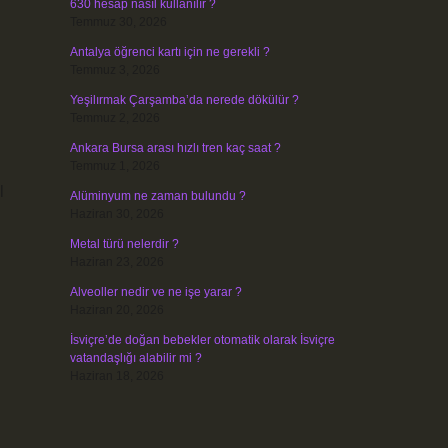
630 hesap nasıl kullanılır ?
Temmuz 30, 2026
Antalya öğrenci kartı için ne gerekli ?
Temmuz 3, 2026
Yeşilırmak Çarşamba’da nerede dökülür ?
Temmuz 2, 2026
Ankara Bursa arası hızlı tren kaç saat ?
Temmuz 1, 2026
l
Alüminyum ne zaman bulundu ?
Haziran 30, 2026
Metal türü nelerdir ?
Haziran 23, 2026
Alveoller nedir ve ne işe yarar ?
Haziran 20, 2026
İsviçre’de doğan bebekler otomatik olarak İsviçre
vatandaşlığı alabilir mi ?
Haziran 18, 2026