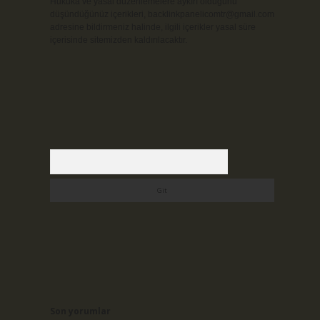
Hukuka ve yasal düzenlemelere aykırı olduğunu
düşündüğünüz içerikleri,
backlinkpanelicomtr@gmail.com
adresine bildirmeniz halinde, ilgili içerikler yasal süre
içerisinde sitemizden kaldırılacaktır.
Arama
Son yorumlar