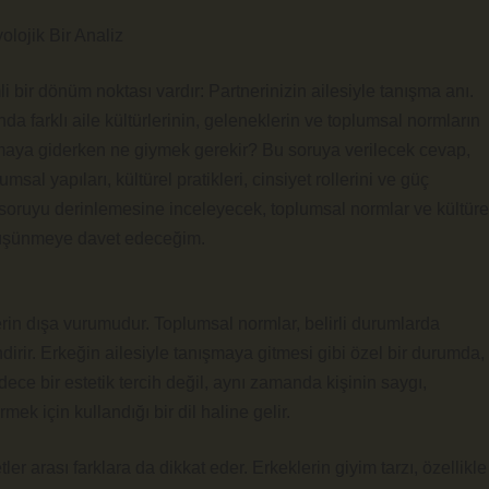
lojik Bir Analiz
i bir dönüm noktası vardır: Partnerinizin ailesiyle tanışma anı.
da farklı aile kültürlerinin, geleneklerin ve toplumsal normların
nışmaya giderken ne giymek gerekir? Bu soruya verilecek cevap,
sal yapıları, kültürel pratikleri, cinsiyet rollerini ve güç
u soruyu derinlemesine inceleyecek, toplumsal normlar ve kültüre
i düşünmeye davet edeceğim.
ilerin dışa vurumudur. Toplumsal normlar, belirli durumlarda
irir. Erkeğin ailesiyle tanışmaya gitmesi gibi özel bir durumda,
ece bir estetik tercih değil, aynı zamanda kişinin saygı,
ek için kullandığı bir dil haline gelir.
tler arası farklara da dikkat eder. Erkeklerin giyim tarzı, özellikle