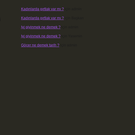
Kadınlarda gırtlak var mı ?
için
admin
Kadınlarda gırtlak var mı ?
için
Başkan
i
Iyi giyinmek ne demek ?
için
admin
Iyi giyinmek ne demek ?
için
Yasemin
Göçer ne demek tarih ?
için
admin