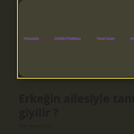
Anasayfa
Gizlilik Politikası
Yasal Uyarı
H
Erkeğin ailesiyle ta
giyilir ?
Tarih: Şubat 3, 2026