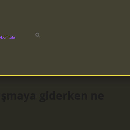
akkımızda
nışmaya giderken ne