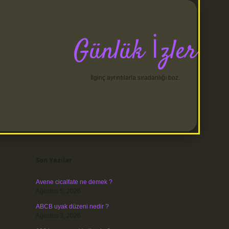
Günlük İzler
İlginç ayrıntılarla sıradanlığı boz.
Sidebar
betci
Son Yazılar
Avene cicalfate ne demek ?
Ağustos 5, 2026
ABCB uyak düzeni nedir ?
Ağustos 3, 2026