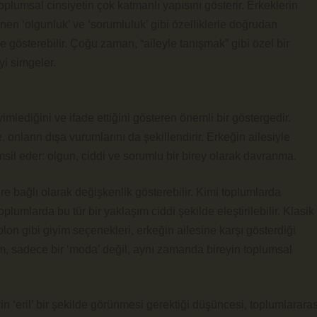
oplumsal cinsiyetin çok katmanlı yapısını gösterir. Erkeklerin
en ‘olgunluk’ ve ‘sorumluluk’ gibi özelliklerle doğrudan
ile gösterebilir. Çoğu zaman, “aileyle tanışmak” gibi özel bir
iyi simgeler.
yimlediğini ve ifade ettiğini gösteren önemli bir göstergedir.
e, onların dışa vurumlarını da şekillendirir. Erkeğin ailesiyle
msil eder: olgun, ciddi ve sorumlu bir birey olarak davranma.
re bağlı olarak değişkenlik gösterebilir. Kimi toplumlarda
plumlarda bu tür bir yaklaşım ciddi şekilde eleştirilebilir. Klasik
olon gibi giyim seçenekleri, erkeğin ailesine karşı gösterdiği
im, sadece bir ‘moda’ değil, aynı zamanda bireyin toplumsal
in ‘eril’ bir şekilde görünmesi gerektiği düşüncesi, toplumlararas