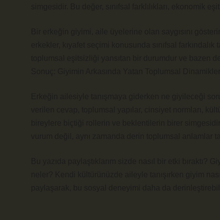
simgesidir. Bu değer, sınıfsal farklılıkları, ekonomik eşi
Bir erkeğin giyimi, aile üyelerine olan saygısını göste
erkekler, kıyafet seçimi konusunda sınıfsal farkındalık ta
toplumsal eşitsizliği yansıtan bir durumdur ve bazen de b
Sonuç: Giyimin Arkasında Yatan Toplumsal Dinamikle
Erkeğin ailesiyle tanışmaya giderken ne giyileceği soru
verilen cevap, toplumsal yapılar, cinsiyet normları, kültür
bireylere biçtiği rollerin ve beklentilerin birer simgesid
vurum değil, aynı zamanda derin toplumsal anlamlar ta
Bu yazıda paylaştıklarım sizde nasıl bir etki bıraktı?
neler? Kendi kültürünüzde aileyle tanışırken giyim nası
paylaşarak, bu sosyal deneyimi daha da derinleştirebili