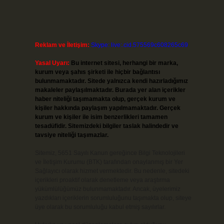
Reklam ve İletişim:
Skype: live:.cid.575569c608265c69
Yasal Uyarı:
Bu internet sitesi, herhangi bir marka,
kurum veya şahıs şirketi ile hiçbir bağlantısı
bulunmamaktadır. Sitede yalnızca kendi hazırladığımız
makaleler paylaşılmaktadır. Burada yer alan içerikler
haber niteliği taşımamakta olup, gerçek kurum ve
kişiler hakkında paylaşım yapılmamaktadır. Gerçek
kurum ve kişiler ile isim benzerlikleri tamamen
tesadüfidir. Sitemizdeki bilgiler taslak halindedir ve
tavsiye niteliği taşımazlar.
Sitemiz, 5651 Sayılı Kanun gereğince Bilgi Teknolojileri
ve İletişim Kurumu (BTK) tarafından onaylanmış bir Yer
Sağlayıcı olarak hizmet vermektedir. Bu nedenle, sitedeki
içerikleri proaktif olarak denetleme veya araştırma
yükümlülüğümüz bulunmamaktadır. Ancak, üyelerimiz
yazdıkları içeriklerin sorumluluğunu taşımakta olup, siteye
üye olarak bu sorumluluğu kabul etmiş sayılırlar.