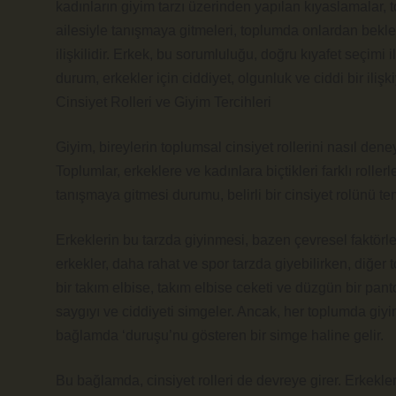
kadınların giyim tarzı üzerinden yapılan kıyaslamalar, t
ailesiyle tanışmaya gitmeleri, toplumda onlardan beklen
ilişkilidir. Erkek, bu sorumluluğu, doğru kıyafet seçimi 
durum, erkekler için ciddiyet, olgunluk ve ciddi bir ilişk
Cinsiyet Rolleri ve Giyim Tercihleri
Giyim, bireylerin toplumsal cinsiyet rollerini nasıl dene
Toplumlar, erkeklere ve kadınlara biçtikleri farklı rollerl
tanışmaya gitmesi durumu, belirli bir cinsiyet rolünü te
Erkeklerin bu tarzda giyinmesi, bazen çevresel faktörle
erkekler, daha rahat ve spor tarzda giyebilirken, diğer to
bir takım elbise, takım elbise ceketi ve düzgün bir pant
saygıyı ve ciddiyeti simgeler. Ancak, her toplumda giy
bağlamda ‘duruşu’nu gösteren bir simge haline gelir.
Bu bağlamda, cinsiyet rolleri de devreye girer. Erkekler