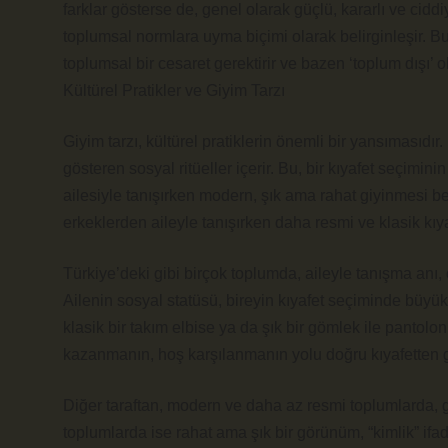
farklar gösterse de, genel olarak güçlü, kararlı ve ciddiy
toplumsal normlara uyma biçimi olarak belirginleşir. 
toplumsal bir cesaret gerektirir ve bazen ‘toplum dışı’ ol
Kültürel Pratikler ve Giyim Tarzı
Giyim tarzı, kültürel pratiklerin önemli bir yansımasıdır. 
gösteren sosyal ritüeller içerir. Bu, bir kıyafet seçimini
ailesiyle tanışırken modern, şık ama rahat giyinmesi b
erkeklerden aileyle tanışırken daha resmi ve klasik kıya
Türkiye’deki gibi birçok toplumda, aileyle tanışma anı, 
Ailenin sosyal statüsü, bireyin kıyafet seçiminde büyü
klasik bir takım elbise ya da şık bir gömlek ile pantolon
kazanmanın, hoş karşılanmanın yolu doğru kıyafetten 
Diğer taraftan, modern ve daha az resmi toplumlarda, 
toplumlarda ise rahat ama şık bir görünüm, “kimlik” ifad