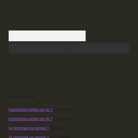
Arama
Son yorumlar
Kadınlarda gırtlak var mı ?
için
admin
Kadınlarda gırtlak var mı ?
için
Başkan
Iyi giyinmek ne demek ?
için
admin
Iyi giyinmek ne demek ?
için
Yasemin