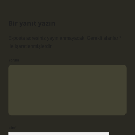
Bir yanıt yazın
E-posta adresiniz yayınlanmayacak.
Gerekli alanlar
*
ile işaretlenmişlerdir
Yorum
İsim*