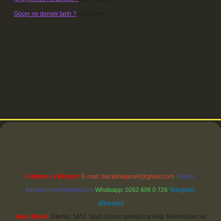
Göçer ne demek tarih ?
için
admin
etci
Reklam ve İletişim:
E-mail:
backlinkpaneli@gmail.com
Teams:
forumhizmeti@gmail.com
Whatsapp: 0262 606 0 726
Telegram:
@karabul
Yasal Uyarı:
Sitemiz, 5651 Sayılı Kanun gereğince Bilgi Teknolojileri ve