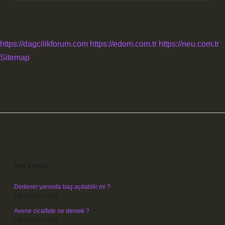
https://dagcilikforum.com
https://edom.com.tr
https://neu.com.tr
Sitemap
Sidebar
Son Yazılar
Dedenin yanında baş açılabilir mi ?
Ağustos 6, 2026
Avene cicalfate ne demek ?
Ağustos 5, 2026