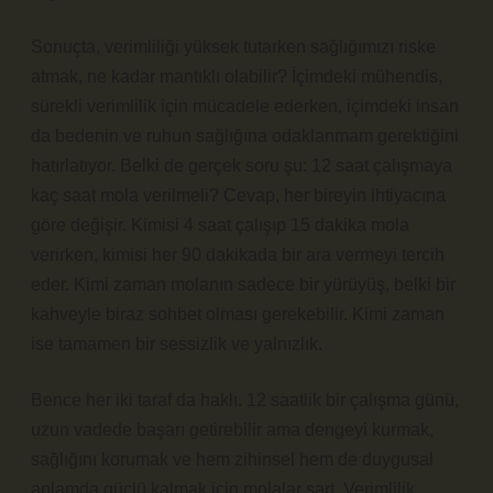
Sonuçta, verimliliği yüksek tutarken sağlığımızı riske
atmak, ne kadar mantıklı olabilir? İçimdeki mühendis,
sürekli verimlilik için mücadele ederken, içimdeki insan
da bedenin ve ruhun sağlığına odaklanmam gerektiğini
hatırlatıyor. Belki de gerçek soru şu: 12 saat çalışmaya
kaç saat mola verilmeli? Cevap, her bireyin ihtiyacına
göre değişir. Kimisi 4 saat çalışıp 15 dakika mola
verirken, kimisi her 90 dakikada bir ara vermeyi tercih
eder. Kimi zaman molanın sadece bir yürüyüş, belki bir
kahveyle biraz sohbet olması gerekebilir. Kimi zaman
ise tamamen bir sessizlik ve yalnızlık.
Bence her iki taraf da haklı. 12 saatlik bir çalışma günü,
uzun vadede başarı getirebilir ama dengeyi kurmak,
sağlığını korumak ve hem zihinsel hem de duygusal
anlamda güçlü kalmak için molalar şart. Verimlilik,