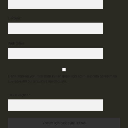
E-Posta*
Web Sitesi
Daha sonraki yorumlarımda kullanılması için adım, e-posta adresim ve
site adresim bu tarayıcıya kaydedilsin.
10 - 4 kaçtır?
*