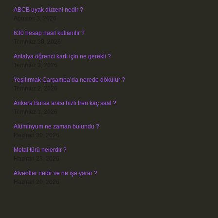
ABCB uyak düzeni nedir ?
Ağustos 3, 2026
630 hesap nasıl kullanılır ?
Temmuz 30, 2026
Antalya öğrenci kartı için ne gerekli ?
Temmuz 3, 2026
Yeşilırmak Çarşamba’da nerede dökülür ?
Temmuz 2, 2026
Ankara Bursa arası hızlı tren kaç saat ?
Temmuz 1, 2026
Alüminyum ne zaman bulundu ?
Haziran 30, 2026
Metal türü nelerdir ?
Haziran 23, 2026
Alveoller nedir ve ne işe yarar ?
Haziran 20, 2026