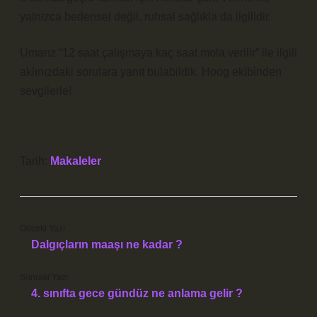
yalnızca bedensel değil, ruhsal sağlıkla da ilgilidir.
Umarız “12 saat çalışmaya kaç saat mola verilir” ile ilgili
aklınızdaki sorulara yanıt bulabildik. Hoog ekibinden
sevgilerle!
Tarih:
Makaleler
Önceki Yazı
Dalgıçların maaşı ne kadar ?
Sonraki Yazı
4. sınıfta gece gündüz ne anlama gelir ?