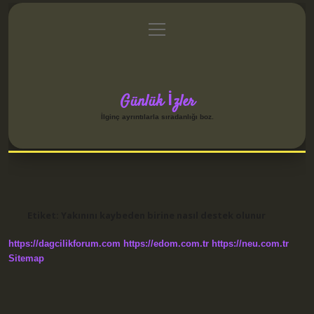
menüyü
Anasayfa
Gizlilik Politikası
Yasal Uyarı
aç
Hakkımızda
Günlük İzler
İlginç ayrıntılarla sıradanlığı boz.
Etiket:
Yakınını kaybeden birine nasıl destek olunur
https://dagcilikforum.com
https://edom.com.tr
https://neu.com.tr
Sitemap