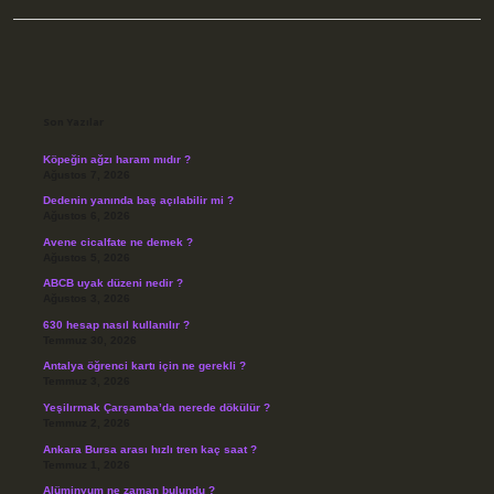
Sidebar
Son Yazılar
Köpeğin ağzı haram mıdır ?
Ağustos 7, 2026
Dedenin yanında baş açılabilir mi ?
Ağustos 6, 2026
Avene cicalfate ne demek ?
Ağustos 5, 2026
ABCB uyak düzeni nedir ?
Ağustos 3, 2026
630 hesap nasıl kullanılır ?
Temmuz 30, 2026
Antalya öğrenci kartı için ne gerekli ?
Temmuz 3, 2026
Yeşilırmak Çarşamba’da nerede dökülür ?
Temmuz 2, 2026
Ankara Bursa arası hızlı tren kaç saat ?
Temmuz 1, 2026
Alüminyum ne zaman bulundu ?