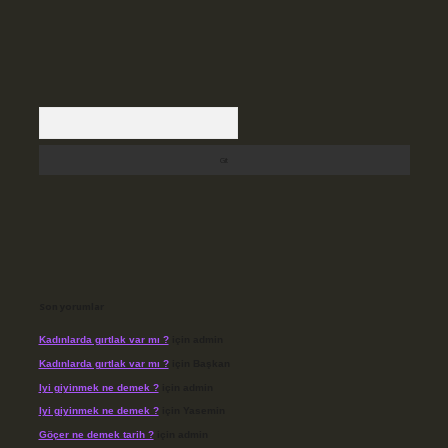
Arama
Son yorumlar
Kadınlarda gırtlak var mı ?
için
admin
Kadınlarda gırtlak var mı ?
için
Başkan
Iyi giyinmek ne demek ?
için
admin
Iyi giyinmek ne demek ?
için
Yasemin
Göçer ne demek tarih ?
için
admin