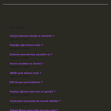
Sidebar
Son Yazılar
Vaziyet planının ölçeği ne olmalıdır ?
Ağustos 9, 2026
Köpeğin ağzı haram mıdır ?
Ağustos 7, 2026
Dedenin yanında baş açılabilir mi ?
Ağustos 6, 2026
Avene cicalfate ne demek ?
Ağustos 5, 2026
ABCB uyak düzeni nedir ?
Ağustos 3, 2026
630 hesap nasıl kullanılır ?
Temmuz 30, 2026
Antalya öğrenci kartı için ne gerekli ?
Temmuz 3, 2026
Yeşilırmak Çarşamba’da nerede dökülür ?
Temmuz 2, 2026
Ankara Bursa arası hızlı tren kaç saat ?