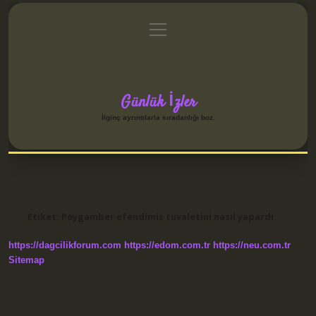
menüyü
Anasayfa
Gizlilik Politikası
Yasal Uyarı
aç
Hakkımızda
Günlük İzler
İlginç ayrıntılarla sıradanlığı boz.
Etiket:
Peygamber efendimiz tuvaletini nasıl yapardı
https://dagcilikforum.com
https://edom.com.tr
https://neu.com.tr
Sitemap