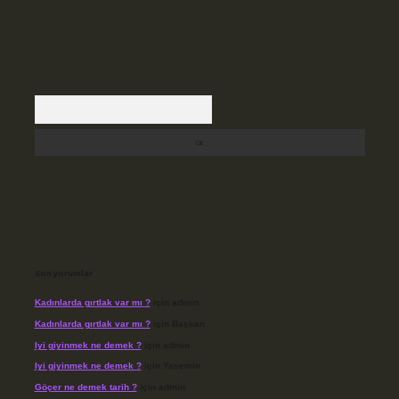
Arama
Son yorumlar
Kadınlarda gırtlak var mı ?
için
admin
Kadınlarda gırtlak var mı ?
için
Başkan
Iyi giyinmek ne demek ?
için
admin
Iyi giyinmek ne demek ?
için
Yasemin
Göçer ne demek tarih ?
için
admin