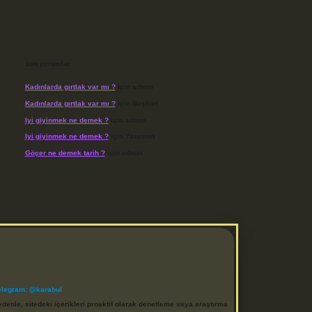
Son yorumlar
Kadınlarda gırtlak var mı ?
için
admin
Kadınlarda gırtlak var mı ?
için
Başkan
Iyi giyinmek ne demek ?
için
admin
Iyi giyinmek ne demek ?
için
Yasemin
Göçer ne demek tarih ?
için
admin
elegram: @karabul
denle, sitedeki içerikleri proaktif olarak denetleme veya araştırma