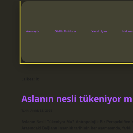
Anasayfa
Gizlilik Politikası
Yasal Uyarı
Hakkım
Etiket:
lt
Aslanın nesli tükeniyor m
Tarih: Aralık 13, 2025
Aslanın Nesli Tükeniyor Mu? Antropolojik Bir Perspektiften
Arasındaki Bağlantı İnsanlık tarihinin her aşamasında, farklı