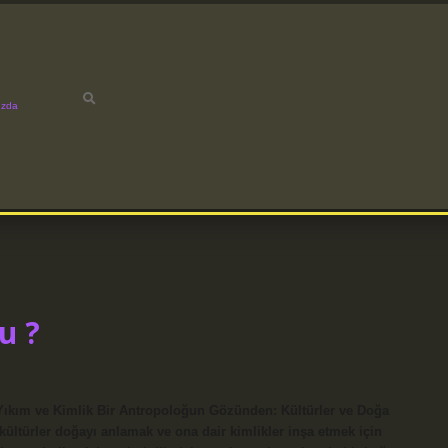
ızda
u ?
 Yıkım ve Kimlik Bir Antropoloğun Gözünden: Kültürler ve Doğa
 kültürler doğayı anlamak ve ona dair kimlikler inşa etmek için