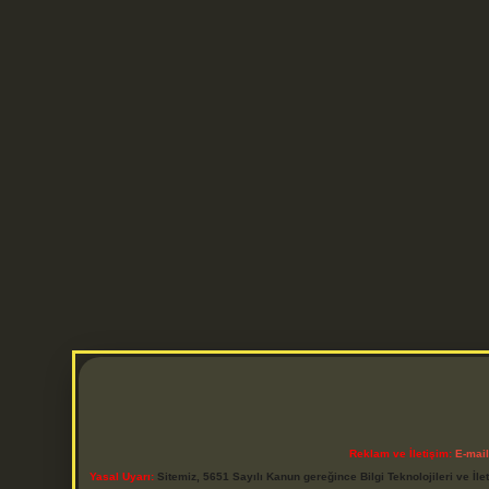
Reklam ve İletişim:
E-mai
Yasal Uyarı:
Sitemiz, 5651 Sayılı Kanun gereğince Bilgi Teknolojileri ve İl