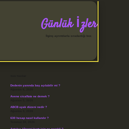
Günlük İzler
İlginç ayrıntılarla sıradanlığı boz.
Sidebar
betci
Son Yazılar
Dedenin yanında baş açılabilir mi ?
Ağustos 6, 2026
Avene cicalfate ne demek ?
Ağustos 5, 2026
ABCB uyak düzeni nedir ?
Ağustos 3, 2026
630 hesap nasıl kullanılır ?
Temmuz 30, 2026
Antalya öğrenci kartı için ne gerekli ?