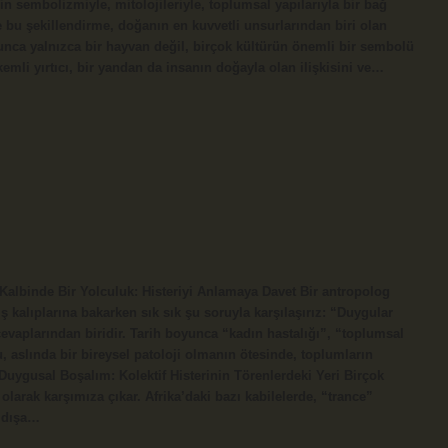
erin sembolizmiyle, mitolojileriyle, toplumsal yapılarıyla bir bağ
ve bu şekillendirme, doğanın en kuvvetli unsurlarından biri olan
oyunca yalnızca bir hayvan değil, birçok kültürün önemli bir sembolü
kemli yırtıcı, bir yandan da insanın doğayla olan ilişkisini ve…
?
 Kalbinde Bir Yolculuk: Histeriyi Anlamaya Davet Bir antropolog
ış kalıplarına bakarken sık sık şu soruyla karşılaşırız: “Duygular
cevaplarından biridir. Tarih boyunca “kadın hastalığı”, “toplumsal
gu, aslında bir bireysel patoloji olmanın ötesinde, toplumların
 Duygusal Boşalım: Kolektif Histerinin Törenlerdeki Yeri Birçok
i olarak karşımıza çıkar. Afrika’daki bazı kabilelerde, “trance”
ı dışa…