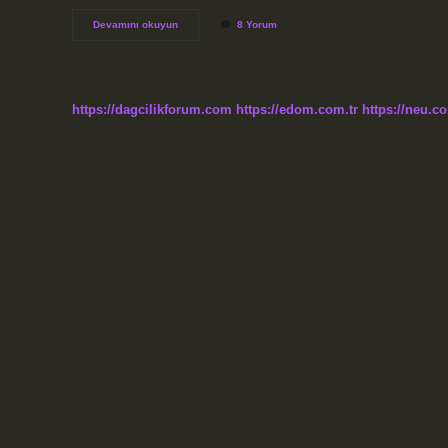
Histeri
Devamını okuyun
8 Yorum
kimlerde
görülür
?
https://dagcilikforum.com
https://edom.com.tr
https://neu.co