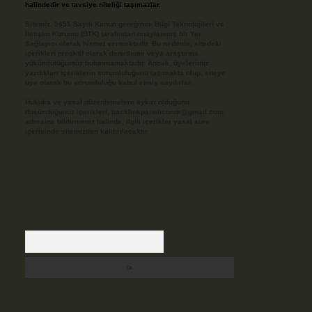
halindedir ve tavsiye niteliği taşımazlar.
Sitemiz, 5651 Sayılı Kanun gereğince Bilgi Teknolojileri ve
İletişim Kurumu (BTK) tarafından onaylanmış bir Yer
Sağlayıcı olarak hizmet vermektedir. Bu nedenle, sitedeki
içerikleri proaktif olarak denetleme veya araştırma
yükümlülüğümüz bulunmamaktadır. Ancak, üyelerimiz
yazdıkları içeriklerin sorumluluğunu taşımakta olup, siteye
üye olarak bu sorumluluğu kabul etmiş sayılırlar.
Hukuka ve yasal düzenlemelere aykırı olduğunu
düşündüğünüz içerikleri,
backlinkpanelicomtr@gmail.com
adresine bildirmeniz halinde, ilgili içerikler yasal süre
içerisinde sitemizden kaldırılacaktır.
Arama