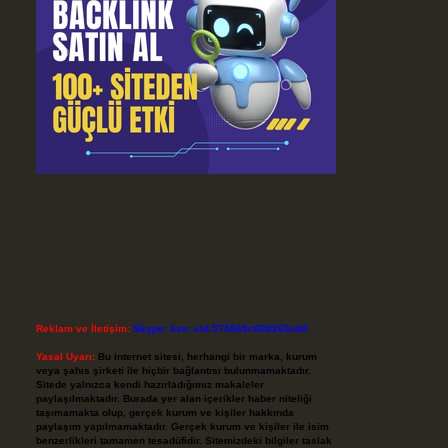
Reklam ve İletişim:
Skype: live:.cid.575569c608265c69
Yasal Uyarı:
Bu internet sitesi, herhangi bir marka, kurum
veya şahıs şirketi ile hiçbir bağlantısı bulunmamaktadır.
Sitede yalnızca kendi hazırladığımız makaleler
paylaşılmaktadır. Burada yer alan içerikler haber niteliği
taşımamakta olup, gerçek kurum ve kişiler hakkında
paylaşım yapılmamaktadır. Gerçek kurum ve kişiler ile isim
benzerlikleri tamamen tesadüfidir. Sitemizdeki bilgiler taslak