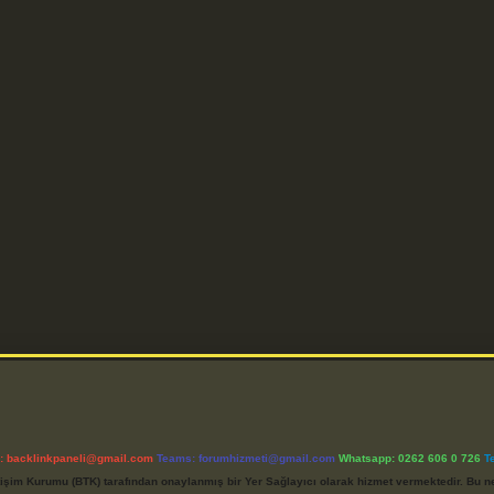
l:
backlinkpaneli@gmail.com
Teams:
forumhizmeti@gmail.com
Whatsapp: 0262 606 0 726
T
etişim Kurumu (BTK) tarafından onaylanmış bir Yer Sağlayıcı olarak hizmet vermektedir. Bu ne