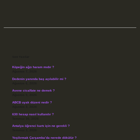
Sidebar
Son Yazılar
Köpeğin ağzı haram mıdır ?
Ağustos 7, 2026
Dedenin yanında baş açılabilir mi ?
Ağustos 6, 2026
Avene cicalfate ne demek ?
Ağustos 5, 2026
ABCB uyak düzeni nedir ?
Ağustos 3, 2026
630 hesap nasıl kullanılır ?
Temmuz 30, 2026
Antalya öğrenci kartı için ne gerekli ?
Temmuz 3, 2026
Yeşilırmak Çarşamba’da nerede dökülür ?