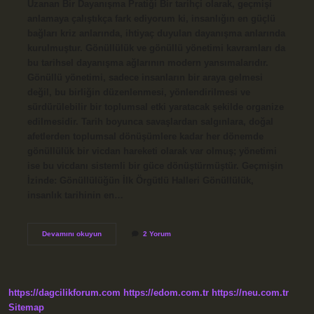
Uzanan Bir Dayanışma Pratiği Bir tarihçi olarak, geçmişi
anlamaya çalıştıkça fark ediyorum ki, insanlığın en güçlü
bağları kriz anlarında, ihtiyaç duyulan dayanışma anlarında
kurulmuştur. Gönüllülük ve gönüllü yönetimi kavramları da
bu tarihsel dayanışma ağlarının modern yansımalarıdır.
Gönüllü yönetimi, sadece insanların bir araya gelmesi
değil, bu birliğin düzenlenmesi, yönlendirilmesi ve
sürdürülebilir bir toplumsal etki yaratacak şekilde organize
edilmesidir. Tarih boyunca savaşlardan salgınlara, doğal
afetlerden toplumsal dönüşümlere kadar her dönemde
gönüllülük bir vicdan hareketi olarak var olmuş; yönetimi
ise bu vicdanı sistemli bir güce dönüştürmüştür. Geçmişin
İzinde: Gönüllülüğün İlk Örgütlü Halleri Gönüllülük,
insanlık tarihinin en…
Gönüllü
Devamını okuyun
2 Yorum
Yönetimi
Nedir
?
https://dagcilikforum.com
https://edom.com.tr
https://neu.com.tr
Sitemap