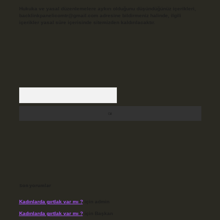
Hukuka ve yasal düzenlemelere aykırı olduğunu düşündüğünüz içerikleri,
backlinkpanelicomtr@gmail.com
adresine bildirmeniz halinde, ilgili
içerikler yasal süre içerisinde sitemizden kaldırılacaktır.
Arama
Son yorumlar
Kadınlarda gırtlak var mı ?
için
admin
Kadınlarda gırtlak var mı ?
için
Başkan