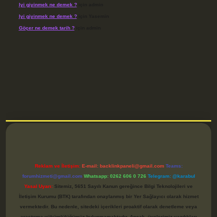
Iyi giyinmek ne demek ?
için
admin
Iyi giyinmek ne demek ?
için
Yasemin
Göçer ne demek tarih ?
için
admin
etci
Reklam ve İletişim:
E-mail:
backlinkpaneli@gmail.com
Teams:
forumhizmeti@gmail.com
Whatsapp: 0262 606 0 726
Telegram: @karabul
Yasal Uyarı:
Sitemiz, 5651 Sayılı Kanun gereğince Bilgi Teknolojileri ve
İletişim Kurumu (BTK) tarafından onaylanmış bir Yer Sağlayıcı olarak hizmet
vermektedir. Bu nedenle, sitedeki içerikleri proaktif olarak denetleme veya
araştırma yükümlülüğümüz bulunmamaktadır. Ancak, üyelerimiz yazdıkları