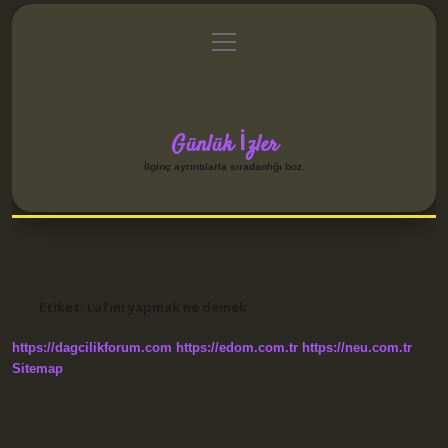
menüyü
Anasayfa
Gizlilik Politikası
Yasal Uyarı
aç
Hakkımızda
Günlük İzler
İlginç ayrıntılarla sıradanlığı boz.
Etiket:
Lafını yapmak ne demek
https://dagcilikforum.com
https://edom.com.tr
https://neu.com.tr
Sitemap