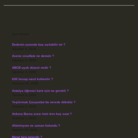
Sidebar
Son Yazılar
Dedenin yanında baş açılabilir mi ?
Ağustos 6, 2026
Avene cicalfate ne demek ?
Ağustos 5, 2026
ABCB uyak düzeni nedir ?
Ağustos 3, 2026
630 hesap nasıl kullanılır ?
Temmuz 30, 2026
Antalya öğrenci kartı için ne gerekli ?
Temmuz 3, 2026
Yeşilırmak Çarşamba’da nerede dökülür ?
Temmuz 2, 2026
Ankara Bursa arası hızlı tren kaç saat ?
Temmuz 1, 2026
Alüminyum ne zaman bulundu ?
Haziran 30, 2026
Metal türü nelerdir ?