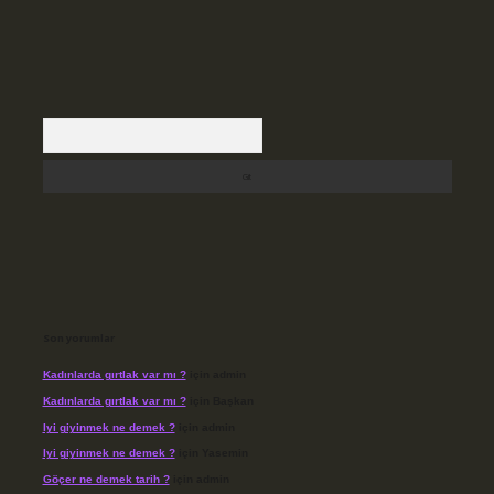
Arama
Son yorumlar
Kadınlarda gırtlak var mı ?
için
admin
Kadınlarda gırtlak var mı ?
için
Başkan
Iyi giyinmek ne demek ?
için
admin
Iyi giyinmek ne demek ?
için
Yasemin
Göçer ne demek tarih ?
için
admin