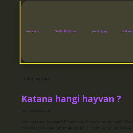
Anasayfa
Gizlilik Politikası
Yasal Uyarı
Hakkım
Etiket:
katana
Katana hangi hayvan ?
Tarih: Ekim 31, 2025
Katana Hangi Hayvan? Efsanelerle Gerçeklerin Kesiştiği Bir 
zihnimizde hemen bir imge canlanır. “Katana” da onlardan bir