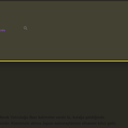
ızda
Merak Yolculuğu Bazı kelimeler vardır ki, kulağa geldiğinde
idir. Kimimizin aklına Japon samuraylarının efsanevi kılıcı gelir,