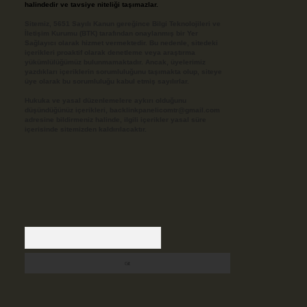
halindedir ve tavsiye niteliği taşımazlar.
Sitemiz, 5651 Sayılı Kanun gereğince Bilgi Teknolojileri ve
İletişim Kurumu (BTK) tarafından onaylanmış bir Yer
Sağlayıcı olarak hizmet vermektedir. Bu nedenle, sitedeki
içerikleri proaktif olarak denetleme veya araştırma
yükümlülüğümüz bulunmamaktadır. Ancak, üyelerimiz
yazdıkları içeriklerin sorumluluğunu taşımakta olup, siteye
üye olarak bu sorumluluğu kabul etmiş sayılırlar.
Hukuka ve yasal düzenlemelere aykırı olduğunu
düşündüğünüz içerikleri,
backlinkpanelicomtr@gmail.com
adresine bildirmeniz halinde, ilgili içerikler yasal süre
içerisinde sitemizden kaldırılacaktır.
Arama