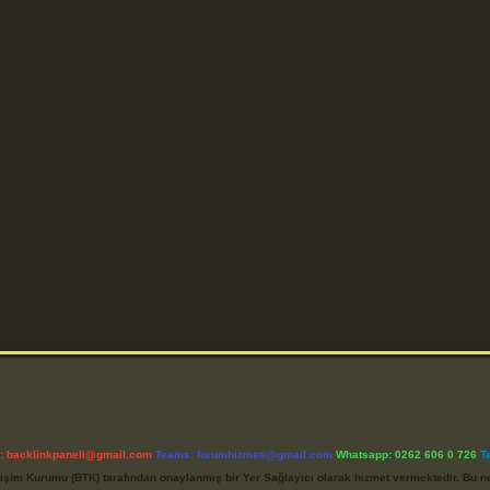
l:
backlinkpaneli@gmail.com
Teams:
forumhizmeti@gmail.com
Whatsapp: 0262 606 0 726
T
etişim Kurumu (BTK) tarafından onaylanmış bir Yer Sağlayıcı olarak hizmet vermektedir. Bu ne