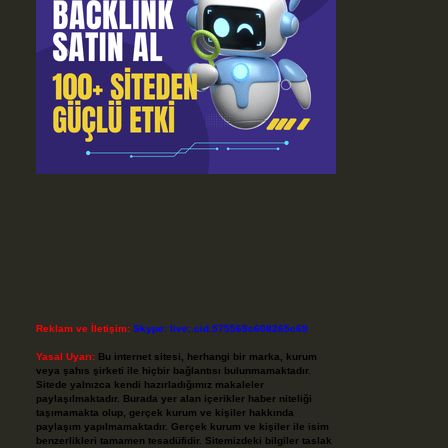
Reklam ve İletişim:
Skype: live:.cid.575569c608265c69
Yasal Uyarı:
Bu internet sitesi, herhangi bir marka, kurum
veya şahıs şirketi ile hiçbir bağlantısı bulunmamaktadır.
Sitede yalnızca kendi hazırladığımız makaleler
paylaşılmaktadır. Burada yer alan içerikler haber niteliği
taşımamakta olup, gerçek kurum ve kişiler hakkında
paylaşım yapılmamaktadır. Gerçek kurum ve kişiler ile isim
benzerlikleri tamamen tesadüfidir. Sitemizdeki bilgiler taslak