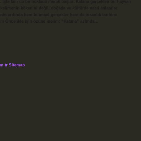
z. İşte tam da bu noktada merak başlar: Katana gerçekten bir hayvan
kelimenin kökenini değil, doğada ve kültürde nasıl anlamlar
enin ardında hem bilimsel gerçekler hem de insanlık tarihine
lım Öncelikle işin özüne inelim: “Katana” aslında…
m.tr
Sitemap