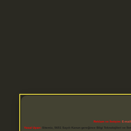
Reklam ve İletişim:
E-mai
Yasal Uyarı:
Sitemiz, 5651 Sayılı Kanun gereğince Bilgi Teknolojileri ve İl