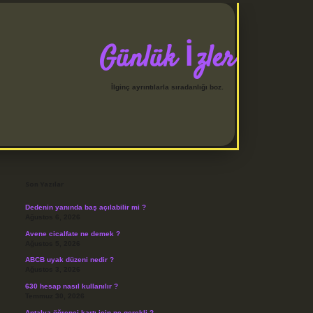
Günlük İzler
İlginç ayrıntılarla sıradanlığı boz.
Sidebar
betci
Son Yazılar
Dedenin yanında baş açılabilir mi ?
Ağustos 6, 2026
Avene cicalfate ne demek ?
Ağustos 5, 2026
ABCB uyak düzeni nedir ?
Ağustos 3, 2026
630 hesap nasıl kullanılır ?
Temmuz 30, 2026
Antalya öğrenci kartı için ne gerekli ?