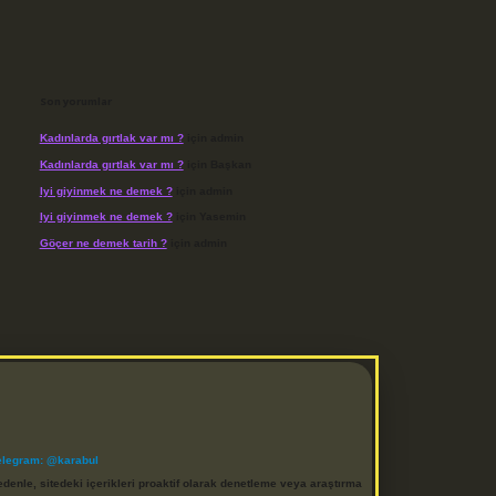
Son yorumlar
Kadınlarda gırtlak var mı ?
için
admin
Kadınlarda gırtlak var mı ?
için
Başkan
Iyi giyinmek ne demek ?
için
admin
Iyi giyinmek ne demek ?
için
Yasemin
Göçer ne demek tarih ?
için
admin
elegram: @karabul
denle, sitedeki içerikleri proaktif olarak denetleme veya araştırma