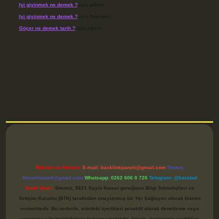
Iyi giyinmek ne demek ?
için
admin
Iyi giyinmek ne demek ?
için
Yasemin
Göçer ne demek tarih ?
için
admin
etci
Reklam ve İletişim:
E-mail:
backlinkpaneli@gmail.com
Teams:
forumhizmeti@gmail.com
Whatsapp: 0262 606 0 726
Telegram: @karabul
Yasal Uyarı:
Sitemiz, 5651 Sayılı Kanun gereğince Bilgi Teknolojileri ve
İletişim Kurumu (BTK) tarafından onaylanmış bir Yer Sağlayıcı olarak hizmet
vermektedir. Bu nedenle, sitedeki içerikleri proaktif olarak denetleme veya
araştırma yükümlülüğümüz bulunmamaktadır. Ancak, üyelerimiz yazdıkları