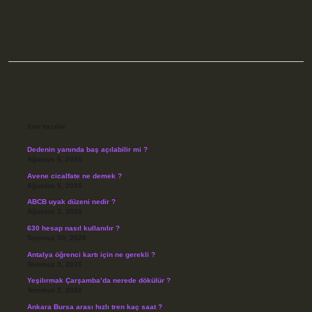
Sidebar
Son Yazılar
Dedenin yanında baş açılabilir mi ?
Ağustos 6, 2026
Avene cicalfate ne demek ?
Ağustos 5, 2026
ABCB uyak düzeni nedir ?
Ağustos 3, 2026
630 hesap nasıl kullanılır ?
Temmuz 30, 2026
Antalya öğrenci kartı için ne gerekli ?
Temmuz 3, 2026
Yeşilırmak Çarşamba’da nerede dökülür ?
Temmuz 2, 2026
Ankara Bursa arası hızlı tren kaç saat ?