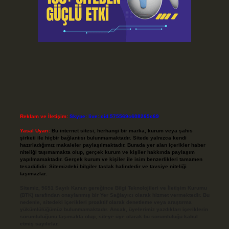
Reklam ve İletişim:
Skype: live:.cid.575569c608265c69
Yasal Uyarı:
Bu internet sitesi, herhangi bir marka, kurum veya şahıs
şirketi ile hiçbir bağlantısı bulunmamaktadır. Sitede yalnızca kendi
hazırladığımız makaleler paylaşılmaktadır. Burada yer alan içerikler haber
niteliği taşımamakta olup, gerçek kurum ve kişiler hakkında paylaşım
yapılmamaktadır. Gerçek kurum ve kişiler ile isim benzerlikleri tamamen
tesadüfidir. Sitemizdeki bilgiler taslak halindedir ve tavsiye niteliği
taşımazlar.
Sitemiz, 5651 Sayılı Kanun gereğince Bilgi Teknolojileri ve İletişim Kurumu
(BTK) tarafından onaylanmış bir Yer Sağlayıcı olarak hizmet vermektedir. Bu
nedenle, sitedeki içerikleri proaktif olarak denetleme veya araştırma
yükümlülüğümüz bulunmamaktadır. Ancak, üyelerimiz yazdıkları içeriklerin
sorumluluğunu taşımakta olup, siteye üye olarak bu sorumluluğu kabul
etmiş sayılırlar.