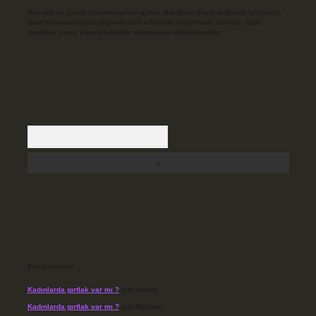
Hukuka ve yasal düzenlemelere aykırı olduğunu düşündüğünüz içerikleri,
backlinkpanelicomtr@gmail.com
adresine bildirmeniz halinde, ilgili
içerikler yasal süre içerisinde sitemizden kaldırılacaktır.
Arama
Son yorumlar
Kadınlarda gırtlak var mı ?
için
admin
Kadınlarda gırtlak var mı ?
için
Başkan