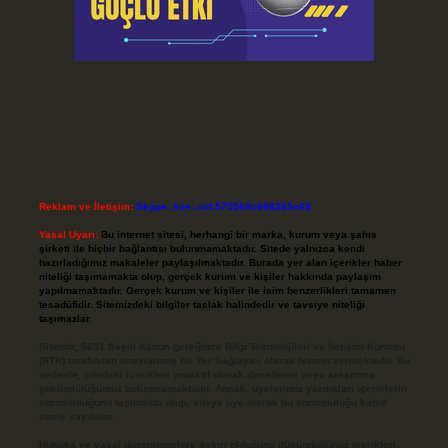
Reklam ve İletişim:
Skype: live:.cid.575569c608265c69
Yasal Uyarı:
Bu internet sitesi, herhangi bir marka, kurum veya şahıs
şirketi ile hiçbir bağlantısı bulunmamaktadır. Sitede yalnızca kendi
hazırladığımız makaleler paylaşılmaktadır. Burada yer alan içerikler haber
niteliği taşımamakta olup, gerçek kurum ve kişiler hakkında paylaşım
yapılmamaktadır. Gerçek kurum ve kişiler ile isim benzerlikleri tamamen
tesadüfidir. Sitemizdeki bilgiler taslak halindedir ve tavsiye niteliği
taşımazlar.
Sitemiz, 5651 Sayılı Kanun gereğince Bilgi Teknolojileri ve İletişim Kurumu
(BTK) tarafından onaylanmış bir Yer Sağlayıcı olarak hizmet vermektedir. Bu
nedenle, sitedeki içerikleri proaktif olarak denetleme veya araştırma
yükümlülüğümüz bulunmamaktadır. Ancak, üyelerimiz yazdıkları içeriklerin
sorumluluğunu taşımakta olup, siteye üye olarak bu sorumluluğu kabul
etmiş sayılırlar.
Hukuka ve yasal düzenlemelere aykırı olduğunu düşündüğünüz içerikleri,