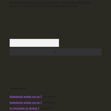
backlinkpanelicomtr@gmail.com
adresine bildirmeniz halinde, ilgili
içerikler yasal süre içerisinde sitemizden kaldırılacaktır.
Arama
Son yorumlar
Kadınlarda gırtlak var mı ?
için
admin
Kadınlarda gırtlak var mı ?
için
Başkan
Iyi giyinmek ne demek ?
için
admin