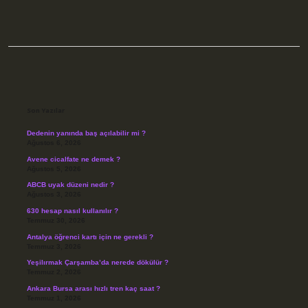
Sidebar
Son Yazılar
Dedenin yanında baş açılabilir mi ?
Ağustos 6, 2026
Avene cicalfate ne demek ?
Ağustos 5, 2026
ABCB uyak düzeni nedir ?
Ağustos 3, 2026
630 hesap nasıl kullanılır ?
Temmuz 30, 2026
Antalya öğrenci kartı için ne gerekli ?
Temmuz 3, 2026
Yeşilırmak Çarşamba’da nerede dökülür ?
Temmuz 2, 2026
Ankara Bursa arası hızlı tren kaç saat ?
Temmuz 1, 2026