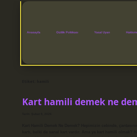
Anasayfa
Gizlilik Politikası
Yasal Uyarı
Hakkım
Etiket:
hamili
Kart hamili demek ne de
Tarih: Şubat 9, 2026
Kart Hamili Demek Ne Demek? Hepimizin cebinde, çantasının d
kartı, belki de sanal kart vardır. Ama ya kart hamili olmak? 