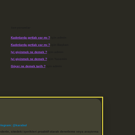
Son yorumlar
Kadınlarda gırtlak var mı ?
için
admin
Kadınlarda gırtlak var mı ?
için
Başkan
Iyi giyinmek ne demek ?
için
admin
Iyi giyinmek ne demek ?
için
Yasemin
Göçer ne demek tarih ?
için
admin
elegram: @karabul
denle, sitedeki içerikleri proaktif olarak denetleme veya araştırma