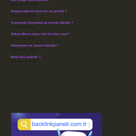
Temmuz 30, 2026
Antalya öğrenci kartı için ne gerekli ?
Temmuz 3, 2026
Yeşilırmak Çarşamba’da nerede dökülür ?
Temmuz 2, 2026
Ankara Bursa arası hızlı tren kaç saat ?
Temmuz 1, 2026
Alüminyum ne zaman bulundu ?
Haziran 30, 2026
Metal türü nelerdir ?
Haziran 23, 2026