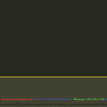
l:
backlinkpaneli@gmail.com
Teams:
forumhizmeti@gmail.com
Whatsapp: 0262 606 0 726
T
etişim Kurumu (BTK) tarafından onaylanmış bir Yer Sağlayıcı olarak hizmet vermektedir. Bu ne