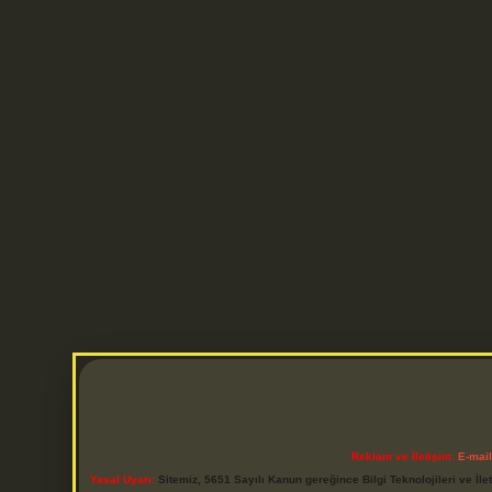
Reklam ve İletişim:
E-mai
Yasal Uyarı:
Sitemiz, 5651 Sayılı Kanun gereğince Bilgi Teknolojileri ve İl