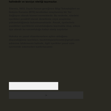
halindedir ve tavsiye niteliği taşımazlar.
Sitemiz, 5651 Sayılı Kanun gereğince Bilgi Teknolojileri ve
İletişim Kurumu (BTK) tarafından onaylanmış bir Yer
Sağlayıcı olarak hizmet vermektedir. Bu nedenle, sitedeki
içerikleri proaktif olarak denetleme veya araştırma
yükümlülüğümüz bulunmamaktadır. Ancak, üyelerimiz
yazdıkları içeriklerin sorumluluğunu taşımakta olup, siteye
üye olarak bu sorumluluğu kabul etmiş sayılırlar.
Hukuka ve yasal düzenlemelere aykırı olduğunu
düşündüğünüz içerikleri,
backlinkpanelicomtr@gmail.com
adresine bildirmeniz halinde, ilgili içerikler yasal süre
içerisinde sitemizden kaldırılacaktır.
Arama