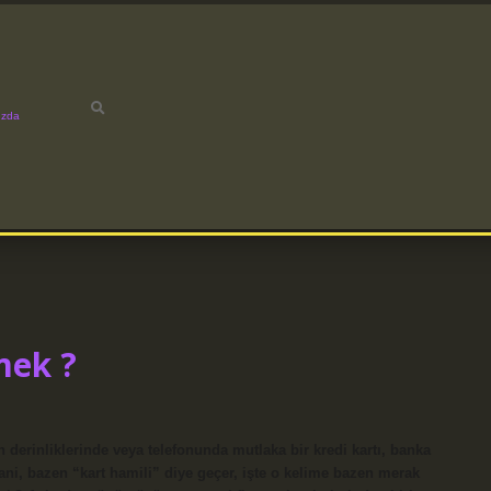
ızda
mek ?
erinliklerinde veya telefonunda mutlaka bir kredi kartı, banka
Hani, bazen “kart hamili” diye geçer, işte o kelime bazen merak