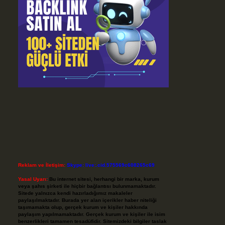
Reklam ve İletişim:
Skype: live:.cid.575569c608265c69
Yasal Uyarı:
Bu internet sitesi, herhangi bir marka, kurum
veya şahıs şirketi ile hiçbir bağlantısı bulunmamaktadır.
Sitede yalnızca kendi hazırladığımız makaleler
paylaşılmaktadır. Burada yer alan içerikler haber niteliği
taşımamakta olup, gerçek kurum ve kişiler hakkında
paylaşım yapılmamaktadır. Gerçek kurum ve kişiler ile isim
benzerlikleri tamamen tesadüfidir. Sitemizdeki bilgiler taslak