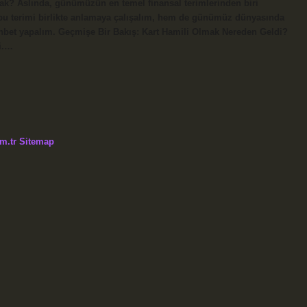
mak? Aslında, günümüzün en temel finansal terimlerinden biri
 bu terimi birlikte anlamaya çalışalım, hem de günümüz dünyasında
ohbet yapalım. Geçmişe Bir Bakış: Kart Hamili Olmak Nereden Geldi?
ti.…
m.tr
Sitemap