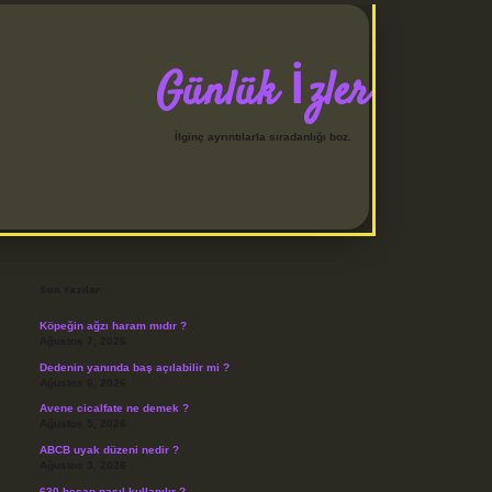
Günlük İzler
İlginç ayrıntılarla sıradanlığı boz.
Sidebar
betci
Son Yazılar
Köpeğin ağzı haram mıdır ?
Ağustos 7, 2026
Dedenin yanında baş açılabilir mi ?
Ağustos 6, 2026
Avene cicalfate ne demek ?
Ağustos 5, 2026
ABCB uyak düzeni nedir ?
Ağustos 3, 2026
630 hesap nasıl kullanılır ?